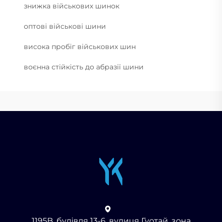
знижка військових шинок
оптові військові шини
висока пробіг військових шин
воєнна стійкість до абразії шини
1195B, будівля 13-6, вулиця Гуотай, зона