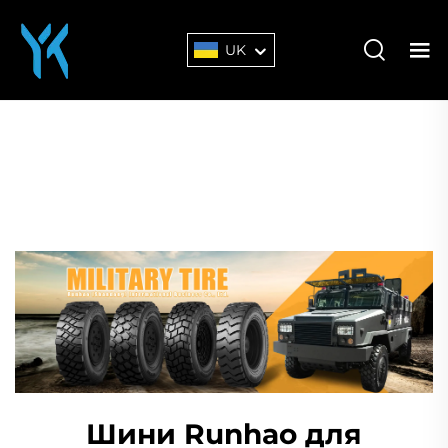
UK
Шини Runhao для