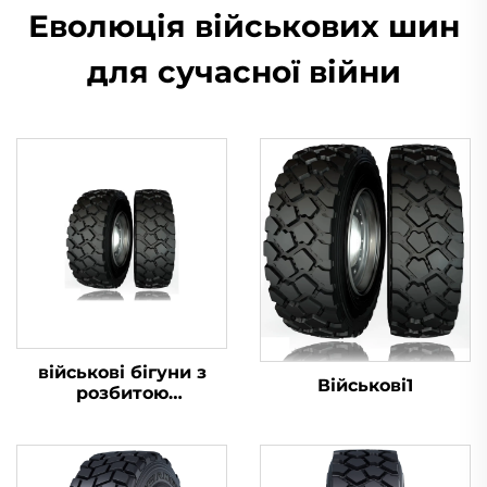
Еволюція військових шин
для сучасної війни
військові бігуни з
Військові1
розбитою
шиною16.00R20