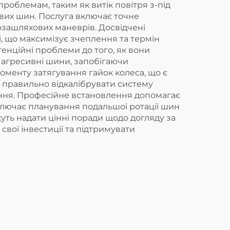
облемам, таким як витік повітря з-під
вих шин. Послуга включає точне
озашляхових маневрів. Досвідчені
, що максимізує зчеплення та термін
енційні проблеми до того, як вони
 агресивні шини, запобігаючи
менту затягування гайок колеса, що є
 правильно відкалібрувати систему
ння. Професійне встановлення допомагає
включає планування подальшої ротації шин
уть надати цінні поради щодо догляду за
ої інвестиції та підтримувати