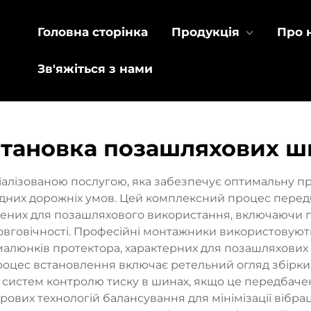
Головна сторінка
Продукція
Про 
Зв'яжіться з нами
становка позашляхових ш
алізованою послугою, яка забезпечує оптимальну про
адних дорожніх умов. Цей комплексний процес пере
блених для позашляхового використання, включаючи
довговічності. Професійні монтажники використовую
малюнків протектора, характерних для позашляхови
роцес встановлення включає ретельний огляд збірки
ня систем контролю тиску в шинах, якщо це передбач
вих технологій балансування для мінімізації вібраці