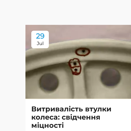
29
Jul
Витривалість втулки
колеса: свідчення
міцності