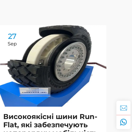
27
2
Sep
Oc
Високоякісні шини Run-
До
Flat, які забезпечують
ви