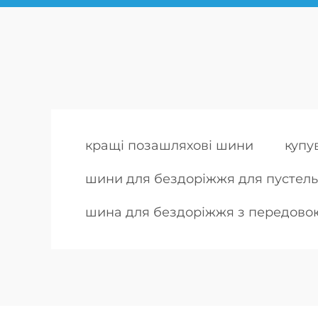
кращі позашляхові шини
купу
шини для бездоріжжя для пустель
шина для бездоріжжя з передово