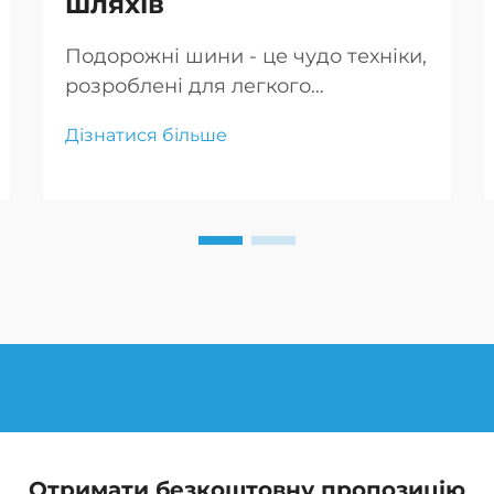
шляхів
Подорожні шини - це чудо техніки,
розроблені для легкого
пересування по найскладнішим
Дізнатися більше
місцевостям, що дозволяє
авантюристам впевнено рухатися
по невідомим дорогах.
Отримати безкоштовну пропозицію