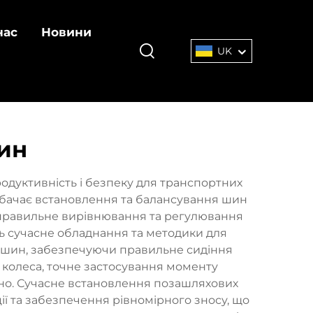
нас
Новини
UK
ин
дуктивність і безпеку для транспортних
дбачає встановлення та балансування шин
 правильне вирівнювання та регулювання
ть сучасне обладнання та методики для
х шин, забезпечуючи правильне сидіння
 колеса, точне застосування моменту
ено. Сучасне встановлення позашляхових
ї та забезпечення рівномірного зносу, що