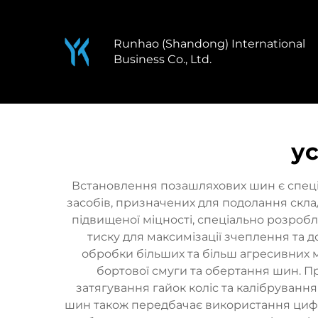
Runhao (Shandong) International
Business Co., Ltd.
у
Встановлення позашляхових шин є спеці
засобів, призначених для подолання скл
підвищеної міцності, спеціально розро
тиску для максимізації зчеплення та 
обробки більших та більш агресивних 
бортової смуги та обертання шин. П
затягування гайок коліс та калібруван
шин також передбачає використання цифро