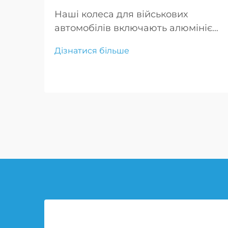
Наші колеса для військових
автомобілів включають алюмінієві
колеса для військового
Дізнатися більше
застосування та легкосплавні
диски для важких навантажень.
Створені для максимальної
міцності та продуктивності, ці
колеса ідеально підходять для
вимогливого військового
використання.