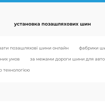
установка позашляхових шин
вати позашляхові шини онлайн
фабрики ши
них умов
за межами дороги шини для автом
ю технологією