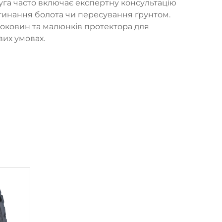
уга часто включає експертну консультацію
етинання болота чи пересування ґрунтом.
 боковин та малюнків протектора для
их умовах.