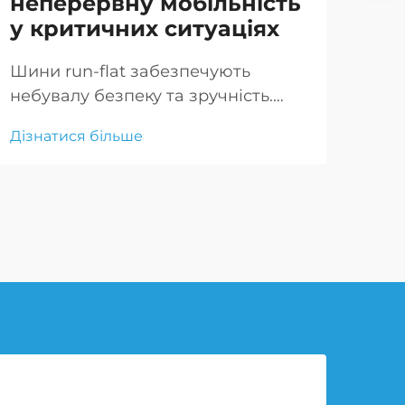
неперервну мобільність
ві
у критичних ситуаціях
бр
Шини run-flat забезпечують
Вис
небувалу безпеку та зручність.
клю
Спеціально спроектовані для того,
заб
Дізнатися більше
Дізн
щоб зберігати свою форму навіть
ефе
після проколу, вони дозволяють
пок
водіям продовжувати рух
скл
безпечно на обмежену відстань