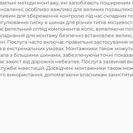
ильні методи монтажу, які запобігають поширеним пр
ановленні, особливо важливо для великих позашляхо
ажливим для збереження контролю під час складних п
улювання тиску в шинах для різних типів місцевості
 ретельний огляд компонентів коліс, виявляючи пот
бладнання для монтажу безпечно встановлює великі,
н. Послуга часто включає правильне застосування мо
а в екстремальних умовах. Монтажники також можуть
вала з більшими шинами, забезпечуючи точні показа
чає захист від дорожніх небезпек. Послуга зазвичай 
служби інвестицій. Досвідчені монтажники також мож
о використання, допомагаючи власникам захистити св