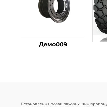
Демо009
Встановлення позашляхових шин пропонує н