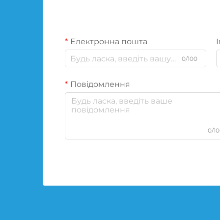
Електронна пошта
І
0/100
Повідомлення
0/1