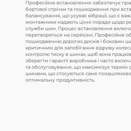
Професійне встановлення забезпечує прав
бортової стрічки та пошкодження при вст
балансування, що усуває вібрації, що є в
монтажники надають цінні поради щодо рег
служби шин. Процес встановлення включає
перетворяться на серйозні. Професійне о
пошкодженню дорогих дисків і боковин ши
критичним для запобігання відриву колес
контролю тиску в шинах, щоб вона працю
зберегти гарантії виробника і часто вклю
та обслуговування, що максимізує термін 
шинами, що стосуються саме позашляховог
оптимальну продуктивність.