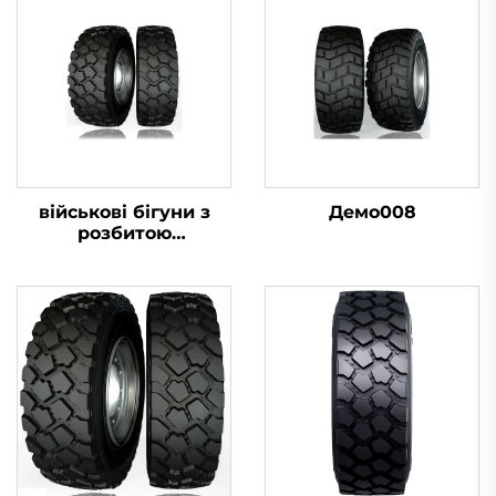
військові бігуни з
Демо008
розбитою
шиною16.00R20