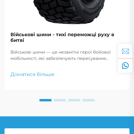
Військові шини - тихі переможці руху в
битві
Військові шини — це незамітні герої бойової
мобільності, які забезпечують пересування
транспорту по складних теренах надійно, що
критично для успіху місії та безпеки
Дізнатися більше
військовослужбовців.