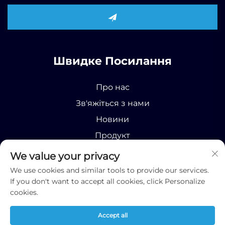
Швидке Посилання
Про нас
Зв'яжіться з нами
Новини
Продукт
We value your privacy
We use cookies and similar tools to provide our services.
If you don't want to accept all cookies, click Personalize
cookies.
Усі права захищені © 2025 Runhao (Shandong)
International Business Co., Ltd;
Політика
Accept all
конфіденційності