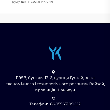
руху для наземних сил
1195B, будівля 13-6, вулиця Гуотай, зона
економічного і технологічного розвитку Вейхай,
провінція Шаньдун
Телефон:
+86-15563109622