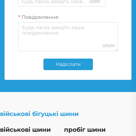
0/200
Повідомлення
0/1000
Надіслати
військові бігуцькі шини
військові шини
пробіг шини