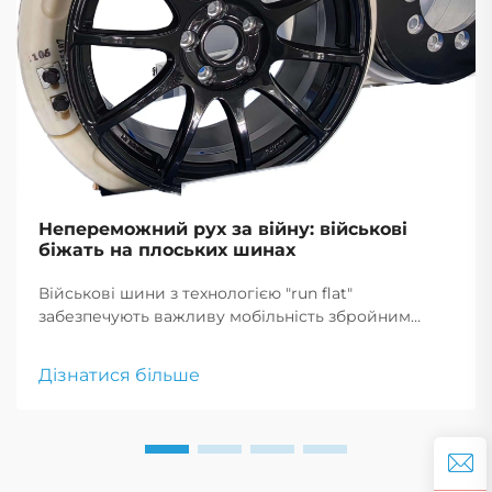
Непереможний рух за війну: військові
біжать на плоських шинах
Військові шини з технологією "run flat"
забезпечують важливу мобільність збройним
силам, дозволяючи транспортним засобам
продовжувати рух після проколу, що є критично
Дізнатися більше
важливим для тактичних маневрів і екстрених
реагувань.