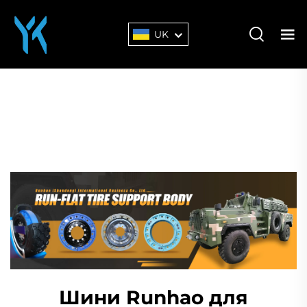
UK
Шини Runhao для