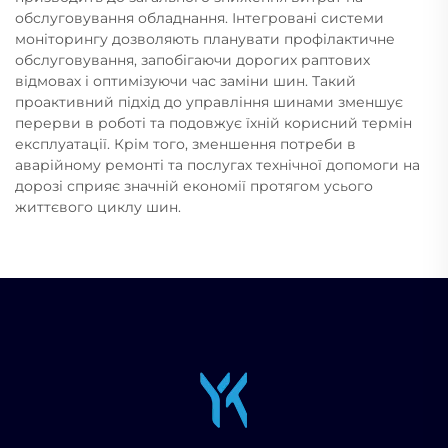
обслуговування обладнання. Інтегровані системи
моніторингу дозволяють планувати профілактичне
обслуговування, запобігаючи дорогих раптових
відмовах і оптимізуючи час заміни шин. Такий
проактивний підхід до управління шинами зменшує
перерви в роботі та подовжує їхній корисний термін
експлуатації. Крім того, зменшення потреби в
аварійному ремонті та послугах технічної допомоги на
дорозі сприяє значній економії протягом усього
життєвого циклу шин.