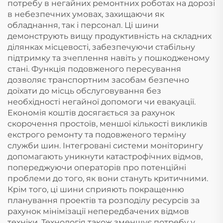
потребу в негайних ремонтних роботах на дорозі
в небезпечних умовах, захищаючи як
обладнання, так і персонал. Ці шини
демонструють вищу продуктивність на складних
ділянках місцевості, забезпечуючи стабільну
підтримку та зчеплення навіть у пошкодженому
стані. Функція подовженого пересування
дозволяє транспортним засобам безпечно
доїхати до місць обслуговування без
необхідності негайної допомоги чи евакуації.
Економія коштів досягається за рахунок
скорочення простоїв, меншої кількості викликів
екстрого ремонту та подовженого терміну
служби шин. Інтегровані системи моніторингу
допомагають уникнути катастрофічних відмов,
попереджуючи операторів про потенційні
проблеми до того, як вони стануть критичними.
Крім того, ці шини сприяють покращенню
планування проектів та розподілу ресурсів за
рахунок мінімізації непередбачених відмов
техніки. Технологія також зменшує потребу у