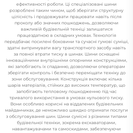
ефективності роботи. Ці спеціалізовані шини
розроблені таким чином, щоб зберігати структурну
цілісність і продовжувати працювати навіть після
проколу або значних пошкоджень, дозволяючи
важливій будівельній техніці залишатися
працездатною в складних умовах. Технологія
передбачає посилені боковини та сучасні гумові суміші,
здатні витримувати вагу транспортного засобу навіть
за повної втрати тиску в шинах. Шини оснащені
інноваційними внутрішніми опорними конструкціями,
які запобігають їх спаданню, дозволяючи операторам
зберігати контроль і безпечно переміщати техніку до
зони обслуговування. Конструкція включає кілька
шарів матеріалів, стійких до високих температур, що
запобігають тепловому пошкодженню під час
тривалого використання в умовах нульового тиску.
Вони особливо корисні на віддалених будівельних
майданчиках, де неможливо швидко отримати послуги
з обслуговування шин. Шини сумісні з різними типами
будівельної техніки, зокрема екскаваторами,
навантажувачами та самоскидами, забезпечуючи