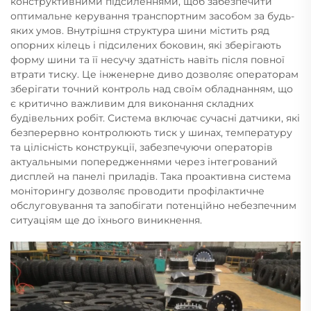
конструктивними підсиленнями, щоб забезпечити
оптимальне керування транспортним засобом за будь-
яких умов. Внутрішня структура шини містить ряд
опорних кілець і підсилених боковин, які зберігають
форму шини та її несучу здатність навіть після повної
втрати тиску. Це інженерне диво дозволяє операторам
зберігати точний контроль над своїм обладнанням, що
є критично важливим для виконання складних
будівельних робіт. Система включає сучасні датчики, які
безперервно контролюють тиск у шинах, температуру
та цілісність конструкції, забезпечуючи операторів
актуальными попередженнями через інтегрований
дисплей на панелі приладів. Така проактивна система
моніторингу дозволяє проводити профілактичне
обслуговування та запобігати потенційно небезпечним
ситуаціям ще до їхнього виникнення.