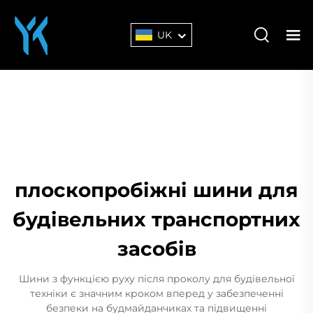
UK
плоскопробіжні шини для
будівельних транспортних
засобів
Шини з функцією руху після проколу для будівельної
техніки є значним кроком вперед у забезпеченні
безпеки на будмайданчиках та підвищенні