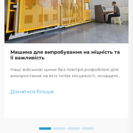
Машина для випробування на міцність та
її важливість
Наші військові шини без повітря розроблені для
використання на всіх типах місцевості, оснащені
технологією, що запобігає проколам, та
посиленими боковинами. Ці шини з високою
Дізнатися більше
міцністю забезпечують максимальну надійність та
продуктивність у найскладніших умовах.