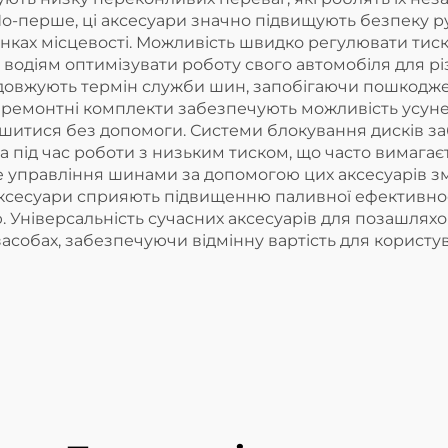
 По-перше, ці аксесуари значно підвищують безпеку 
лянках місцевості. Можливість швидко регулювати тис
водіям оптимізувати роботу свого автомобіля для різ
одовжують термін служби шин, запобігаючи пошкоджен
ремонтні комплекти забезпечують можливість усунен
шитися без допомоги. Системи блокування дисків за
а під час роботи з низьким тиском, що часто вимагає
е управління шинами за допомогою цих аксесуарів зм
і аксесуари сприяють підвищенню паливної ефективно
 Універсальність сучасних аксесуарів для позашляхо
асобах, забезпечуючи відмінну вартість для користув