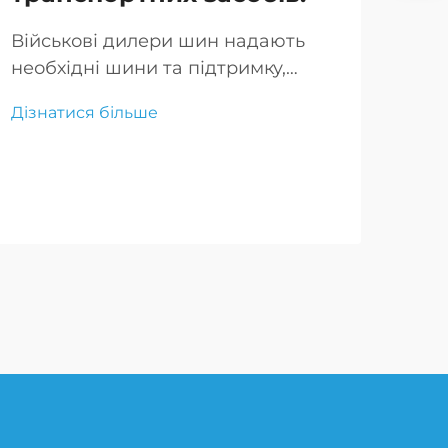
пр
Військові дилери шин надають
на
необхідні шини та підтримку,
забезпечуючи безпеку та
Run
Дізнатися більше
ефективність транспортних
війс
засобів. Вони пропонують
заб
Дізн
спеціалізовані рішення та
ада
експертні поради.
про
на 