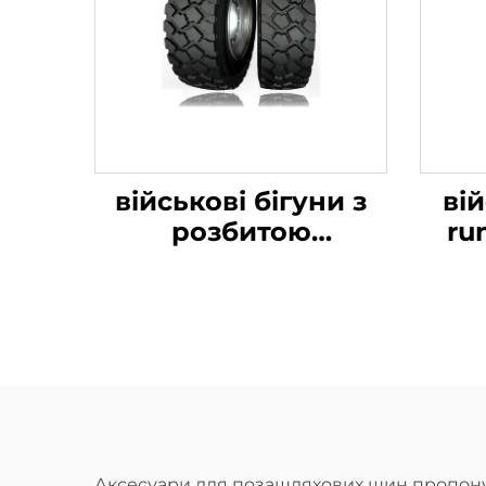
військові бігуни з
ві
розбитою
ru
шиною16.00R20
Аксесуари для позашляхових шин пропоную