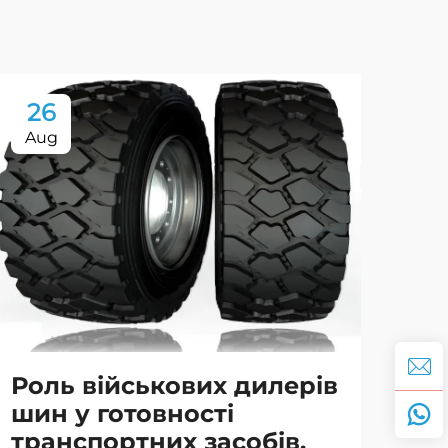
26
2
Aug
Se
Роль військових дилерів
Ві
шин у готовності
ши
транспортних засобів.
ва