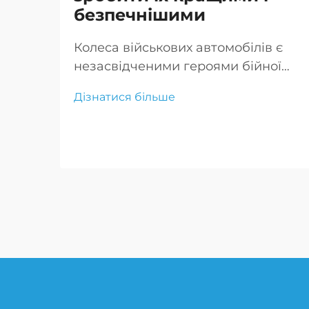
безпечнішими
Колеса військових автомобілів є
незасвідченими героями бійної
мобільності, забезпечуючи
Дізнатися більше
надійну і довговічну роботу в
екстремальних умовах, критичних