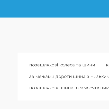
позашляхові колеса та шини
к
за межами дороги шина з низьки
позашляхова шина з самоочисним