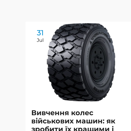
31
Jul
Вивчення колес
військових машин: як
зробити їх кращими і