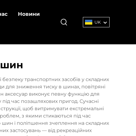
нас
Новини
UK
 шин
 безпеку транспортних засобів у складних
и для зниження тиску в шинах, повітряні
н аксесуар виконує певну функцію для
 під час позашляхових пригод. Сучасні
нструкції, щоб витримувати екстремальні
роблем, з якими стикаються під час
ю шин і поліпшення зчеплення на складних
тних застосувань — від рекреаційних