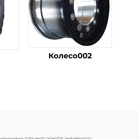
Колесо002
мінними для ентузіастів активного