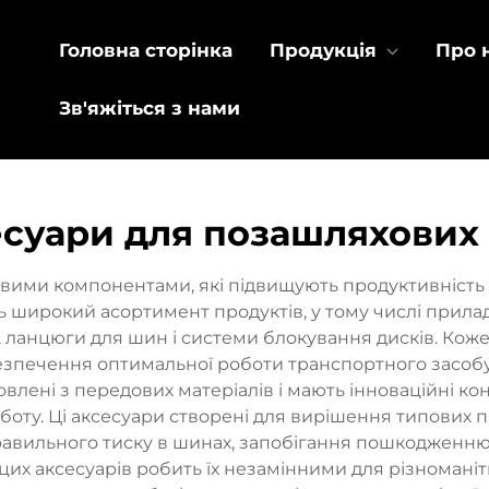
Головна сторінка
Продукція
Про 
Зв'яжіться з нами
есуари для позашляхових
ими компонентами, які підвищують продуктивність і
ь широкий асортимент продуктів, у тому числі прилад
 ланцюги для шин і системи блокування дисків. Коже
езпечення оптимальної роботи транспортного засобу
лені з передових матеріалів і мають інноваційні ко
боту. Ці аксесуари створені для вирішення типових п
правильного тиску в шинах, запобігання пошкодженн
цих аксесуарів робить їх незамінними для різномані