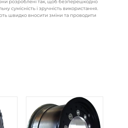
Вони розроблені так, щоб безперешкодно
ну сумісність і зручність використання.
яють швидко вносити зміни та проводити