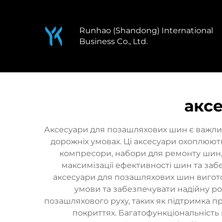
Runhao (Shandong) International
Business Co., Ltd.
акс
Аксесуари для позашляхових шин є важлив
дорожніх умовах. Ці аксесуари охоплюют
компресори, набори для ремонту шин,
максимізації ефективності шин та заб
аксесуари для позашляхових шин виготов
умови та забезпечувати надійну ро
позашляхового руху, таких як підтримка 
покриттях. Багатофункціональність 