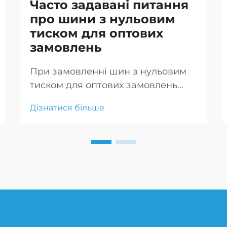
Часто задавані питання
про шини з нульовим
тиском для оптових
замовлень
При замовленні шин з нульовим
тиском для оптових замовлень
враховуйте свої специфічні
Дізнатися більше
потреби, якість шин, надійність
постачальника, вартість, логістику
доставки, варіанти налаштування
та підтримку після продажу