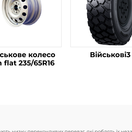
йськове колесо
Військові3
n flat 235/65R16
ть низку переконливих переваг, які роблять їх неза