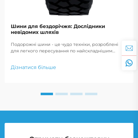
Шини для бездорічжя: Дослідники
невідомих шляхів
Подорожні шини - це чудо техніки, розроблені
для легкого пересування по найскладнішим
місцевостям, що дозволяє авантюристам
впевнено рухатися по невідомим дорогах.
Дізнатися більше