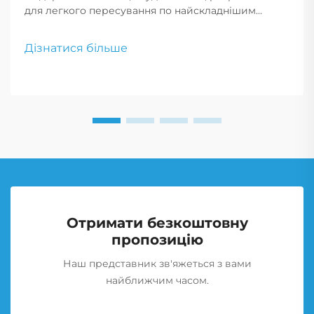
для легкого пересування по найскладнішим
місцевостям, що дозволяє авантюристам
впевнено рухатися по невідомим дорогах.
Дізнатися більше
Отримати безкоштовну
пропозицію
Наш представник зв'яжеться з вами
найближчим часом.