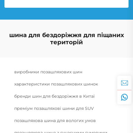
шина для бездоріжжя для піщаних
територій
виробники позашляхових шин
характеристики позашляхових шинок
бренди шин для бездоріжжя в Китаї
преміум позашляхові шини для SUV
позашляхова шина для вологих умов
позашляхова шина з сучасними гумовими