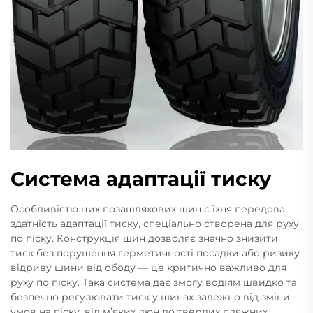
Система адаптації тиску
Особливістю цих позашляхових шин є їхня передова
здатність адаптації тиску, спеціально створена для руху
по піску. Конструкція шин дозволяє значно знизити
тиск без порушення герметичності посадки або ризику
відриву шини від ободу — це критично важливо для
руху по піску. Така система дає змогу водіям швидко та
безпечно регулювати тиск у шинах залежно від зміни
умов на піску, від м’яких дюн до твердих пляжних