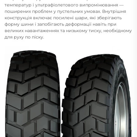
температур і ультрафіолетового випромінювання —
поширених проблем у пустельних умовах. Внутрішня
конструкція включає посилені шари, які зберігають
форму шини і запобігають деформації навіть при
великих навантаженнях та низькому тиску, необхідному
для руху по піску.