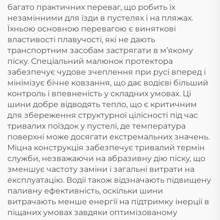
багато практичних переваг, що робить їх
незамінними для їзди в пустелях і на пляжах.
Їхньою основною перевагою є виняткові
властивості плавучості, які не дають
транспортним засобам застрягати в м’якому
піску. Спеціальний малюнок протектора
забезпечує чудове зчеплення при русі вперед і
мінімізує бічне ковзання, що дає водієві більший
контроль і впевненість у складних умовах. Ці
шини добре відводять тепло, що є критичним
для збереження структурної цілісності під час
тривалих поїздок у пустелі, де температура
поверхні може досягати екстремальних значень.
Міцна конструкція забезпечує тривалий термін
служби, незважаючи на абразивну дію піску, що
зменшує частоту заміни і загальні витрати на
експлуатацію. Водії також відзначають підвищену
паливну ефективність, оскільки шини
витрачають менше енергії на підтримку інерції в
піщаних умовах завдяки оптимізованому