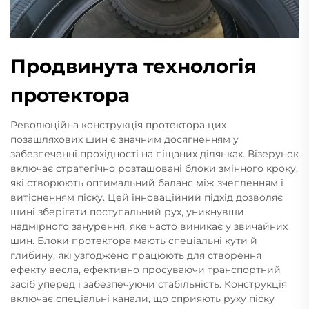
Продвинута технологія
протектора
Революційна конструкція протектора цих
позашляхових шин є значним досягненням у
забезпеченні прохідності на піщаних ділянках. Візерунок
включає стратегічно розташовані блоки змінного кроку,
які створюють оптимальний баланс між зчепленням і
витісненням піску. Цей інноваційний підхід дозволяє
шині зберігати поступальний рух, уникнувши
надмірного занурення, яке часто виникає у звичайних
шин. Блоки протектора мають спеціальні кути й
глибину, які узгоджено працюють для створення
ефекту весла, ефективно просуваючи транспортний
засіб уперед і забезпечуючи стабільність. Конструкція
включає спеціальні канали, що сприяють руху піску