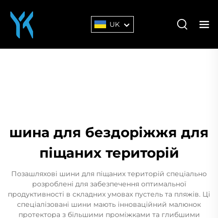
UK
шина для бездоріжжя для
піщаних територій
Позашляхові шини для піщаних територій спеціально
розроблені для забезпечення оптимальної
продуктивності в складних умовах пустель та пляжів. Ці
спеціалізовані шини мають інноваційний малюнок
протектора з більшими проміжками та глибшими