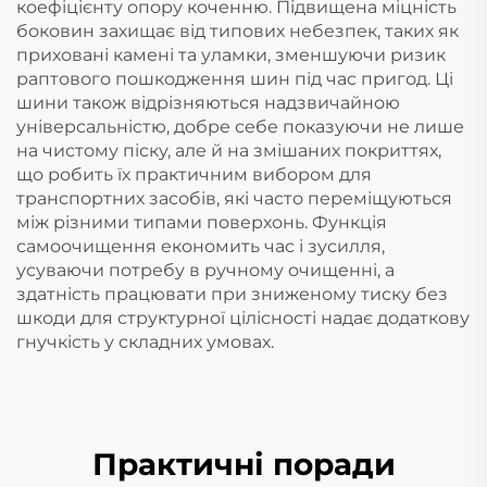
коефіцієнту опору коченню. Підвищена міцність
боковин захищає від типових небезпек, таких як
приховані камені та уламки, зменшуючи ризик
раптового пошкодження шин під час пригод. Ці
шини також відрізняються надзвичайною
універсальністю, добре себе показуючи не лише
на чистому піску, але й на змішаних покриттях,
що робить їх практичним вибором для
транспортних засобів, які часто переміщуються
між різними типами поверхонь. Функція
самоочищення економить час і зусилля,
усуваючи потребу в ручному очищенні, а
здатність працювати при зниженому тиску без
шкоди для структурної цілісності надає додаткову
гнучкість у складних умовах.
Практичні поради