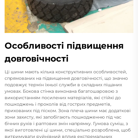
Особливості підвищення
довговічності
Ці шини мають кілька конструктивних особливостей,
спрямованих на підвищення довговічності, що значно
подовжує термін їхньої служби в складних піщаних
умовах. Бокова стінка виконана багатошаровою з
використанням посилених матеріалів, які стійкі до
пошкоджень і проколів від гострих предметів,
прихованих під піском. Зона плеча шини має додаткові
зони захисту, які запобігають пошкодженню під час
бічних рухів і раптових змін напрямку. Гумова суміш, з
якої виготовлені ці шини, спеціально розроблена, щоб
витримувати руйнівний вплив екстремальних