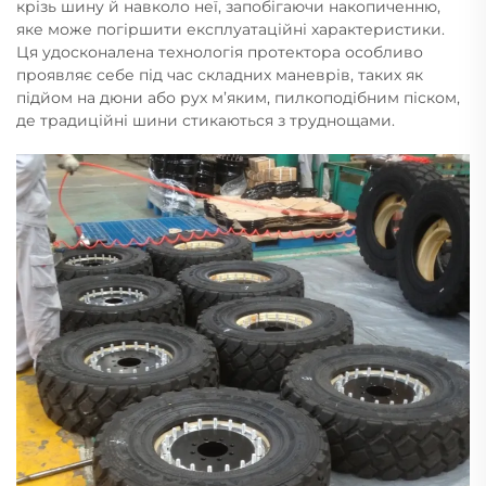
крізь шину й навколо неї, запобігаючи накопиченню,
яке може погіршити експлуатаційні характеристики.
Ця удосконалена технологія протектора особливо
проявляє себе під час складних маневрів, таких як
підйом на дюни або рух м’яким, пилкоподібним піском,
де традиційні шини стикаються з труднощами.