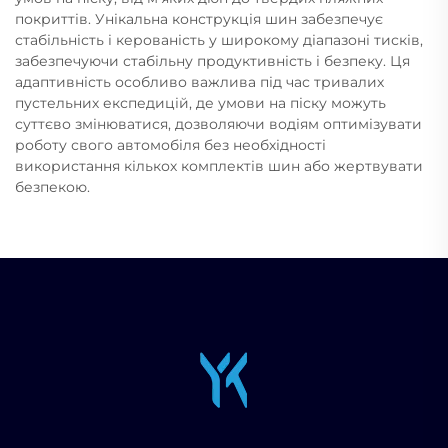
покриттів. Унікальна конструкція шин забезпечує
стабільність і керованість у широкому діапазоні тисків,
забезпечуючи стабільну продуктивність і безпеку. Ця
адаптивність особливо важлива під час тривалих
пустельних експедицій, де умови на піску можуть
суттєво змінюватися, дозволяючи водіям оптимізувати
роботу свого автомобіля без необхідності
використання кількох комплектів шин або жертвувати
безпекою.