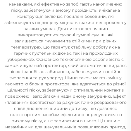
канавками, які ефективно запобігають накопиченню
піску, забезпечуючи високу прохідність. Унікальна
конструкція включає посилені боковини, які
забезпечують підвищену міцність і захист від проколів у
важких умовах. Для виготовлення шин
використовуються сучасні гумові суміші, які
залишаються гнучкими та стійкими при різних
температурах, що гарантує стабільну роботу як на
гарячих пустельних дюнах, так і на прохолодних
узбережжях. Основною технологічною особливістю є
самозчищуваний протектор, який автоматично видаляє
пісок і запобігає забиванню, забезпечуючи постійне
зчеплення та рух уперед. Шини також мають змінну
геометрію блоків протектора, яка адаптується до різної
щільності піску, забезпечуючи оптимальний контакт з
поверхнею і запобігаючи надмірному зануренню. Ефект
«плавання» досягається за рахунок точно розрахованого
співвідношення ширини до тиску, що дозволяє
транспортним засобам ефективно пересуватися по
рихлому піску, а не зариватися в нього. Ці шини є
незамінними для шанувальників позашляхових пригод,