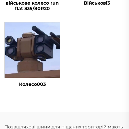
військове колесо run
Військові3
flat 335/80R20
Колесо003
Позашляхові шини для піщаних територій мають