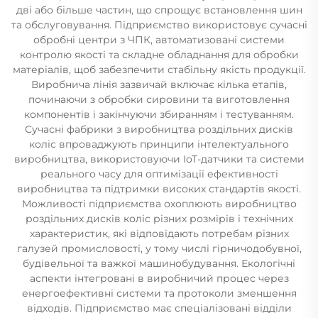
дві або більше частин, що спрощує встановлення шин
та обслуговування. Підприємство використовує сучасні
обробні центри з ЧПК, автоматизовані системи
контролю якості та складне обладнання для обробки
матеріалів, щоб забезпечити стабільну якість продукції.
Виробнича лінія зазвичай включає кілька етапів,
починаючи з обробки сировини та виготовлення
компонентів і закінчуючи збиранням і тестуванням.
Сучасні фабрики з виробництва роздільних дисків
коліс впроваджують принципи інтелектуального
виробництва, використовуючи IoT-датчики та системи
реального часу для оптимізації ефективності
виробництва та підтримки високих стандартів якості.
Можливості підприємства охоплюють виробництво
роздільних дисків коліс різних розмірів і технічних
характеристик, які відповідають потребам різних
галузей промисловості, у тому числі гірничодобувної,
будівельної та важкої машинобудування. Екологічні
аспекти інтегровані в виробничий процес через
енергоефективні системи та протоколи зменшення
відходів. Підприємство має спеціалізовані відділи