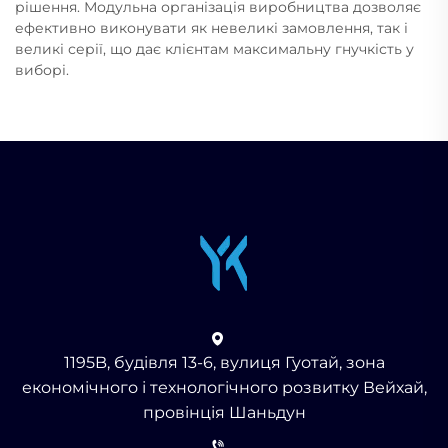
рішення. Модульна організація виробництва дозволяє
ефективно виконувати як невеликі замовлення, так і
великі серії, що дає клієнтам максимальну гнучкість у
виборі.
1195B, будівля 13-6, вулиця Гуотай, зона
економічного і технологічного розвитку Вейхай,
провінція Шаньдун