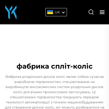
UK
фабрика спліт-коліс
Фабрика роздільних дисків коліс являє собою сучасне
виробниче підприємство, спеціалізоване на
виробництві високоякісних систем роздільних дисків
коліс для різних промислових застосувань. Ці
спеціалізовані підприємства поєднують передові
технології автоматизації з точним машинобудуванням
для створення дисків коліс, які можуть розбиратися на