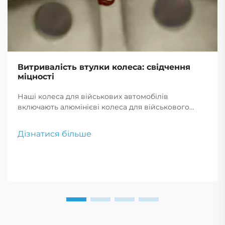
Витривалість втулки колеса: свідчення
міцності
Наші колеса для військових автомобілів
включають алюмінієві колеса для військового
застосування та легкосплавні диски для важких
навантажень. Створені для максимальної міцності
Дізнатися більше
та продуктивності, ці колеса ідеально підходять
для вимогливого військового використання.