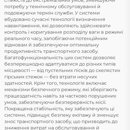
стійкість до екстремальних умов, зменшуючи
потребу у технічному обслуговуванні й
подовжуючи термін служби. У системи
вбудовано сучасні технології визначення
навантаження, які дозволяють здійснювати
контроль і коригування розподілу ваги в режимі
реального часу, запобігаючи потенційним
відмовам й забезпечуючи оптимальну
продуктивність транспортного засобу.
Багатофункціональність цих систем дозволяє
безперешкодно адаптуватися до різних типів
місцевості — від пустельних пісків до скелястих
гірських стежок — без втрати несучих
здатностей. Крім того, технологія включає
механізми безпечного режиму, які зберігають
працездатність навіть за частково порушених
умов, забезпечуючи безперервність місії.
Покращена стабільність, яку забезпечують ці
системи, підвищує безпеку екіпажу й зменшує
знос транспортного засобу, що призводить до
зниження витрат на обслуговування й