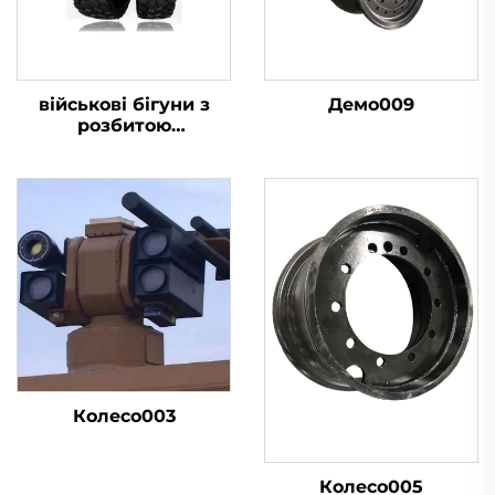
військові бігуни з
Демо009
розбитою
шиною16.00R20
Колесо003
Колесо005