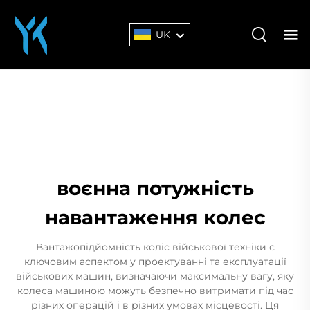
UK
воєнна потужність
навантаження колес
Вантажопідйомність коліс військової техніки є
ключовим аспектом у проектуванні та експлуатації
військових машин, визначаючи максимальну вагу, яку
колеса машиною можуть безпечно витримати під час
різних операцій і в різних умовах місцевості. Ця