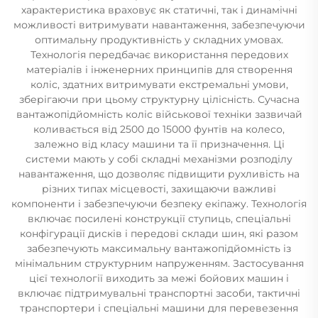
характеристика враховує як статичні, так і динамічні
можливості витримувати навантаження, забезпечуючи
оптимальну продуктивність у складних умовах.
Технологія передбачає використання передових
матеріалів і інженерних принципів для створення
коліс, здатних витримувати екстремальні умови,
зберігаючи при цьому структурну цілісність. Сучасна
вантажопідйомність коліс військової техніки зазвичай
коливається від 2500 до 15000 фунтів на колесо,
залежно від класу машини та її призначення. Ці
системи мають у собі складні механізми розподілу
навантаження, що дозволяє підвищити рухливість на
різних типах місцевості, захищаючи важливі
компоненти і забезпечуючи безпеку екіпажу. Технологія
включає посилені конструкції ступиць, спеціальні
конфігурації дисків і передові склади шин, які разом
забезпечують максимальну вантажопідйомність із
мінімальним структурним напруженням. Застосування
цієї технології виходить за межі бойових машин і
включає підтримувальні транспортні засоби, тактичні
транспортери і спеціальні машини для перевезення