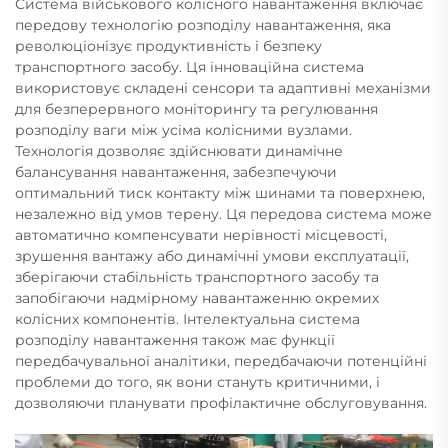
Система військового колісного навантаження включає
передову технологію розподілу навантаження, яка
революціонізує продуктивність і безпеку
транспортного засобу. Ця інноваційна система
використовує складені сенсори та адаптивні механізми
для безперервного моніторингу та регулювання
розподілу ваги між усіма колісними вузлами.
Технологія дозволяє здійснювати динамічне
балансування навантаження, забезпечуючи
оптимальний тиск контакту між шинами та поверхнею,
незалежно від умов терену. Ця передова система може
автоматично компенсувати нерівності місцевості,
зрушення вантажу або динамічні умови експлуатації,
зберігаючи стабільність транспортного засобу та
запобігаючи надмірному навантаженню окремих
колісних компонентів. Інтелектуальна система
розподілу навантаження також має функції
передбачувальної аналітики, передбачаючи потенційні
проблеми до того, як вони стануть критичними, і
дозволяючи планувати профілактичне обслуговування.