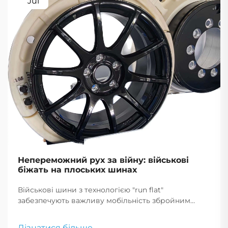
Jul
Непереможний рух за війну: військові
біжать на плоських шинах
Військові шини з технологією "run flat"
забезпечують важливу мобільність збройним
силам, дозволяючи транспортним засобам
продовжувати рух після проколу, що є критично
Дізнатися більше