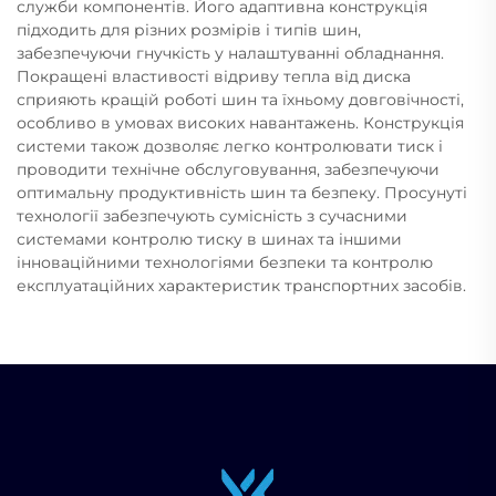
служби компонентів. Його адаптивна конструкція
підходить для різних розмірів і типів шин,
забезпечуючи гнучкість у налаштуванні обладнання.
Покращені властивості відриву тепла від диска
сприяють кращій роботі шин та їхньому довговічності,
особливо в умовах високих навантажень. Конструкція
системи також дозволяє легко контролювати тиск і
проводити технічне обслуговування, забезпечуючи
оптимальну продуктивність шин та безпеку. Просунуті
технології забезпечують сумісність з сучасними
системами контролю тиску в шинах та іншими
інноваційними технологіями безпеки та контролю
експлуатаційних характеристик транспортних засобів.