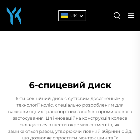
UK
6-спицевий диск
6-ти секційний диск є суттєвим досягненням у
технології коліс, спеціально розробленим для
важковихідних транспортних засобів і промислового
застосування. Ця інноваційна конструкція колеса
складається з шести окремих сегментів, які
замикаються разом, утворюючи повний збірний обід,
що дозволяє спростити монтаж шин та їх