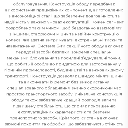
обслуговування. Конструкція ободу передбачає
використання прецизійних компонентів, виготовлених
з високоміцної сталі, що забезпечує довговічність та
надійність у важких умовах експлуатації. Кожен сегмент
розроблено таким чином, щоб бездоганно взаємодіяти
з іншими, створюючи міцну та надійну конструкцію
колеса, яка здатна витримувати екстремальні тиски та
навантаження. Система 6-ти секційного ободу включає
передові засоби безпеки, зокрема спеціальні
механізми блокування та посилені з’єднувальні точки,
що робить її особливо придатною для застосування у
гірничій промисловості, будівництві та важковихідному
транспорті. Конструкція дозволяє швидко міняти шини
та виконувати їх ремонт без використання
спеціалізованого обладнання, значно скорочуючи час
простою транспортного засобу. Унікальна конструкція
ободу також забезпечує кращий розподіл ваги та
підвищену стабільність, що сприяє покращенню
експлуатаційних характеристик та безпеки
транспортного засобу. Крім того, система включає
захисні покриття та обробки, що забезпечують стійкість