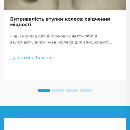
Витривалість втулки колеса: свідчення
міцності
Наші колеса для військових автомобілів
включають алюмінієві колеса для військового
застосування та легкосплавні диски для важких
навантажень. Створені для максимальної міцності
Дізнатися більше
та продуктивності, ці колеса ідеально підходять
для вимогливого військового використання.