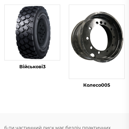
Військові3
Колесо005
6-ти частинний диск має безліч практичних