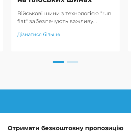
Військові шини з технологією "run
flat" забезпечують важливу
мобільність збройним силам,
Дізнатися більше
дозволяючи транспортним
засобам продовжувати рух після
проколу, що є критично важливим
для тактичних маневрів і
екстрених реагувань.
Отримати безкоштовну пропозицію