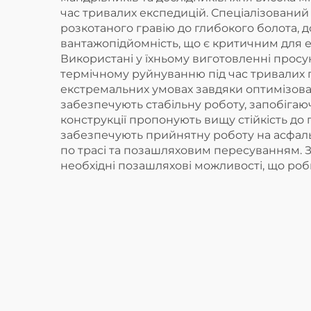
час тривалих експедицій. Спеціалізований
розкотаного гравію до глибокого болота, 
вантажопідйомність, що є критичним для ек
Використані у їхньому виготовленні просун
термічному руйнуванню під час тривалих 
екстремальних умовах завдяки оптимізова
забезпечують стабільну роботу, запобігаю
конструкції пропонують вищу стійкість до
забезпечують прийнятну роботу на асфаль
по трасі та позашляховим пересуванням. 
необхідні позашляхові можливості, що ро