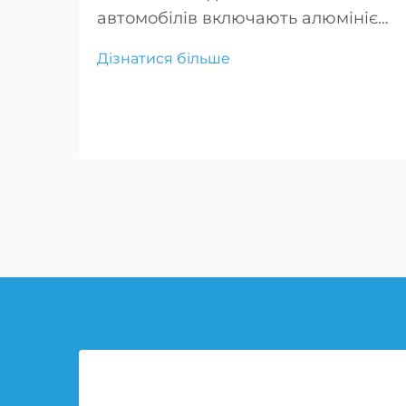
автомобілів включають алюмінієві
колеса для військового
Дізнатися більше
застосування та легкосплавні
диски для важких навантажень.
Створені для максимальної
міцності та продуктивності, ці
колеса ідеально підходять для
вимогливого військового
використання.