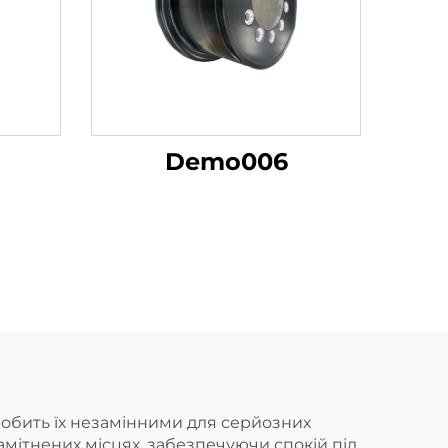
Demo006
обить їх незамінними для серйозних
самітнених місцях, забезпечуючи спокій під