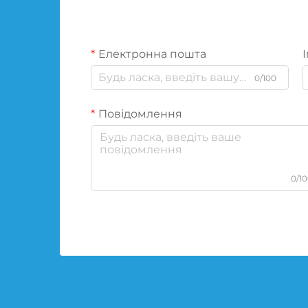
Електронна пошта
І
0/100
Повідомлення
0/1