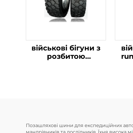
військові бігуни з
ві
розбитою
run
шиною16.00R20
Позашляхові шини для експедиційних авто
мандрівників та дослідників. Їхня висока 