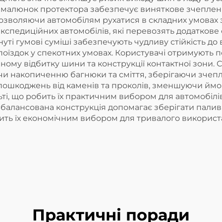
 малюнок протектора забезпечує виняткове зчеплення
дозволяючи автомобілям рухатися в складних умовах
спедиційних автомобілів, які перевозять додаткове 
уті гумові суміші забезпечують чудливу стійкість до
поїздок у спекотних умовах. Користувачі отримують 
ному відбитку шини та конструкції контактної зони.
чи накопиченню багнюки та сміття, зберігаючи зчепл
 пошкоджень від каменів та проколів, зменшуючи ймов
ті, що робить їх практичним вибором для автомобілі
Збалансована конструкція допомагає зберігати пали
бить їх економічним вибором для тривалого використ
Практичні поради