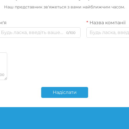
Наш представник зв'яжеться з вами найближчим часом.
м'я
Назва компанії
0/100
000
Надіслати