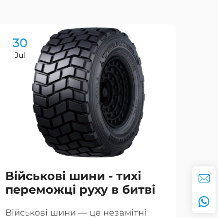
30
0
Jul
Se
Військові шини - тихі
Ві
переможці руху в битві
за
До
Військові шини — це незамітні
ве