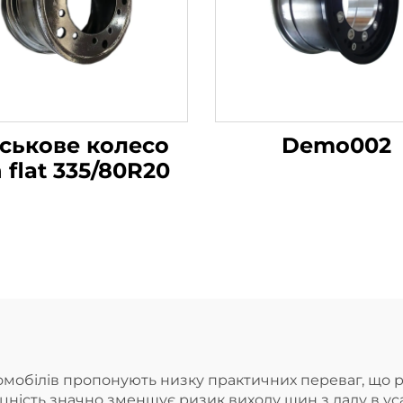
йськове колесо
Demo002
 flat 335/80R20
мобілів пропонують низку практичних переваг, що р
міцність значно зменшує ризик виходу шин з ладу в у