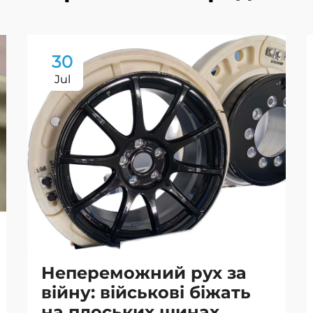
30
Jul
Непереможний рух за
війну: військові біжать
на плоських шинах