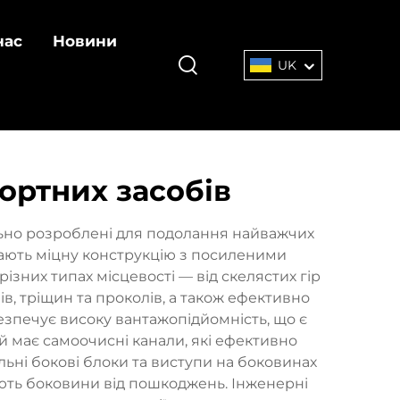
нас
Новини
UK
ортних засобів
льно розроблені для подолання найважчих
 мають міцну конструкцію з посиленими
них типах місцевості — від скелястих гір
ів, тріщин та проколів, а також ефективно
езпечує високу вантажопідйомність, що є
 має самоочисні канали, які ефективно
льні бокові блоки та виступи на боковинах
ють боковини від пошкоджень. Інженерні