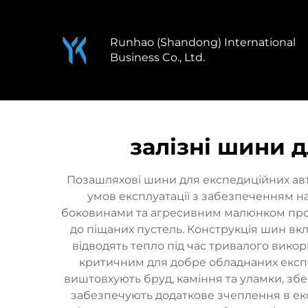
Runhao (Shandong) International
Business Co., Ltd.
залізні шини 
Позашляхові шини для експедиційних авт
умов експлуатації з забезпеченням на
боковинами та агресивним малюнком проте
до піщаних пустель. Конструкція шин вклю
відводять тепло під час тривалого вико
критичним для добре обладнаних експе
виштовхують бруд, каміння та уламки, збе
забезпечують додаткове зчеплення в ек