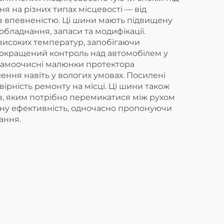
 на різних типах місцевості — від
 з впевненістю. Ці шини мають підвищену
обладнання, запаси та модифікації.
 високих температур, запобігаючи
покращений контроль над автомобілем у
 Самоочисні малюнки протектора
ення навіть у вологих умовах. Посилені
ірність ремонту на місці. Ці шини також
в, яким потрібно перемикатися між рухом
вну ефективність, одночасно пропонуючи
ання.