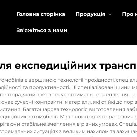
Головна сторінка
Продукція
Про 
Зв'яжіться з нами
для експедиційних трансп
омобілів є вершиною технології прохідності, спеціа
дійності та продуктивності. Ці спеціалізовані шини
ктора, який забезпечує оптимальне зчеплення на різ
чає сучасні композитні матеріали, які стійкі до поріз
ристання. Багатошарова технологія виготовлення заб
диційних автомобілів. Малюнок протектора зазвичай
рігаючи стабільне зчеплення в різних умовах. Спеціа
стремальних ситуаціях з великим нахилом та захища