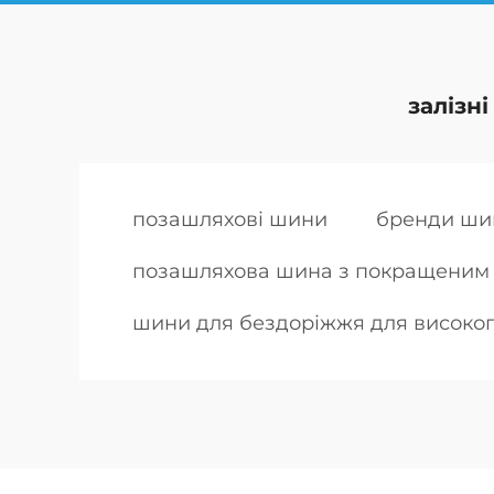
залізн
позашляхові шини
бренди шин
позашляхова шина з покращеним
шини для бездоріжжя для високо