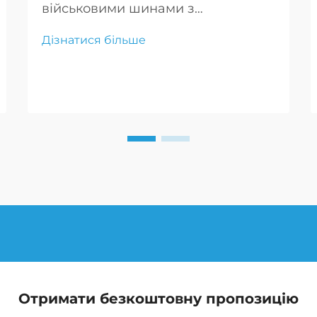
військовими шинами з
технологією "run flat"
Дізнатися більше
забезпечують безперервну
мобільність і захист у бою, що є
критично важливим для успіху
місії та безпеки екіпажу.
Отримати безкоштовну пропозицію