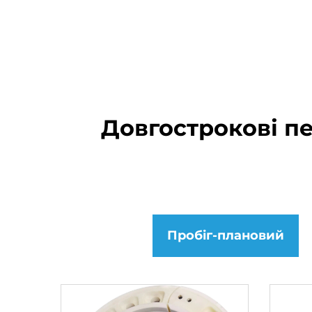
Довгострокові п
Пробіг-плановий