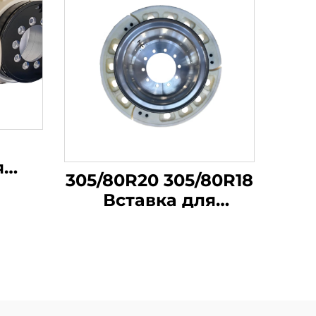
я
305/80R20 305/80R18
Вставка для
іло
безвоздушної шини
істю
вантажного авто
ній
Внутрішня
ря
підтримка Сучасна
іші
технологія