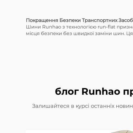
найновіші
технології
Покращення Безпеки Транспортних Засобі
Шини Runhao з технологією run-flat призн
місця безпеки без швидкої заміни шин. Ц
блог Runhao пр
Залишайтеся в курсі останніх новин,