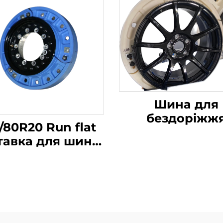
Шина для
бездоріжж
/80R20 Run flat
Внутрішнє
тавка для шин
підтримуюче т
грузовика
Шина з можлив
Внутрішня
руху при пов
дтримка Китай
втраті повіт
Найновіші
Китай найнов
технології
технології