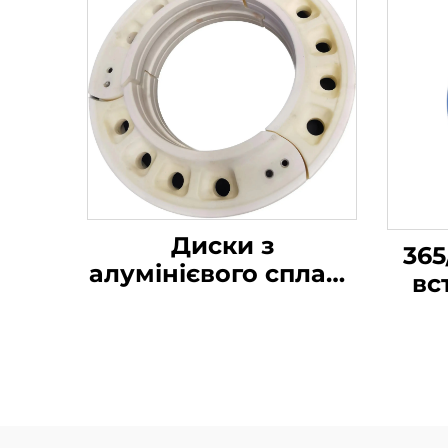
Диски з
365
алумінієвого сплаву
вс
Внутрішнє
підтримуюче тіло
Шина з можливістю
пі
руху при повній
втраті повітря для
бездоріжжя Китай