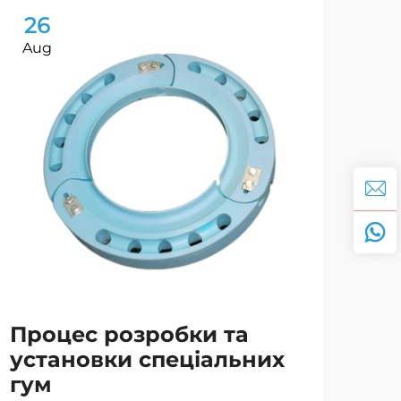
26
2
Aug
Au
Процес розробки та
Ча
установки спеціальних
пр
гум
ти