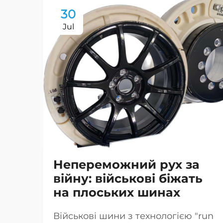
30
Jul
Непереможний рух за
війну: військові біжать
на плоських шинах
Військові шини з технологією "run