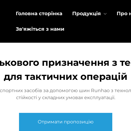
Головна сторінка
Продукція
Про 
Зв'яжіться з нами
кового призначення з те
для тактичних операцій
портних засобів за допомогою шин Runhao з технолог
стійкості у складних умовах експлуатації.
Отримати пропозицію