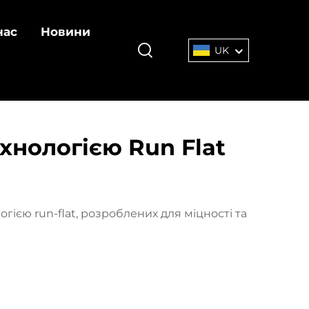
нас
Новини
UK
хнологією Run Flat
ією run-flat, розроблених для міцності та