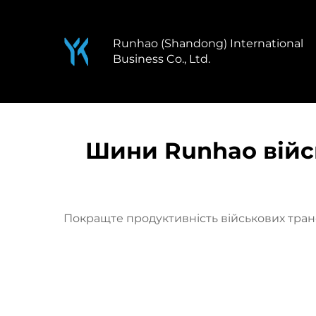
Runhao (Shandong) International
Business Co., Ltd.
Шини Runhao війсь
Покращте продуктивність військових транс