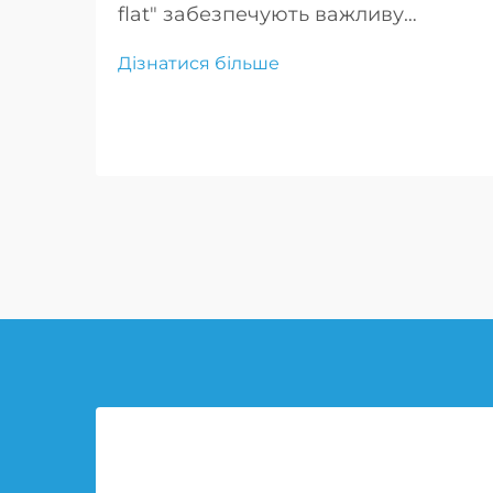
flat" забезпечують важливу
мобільність збройним силам,
Дізнатися більше
дозволяючи транспортним
засобам продовжувати рух після
проколу, що є критично важливим
для тактичних маневрів і
екстрених реагувань.