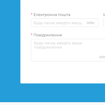
Електронна пошта
І
0/100
Повідомлення
0/1