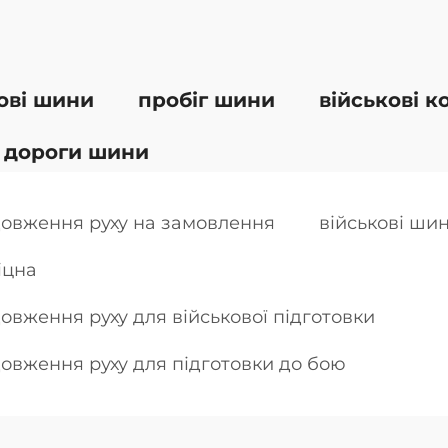
ові шини
пробіг шини
військові к
 дороги шини
довження руху на замовлення
військові ши
іцна
овження руху для військової підготовки
овження руху для підготовки до бою