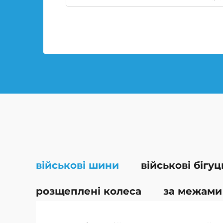
військові шини
військові бігу
розщеплені колеса
за межами