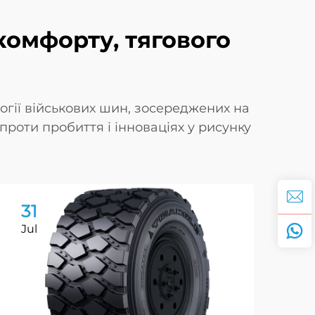
комфорту, тягового
огії військових шин, зосереджених на
 проти пробиття і інноваціях у рисунку
31
3
Jul
Au