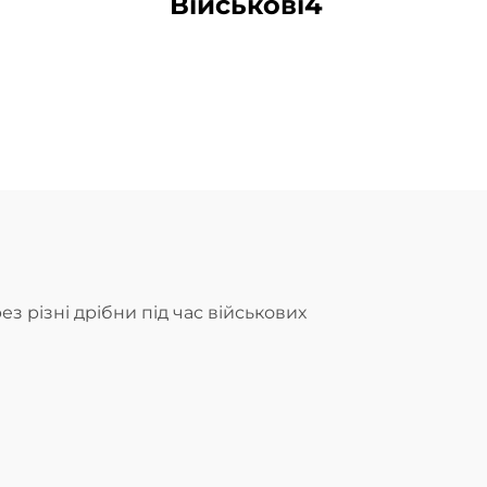
Військові4
з різні дрібни під час військових