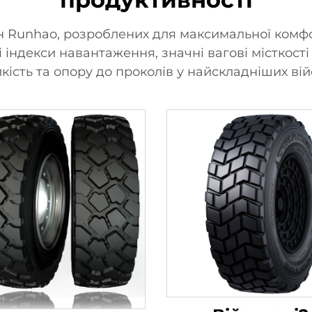
н Runhao, розроблених для максимальної комф
і індекси навантаження, значні вагові місткості
йкість та опору до проколів у найскладніших вій