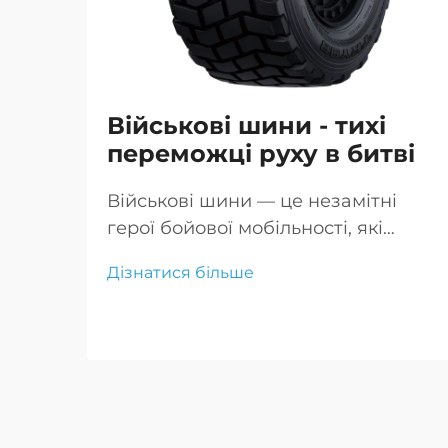
Військові шини - тихі
переможці руху в битві
Військові шини — це незамітні
герої бойової мобільності, які
забезпечують пересування
Дізнатися більше
транспорту по складних теренах
надійно, що критично для успіху
місії та безпеки
військовослужбовців.