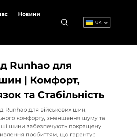
нас
Новини
UK
ід Runhao для
шин | Комфорт,
язок та Стабільність
ід Runhao для військових шин,
ьного комфорту, зменшення шуму та
Наші шини забезпечують покращену
отивлення пробиттям, що гарантує