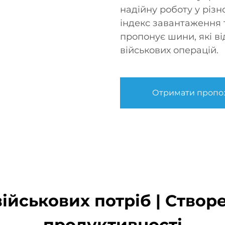
надійну роботу у різн
індекс завантаження 
пропонує шини, які в
військових операцій.
Отримати пропо
йськових потріб | Створ
продуктивності