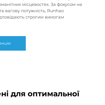
оманітних місцевостях. За фокусом на
та вагову потужність, Runhao
ідповідають строгим вимогам
зицію
ені для оптимальної