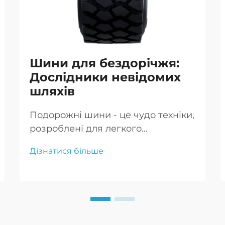
Шини для бездорічжя:
Дослідники невідомих
шляхів
Подорожні шини - це чудо техніки,
розроблені для легкого
пересування по найскладнішим
Дізнатися більше
місцевостям, що дозволяє
авантюристам впевнено рухатися
по невідомим дорогах.