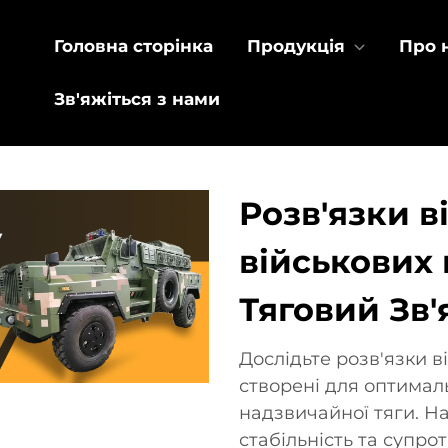
Головна сторінка
Продукція
Про 
Зв'яжіться з нами
Розв'язки в
військових 
Тяговий Зв'
Дослідьте розв'язки в
створені для оптимал
надзвичайної тяги. 
стабільність та супр