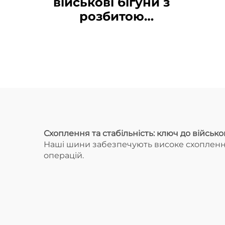
військові бігуни з
розбитою
шиною16.00R20
Схоплення та стабільність: ключ до військо
Наші шини забезпечують високе схоплення т
операцій.