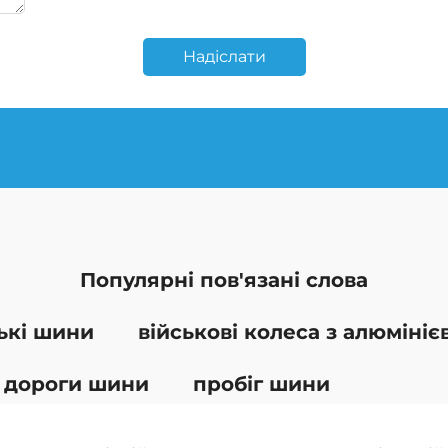
Надіслати
Популярні пов'язані слова
цькі шини
військові колеса з алюмініє
 дороги шини
пробіг шини