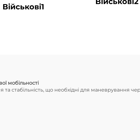
Військові2
Військові1
вої мобільності
а стабільність, що необхідні для маневрування чере