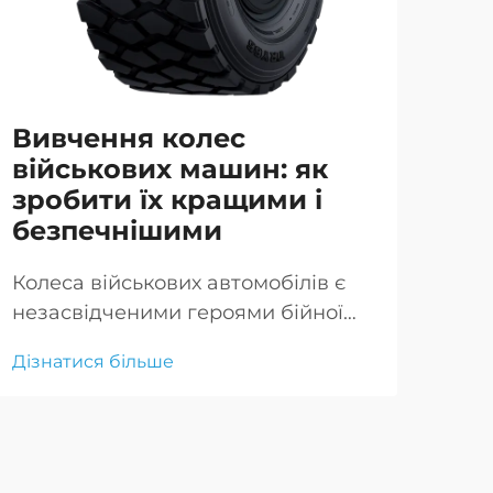
Вивчення колес
Кр
військових машин: як
пл
зробити їх кращими і
об
безпечнішими
се
Колеса військових автомобілів є
Run
незасвідченими героями бійної
важ
мобільності, забезпечуючи
при
Дізнатися більше
Дізн
надійну і довговічну роботу в
умо
екстремальних умовах, критичних
заб
рухн
пош