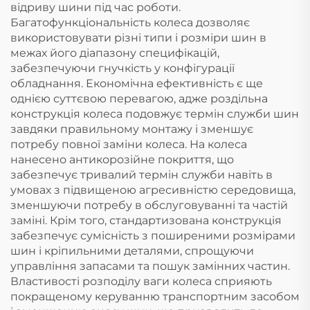
відриву шини під час роботи.
Багатофункціональність колеса дозволяє
використовувати різні типи і розміри шин в
межах його діапазону специфікацій,
забезпечуючи гнучкість у конфігурації
обладнання. Економічна ефективність є ще
однією суттєвою перевагою, адже роздільна
конструкція колеса подовжує термін служби шин
завдяки правильному монтажу і зменшує
потребу повної заміни колеса. На колеса
нанесено антикорозійне покриття, що
забезпечує тривалий термін служби навіть в
умовах з підвищеною агресивністю середовища,
зменшуючи потребу в обслуговуванні та частій
заміні. Крім того, стандартизована конструкція
забезпечує сумісність з поширеними розмірами
шин і кріпильними деталями, спрощуючи
управління запасами та пошук замінних частин.
Властивості розподілу ваги колеса сприяють
покращеному керуванню транспортним засобом