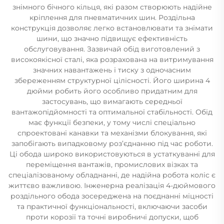
знімного бічного кільця, які разом створюють надійне
кріплення для пневматичних шин. Роздільна
конструкція дозволяє легко встановлювати та знімати
шини, що значно підвищує ефективність
обслуговування. Зазвичай обід виготовлений з
високоякісної сталі, яка розрахована на витримування
значних навантажень і тиску з одночасним
збереженням структурної цілісності. Його ширина 4
дюйми робить його особливо придатним для
застосувань, що вимагають середньої
вантажопідйомності та оптимальної стабільності. Обід
має функції безпеки, у тому числі спеціально
спроектовані канавки та механізми блокування, які
запобігають випадковому роз’єднанню під час роботи.
Ці обода широко використовуються в устаткуванні для
переміщення вантажів, промислових візках та
спеціалізованому обладнанні, де надійна робота коліс є
життєво важливою. Інженерна реалізація 4-дюймового
роздільного обода зосереджена на поєднанні міцності
та практичної функціональності, включаючи засоби
проти корозії та точні виробничі допуски, щоб