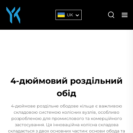
UK
4-дюймовий роздільний
обід
4-дюймове роздільне ободове кільце є важливою
складовою системою колісних вузлів, особливо
розробленою для промислового та комерційного
застосування. Ця інноваційна колісна складова
складається з двох основних частин: основи обода та