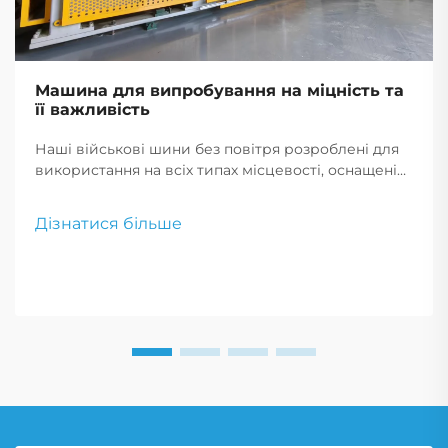
Машина для випробування на міцність та
її важливість
Наші військові шини без повітря розроблені для
використання на всіх типах місцевості, оснащені
технологією, що запобігає проколам, та
посиленими боковинами. Ці шини з високою
Дізнатися більше
міцністю забезпечують максимальну надійність та
продуктивність у найскладніших умовах.