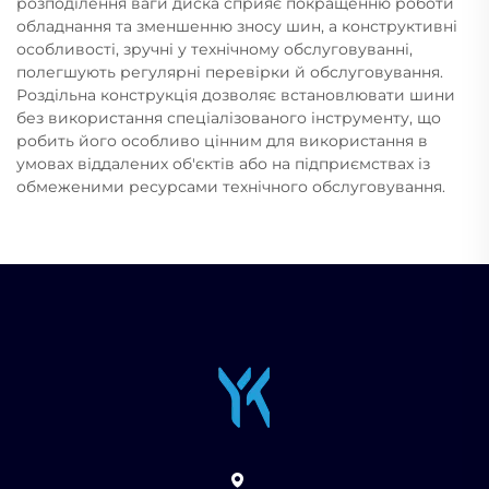
розподілення ваги диска сприяє покращенню роботи
обладнання та зменшенню зносу шин, а конструктивні
особливості, зручні у технічному обслуговуванні,
полегшують регулярні перевірки й обслуговування.
Роздільна конструкція дозволяє встановлювати шини
без використання спеціалізованого інструменту, що
робить його особливо цінним для використання в
умовах віддалених об'єктів або на підприємствах із
обмеженими ресурсами технічного обслуговування.