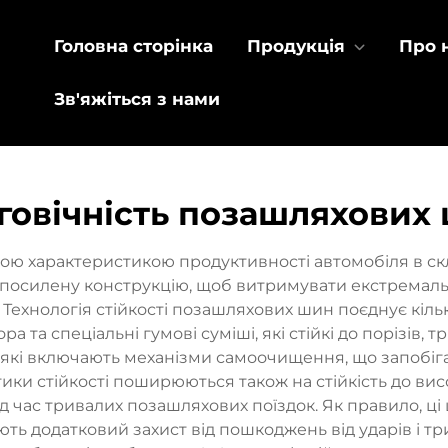
Головна сторінка
Продукція
Про 
Зв'яжіться з нами
говічність позашляхових
ою характеристикою продуктивності автомобіля в скл
ь посилену конструкцію, щоб витримувати екстремальні
 Технологія стійкості позашляхових шин поєднує кільк
та спеціальні гумові суміші, які стійкі до порізів, 
, які включають механізми самоочищення, що запобі
ки стійкості поширюються також на стійкість до ви
ід час тривалих позашляхових поїздок. Як правило, ці
ть додатковий захист від пошкоджень від ударів і три