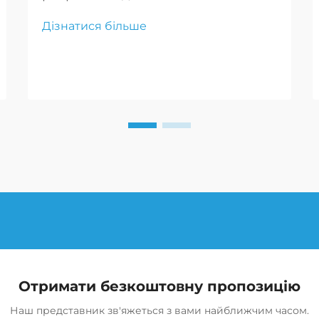
пересування по найскладнішим
Дізнатися більше
місцевостям, що дозволяє
авантюристам впевнено рухатися
по невідомим дорогах.
Отримати безкоштовну пропозицію
Наш представник зв'яжеться з вами найближчим часом.