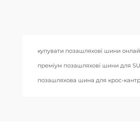
купувати позашляхові шини онла
преміум позашляхові шини для S
позашляхова шина для крос-кант