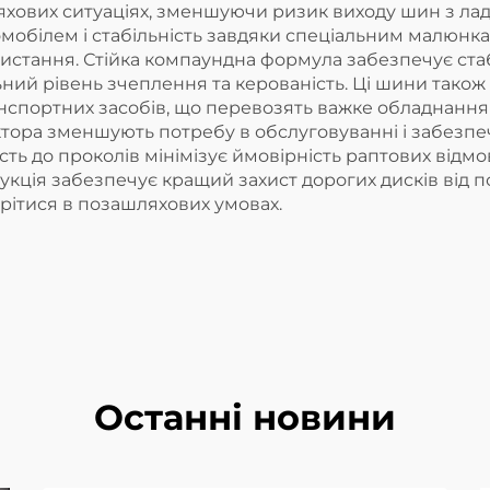
хових ситуаціях, зменшуючи ризик виходу шин з ладу
обілем і стабільність завдяки спеціальним малюнкам
ристання. Стійка компаундна формула забезпечує ста
ний рівень зчеплення та керованість. Ці шини тако
ранспортних засобів, що перевозять важке обладнання
ктора зменшують потребу в обслуговуванні і забезпе
сть до проколів мінімізує ймовірність раптових відм
трукція забезпечує кращий захист дорогих дисків від
ітися в позашляхових умовах.
Останні новини