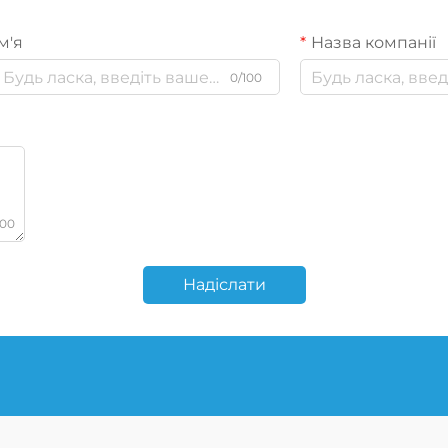
м'я
Назва компанії
0/100
000
Надіслати