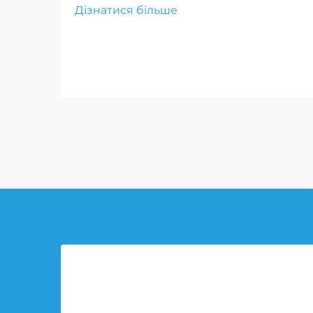
Дізнатися більше
технологією, що запобігає
проколам, та посиленими
боковинами. Ці шини з високою
міцністю забезпечують
максимальну надійність та
продуктивність у найскладніших
умовах.