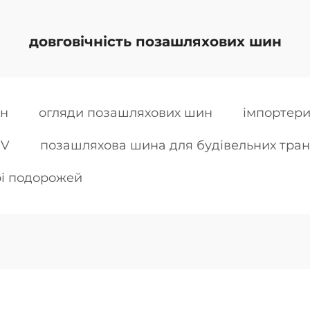
довговічність позашляхових шин
йн
огляди позашляхових шин
імпортер
UV
позашляхова шина для будівельних тран
рі подорожей