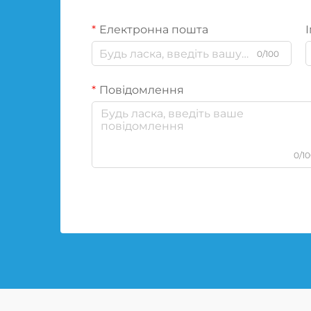
Електронна пошта
І
0/100
Повідомлення
0/1