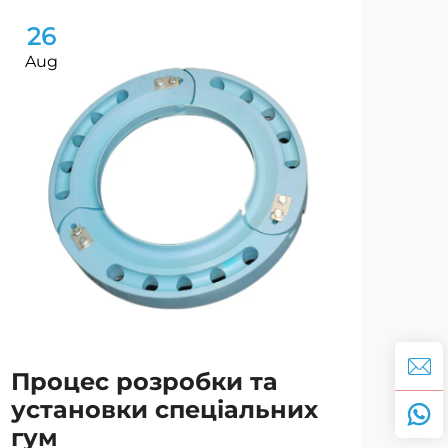
26
2
Aug
Oc
До
ви
ві
Процес розробки та
бр
установки спеціальних
гум
Вис