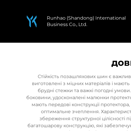
Runhao (Shandong) International
Business Co., Ltd.
дов
Стійкість позашляхових шин є важлив
виготовлені з міцних матеріалів і мают
брудні стежки та важкі погодні умови.
боковини, удосконалені малюнки протектора 
мають передові конструкції протектора
оптимальне зчеплення. Характеристи
збереження структурної цілісності п
багатошарову конструкцію, які забезпечую