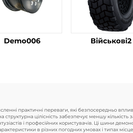
Demo006
Військові2
ленні практичні переваги, які безпосередньо вплива
на структурна цілісність забезпечує меншу кількість 
узіастів і професійних користувачів. Ці шини демонс
характеристики в різних погодних умовах і типах міс