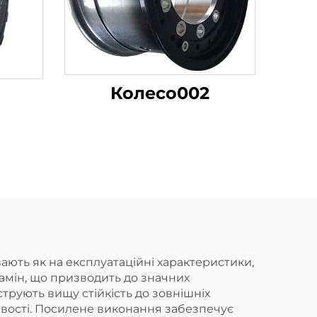
Колесо002
ють як на експлуатаційні характеристики,
замін, що призводить до значних
трують вищу стійкість до зовнішніх
цевості. Посилене виконання забезпечує