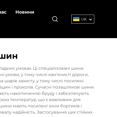
нас
Новини
UK
 шин
адних умовах. Ці спеціалізовані шини
 умови, у тому числі кам’янисті дороги,
а шарів захисту, у тому числі посилені
тріщин і проколів. Сучасні позашляхові шини
гають накопиченню бруду і забезпечують
соких температур, що є важливим для
 шини мають посилені зони бортиків і
валу надійність. Застосування цих стійких