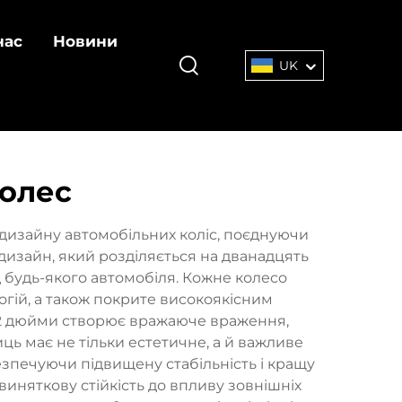
нас
Новини
UK
колес
дизайну автомобільних коліс, поєднуючи
дизайн, який розділяється на дванадцять
 будь-якого автомобіля. Кожне колесо
гій, а також покрите високоякісним
 22 дюйми створює вражаюче враження,
ць має не тільки естетичне, а й важливе
езпечуючи підвищену стабільність і кращу
иняткову стійкість до впливу зовнішніх