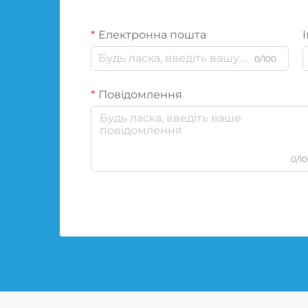
Електронна пошта
І
0/100
Повідомлення
0/1