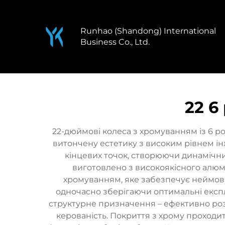
Runhao (Shandong) International
Business Co., Ltd.
22 6
22-дюймові колеса з хромуванням із 6 
витончену естетику з високим рівнем ін
кінцевих точок, створюючи динамічни
виготовлено з високоякісного алюм
хромуванням, яке забезпечує неймові
одночасно зберігаючи оптимальні експлу
структурне призначення – ефективно розп
керованість. Покриття з хрому проходи