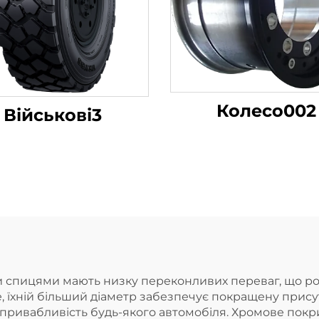
Колесо002
Військові3
и спицями мають низку переконливих переваг, що р
, їхній більший діаметр забезпечує покращену присут
у привабливість будь-якого автомобіля. Хромове пок