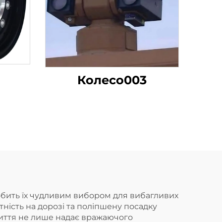
Колесо003
обить їх чудливим вибором для вибагливих
ність на дорозі та поліпшену посадку
риття не лише надає вражаючого