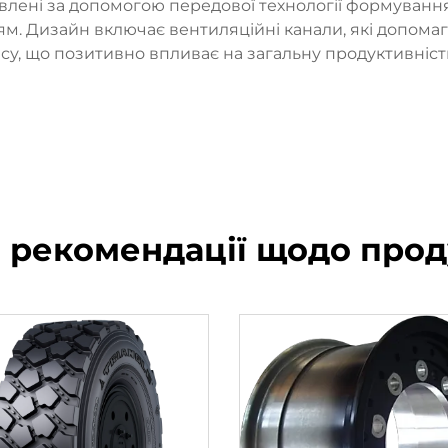
овлені за допомогою передової технології формування п
ям. Дизайн включає вентиляційні канали, які допом
су, що позитивно впливає на загальну продуктивніст
і рекомендації щодо прод