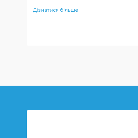
забезпечують пересування
Дізнатися більше
транспорту по складних теренах
надійно, що критично для успіху
місії та безпеки
військовослужбовців.