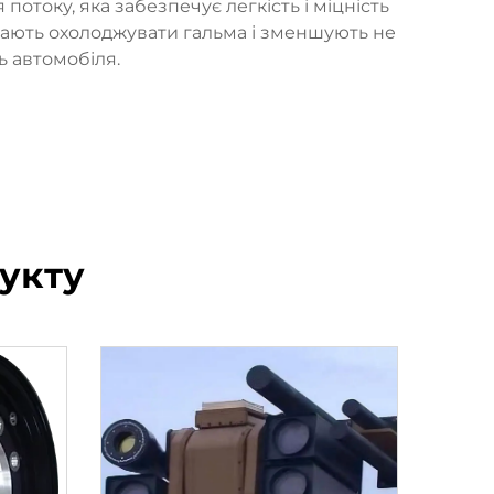
отоку, яка забезпечує легкість і міцність
агають охолоджувати гальма і зменшують не
ь автомобіля.
укту