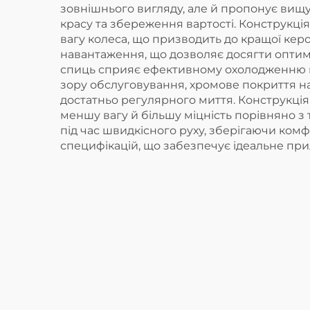
зовнішнього вигляду, але й пропонує вищу
красу та збереження вартості. Конструкці
вагу колеса, що призводить до кращої кер
навантаження, що дозволяє досягти оптим
спиць сприяє ефективному охолодженню гал
зору обслуговування, хромове покриття н
достатньо регулярного миття. Конструкція
меншу вагу й більшу міцність порівняно з
під час швидкісного руху, зберігаючи комф
специфікацій, що забезпечує ідеальне прил