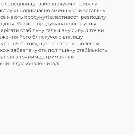
ого середовища, забезпечуючи тривалу
нструкції, одночасно зменшуючи загальну
са мають просунуті властивості розподілу
одіння. Уважно продумана конструкція
ігати стабільну гальмівну силу. З точки
еження його блискучого вигляду
мування потоку, що забезпечує колесам
також забезпечують поліпшену стабільність
отовлені з точним дотриманням
й і вдосконаленій їзді.