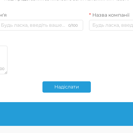
м'я
Назва компанії
0/100
000
Надіслати