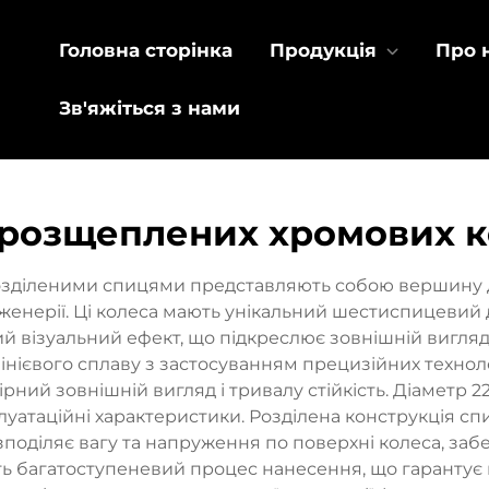
Головна сторінка
Продукція
Про 
Зв'яжіться з нами
 розщеплених хромових 
розділеними спицями представляють собою вершину 
женерії. Ці колеса мають унікальний шестиспицевий 
й візуальний ефект, що підкреслює зовнішній вигляд
інієвого сплаву з застосуванням прецизійних техноло
рний зовнішній вигляд і тривалу стійкість. Діаметр
атаційні характеристики. Розділена конструкція спи
оділяє вагу та напруження по поверхні колеса, заб
ть багатоступеневий процес нанесення, що гарантує в