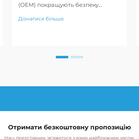
(OEM) покращують безпеку
автомобілів завдяки своєму
Дізнатися більше
міцному багаточастковому
дизайну, забезпечуючи
покращену структурну цілісність
та краще управління.
Отримати безкоштовну пропозицію
Наш представник зв'яжеться з вами найближчим часом.