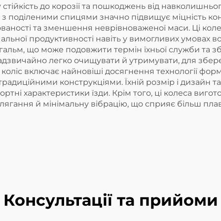
 стійкість до корозії та пошкоджень від навколишнь
я з поділеними спицями значно підвищує міцність ко
ованості та зменшення неврівноваженої маси. Ці коле
альної продуктивності навіть у вимогливих умовах в
ьм, що може подовжити термін їхньої служби та збер
адзвичайно легко очищувати й утримувати, для збер
 коліс включає найновіші досягнення технології фор
 традиційними конструкціями. Їхній розмір і дизайн 
ортні характеристики їзди. Крім того, ці колеса виг
ягання й мінімальну вібрацію, що сприяє більш плавні
Консультації та прийоми