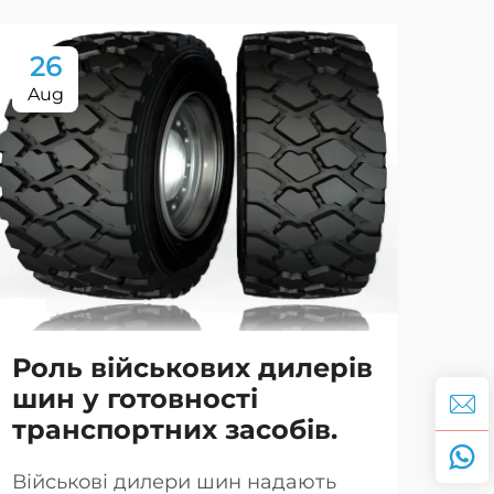
26
0
Aug
Se
Роль військових дилерів
Ві
шин у готовності
за
транспортних засобів.
До
ве
Військові дилери шин надають
об