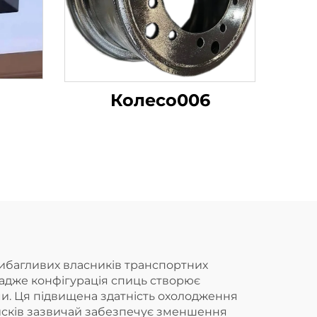
Колесо006
вибагливих власників транспортних
 адже конфігурація спиць створює
еми. Ця підвищена здатність охолодження
дисків зазвичай забезпечує зменшення