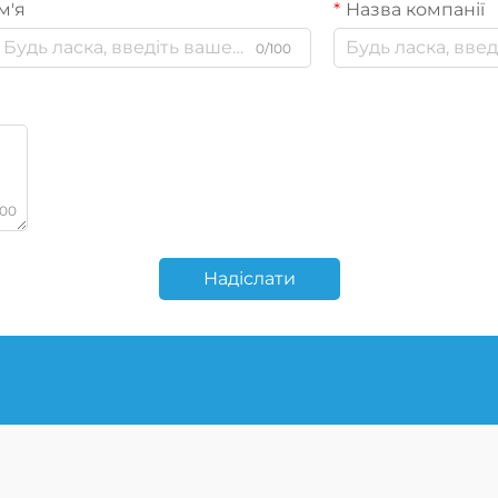
м'я
Назва компанії
0/100
000
Надіслати