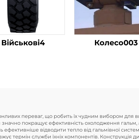
Військові4
Колесо003
онливих переваг, що робить їх чудним вибором для 
йн значно покращує ефективність охолодження гальм,
ють ефективніше відводити тепло від гальмівної сист
вжує термін служби їхніх компонентів. Конструкція 