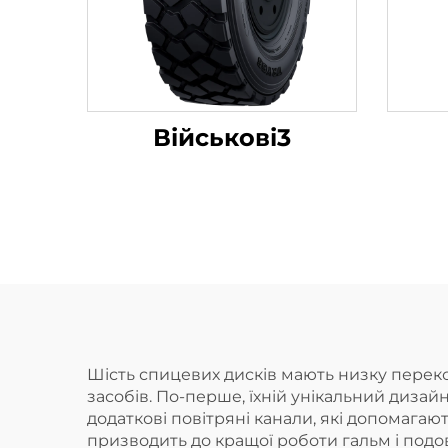
Військові3
Шість спицевих дисків мають низку перек
засобів. По-перше, їхній унікальний диза
додаткові повітряні канали, які допомага
призводить до кращої роботи гальм і подо