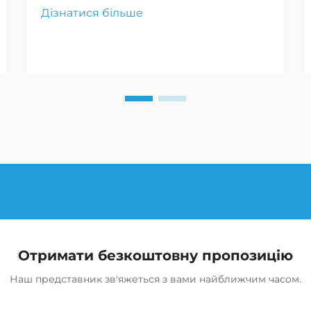
забезпечуючи безпеку та
Дізнатися більше
ефективність транспортних
засобів. Вони пропонують
спеціалізовані рішення та
експертні поради.
Отримати безкоштовну пропозицію
Наш представник зв'яжеться з вами найближчим часом.