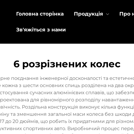
Головна сторінка
Продукція
Про 
Зв'яжіться з нами
6 розрізнених колес
не поєднання інженерної досконалості та естетичног
 кожна з шести основних спиць розділена на два ок
стосування сучасних алюмінієвих сплавів, що забезп
оектована для рівномірного розподілу навантаження
говічність. Роздільна конструкція виконує кілька фун
іну та зменшення загальної маси колеса без шкоди д
 17 до 20 дюймів, що робить їх придатними для різно
уктивних спортивних авто. Виробничий процес перед