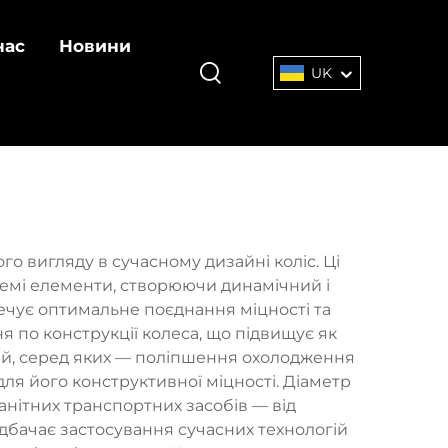
нас
Новини
UK
о вигляду в сучасному дизайні коліс. Ці
ремі елементи, створюючи динамічний і
ечує оптимальне поєднання міцності та
 по конструкції колеса, що підвищує як
кцій, серед яких — поліпшення охолодження
ля його конструктивної міцності. Діаметр
манітних транспортних засобів — від
бачає застосування сучасних технологій