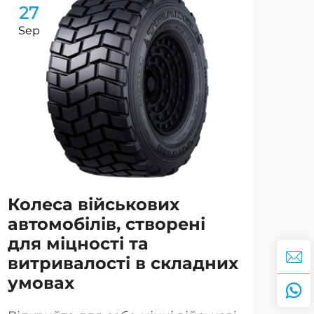
27
2
Sep
Se
Колеса військових
Ви
автомобілів, створені
Fl
для міцності та
не
витривалості в складних
у 
умовах
Шин