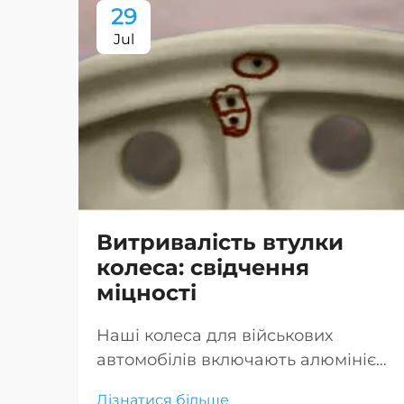
29
Jul
Витривалість втулки
колеса: свідчення
міцності
Наші колеса для військових
автомобілів включають алюмінієві
колеса для військового
Дізнатися більше