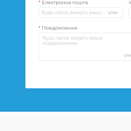
Електронна пошта
І
0/100
Повідомлення
0/1