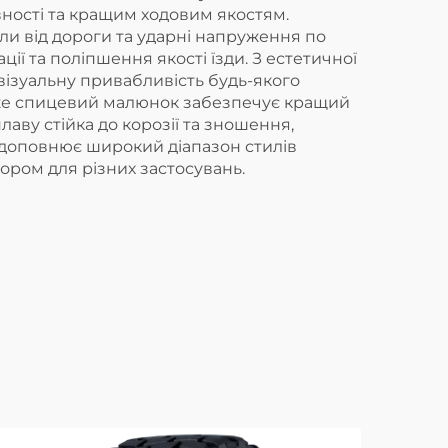
ності та кращим ходовим якостям.
и від дороги та ударні напруження по
ї та поліпшення якості їзди. З естетичної
візуальну привабливість будь-якого
адже спицевий малюнок забезпечує кращий
лаву стійка до корозії та зношення,
 доповнює широкий діапазон стилів
ором для різних застосувань.