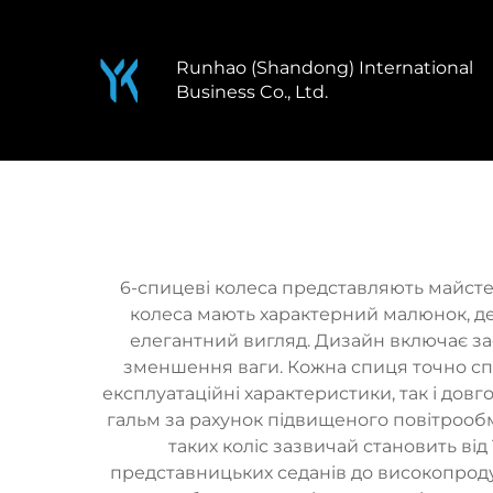
Runhao (Shandong) International
Business Co., Ltd.
6-спицеві колеса представляють майстер
колеса мають характерний малюнок, де
елегантний вигляд. Дизайн включає за
зменшення ваги. Кожна спиця точно спр
експлуатаційні характеристики, так і дов
гальм за рахунок підвищеного повітрообм
таких коліс зазвичай становить від
представницьких седанів до високопрод