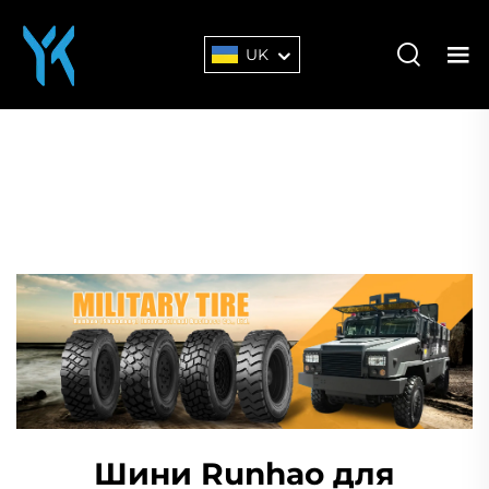
UK
Шини Runhao для