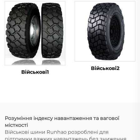
Військові2
Військові1
Розуміння індексу навантаження та вагової
місткості
Військові шини Runhao розроблені для
підтримки важких навантажень без зниження