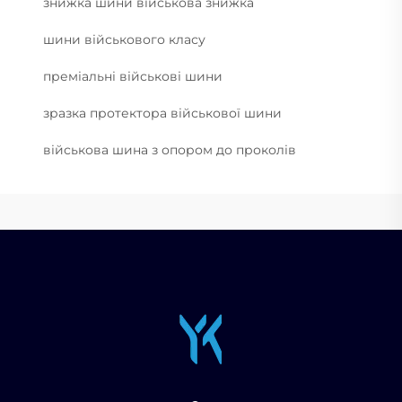
знижка шини військова знижка
шини військового класу
преміальні військові шини
зразка протектора військової шини
військова шина з опором до проколів