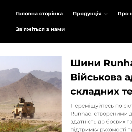
Головна сторінка
Продукція
Про 
Зв'яжіться з нами
Шини Runhao
Військова а
складних т
Переміщуйтесь по ск
Runhao, створеними дл
здатність до боєвих 
підтримку рухомості 