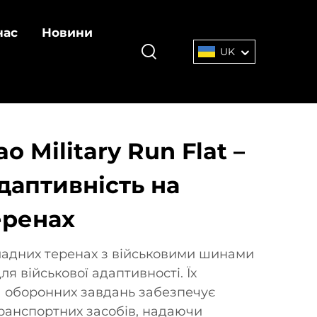
нас
Новини
UK
 Military Run Flat –
даптивність на
еренах
ладних теренах з військовими шинами
я військової адаптивності. Їх
та оборонних завдань забезпечує
транспортних засобів, надаючи