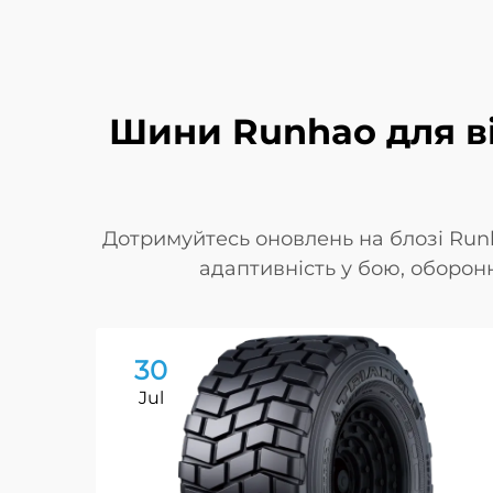
Шини Runhao для ві
Дотримуйтесь оновлень на блозі Runh
адаптивність у бою, оборонну
30
Jul