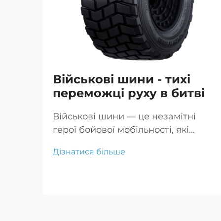
Військові шини - тихі
переможці руху в битві
Військові шини — це незамітні
герої бойової мобільності, які
забезпечують пересування
Дізнатися більше
транспорту по складних теренах
надійно, що критично для успіху
місії та безпеки
військовослужбовців.