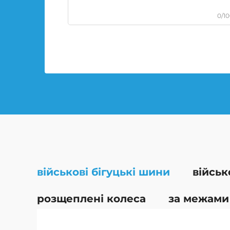
0/1
військові бігуцькі шини
військ
розщеплені колеса
за межами