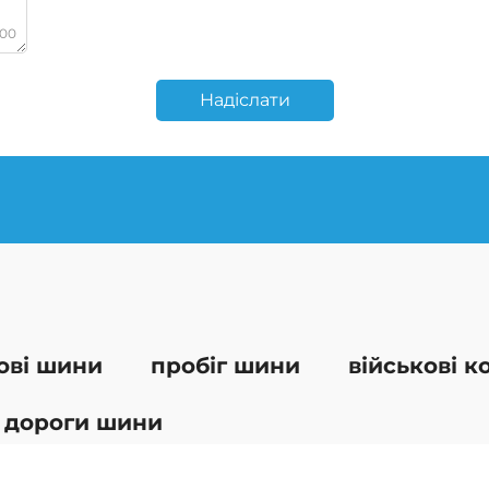
000
Надіслати
ові шини
пробіг шини
військові к
 дороги шини