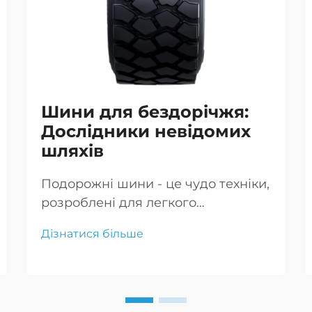
Шини для бездорічжя:
Дослідники невідомих
шляхів
Подорожні шини - це чудо техніки,
розроблені для легкого
пересування по найскладнішим
Дізнатися більше
місцевостям, що дозволяє
авантюристам впевнено рухатися
по невідомим дорогах.