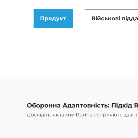
Продукт
Військові підд
Оборонна Адаптовність: Підхід R
Дослідіть, як шини Runhao сприяють адап