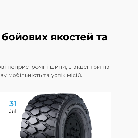
 бойових якостей та
ові непристромні шини, з акцентом на
у мобільність та успіх місій.
31
3
Jul
Ju