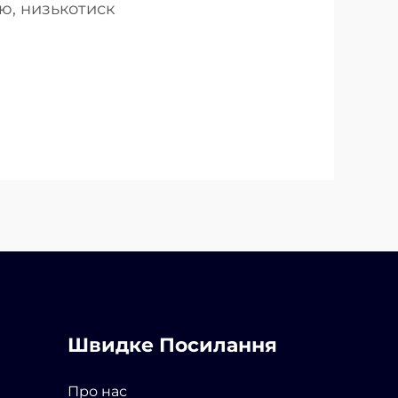
ю, низькотиск
Швидке Посилання
Про нас
м