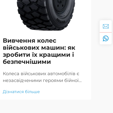
Вивчення колес
Оп
військових машин: як
го
зробити їх кращими і
ві
безпечнішими
Ru
Колеса військових автомобілів є
Бро
незасвідченими героями бійної
вій
мобільності, забезпечуючи
техн
Дізнатися більше
Дізн
надійну і довговічну роботу в
заб
екстремальних умовах, критичних
мобі
кри