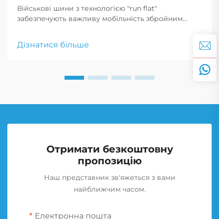
Військові шини з технологією "run flat"
забезпечують важливу мобільність збройним
силам, дозволяючи транспортним засобам
продовжувати рух після проколу, що є критично
Дізнатися більше
важливим для тактичних маневрів і екстрених
реагувань.
Отримати безкоштовну
пропозицію
Наш представник зв'яжеться з вами
найближчим часом.
Електронна пошта