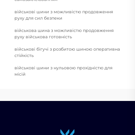
військові шини з можливістю продовження
руху для сил безпеки
військова шина з можливістю продовження
руху військова готовність
військові бігучі з розбитою шиною оперативна
стійкість
військові шини з нульовою прохідністю для
місій