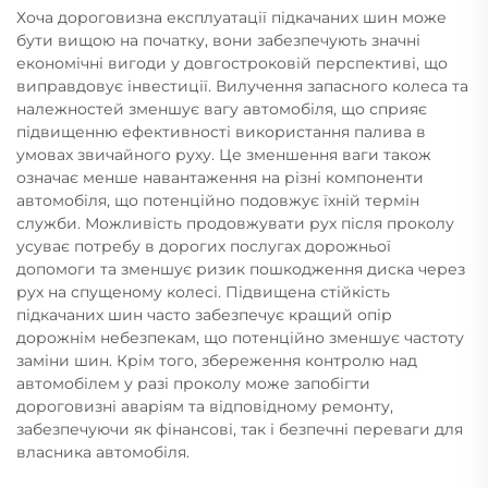
Хоча дороговизна експлуатації підкачаних шин може
бути вищою на початку, вони забезпечують значні
економічні вигоди у довгостроковій перспективі, що
виправдовує інвестиції. Вилучення запасного колеса та
належностей зменшує вагу автомобіля, що сприяє
підвищенню ефективності використання палива в
умовах звичайного руху. Це зменшення ваги також
означає менше навантаження на різні компоненти
автомобіля, що потенційно подовжує їхній термін
служби. Можливість продовжувати рух після проколу
усуває потребу в дорогих послугах дорожньої
допомоги та зменшує ризик пошкодження диска через
рух на спущеному колесі. Підвищена стійкість
підкачаних шин часто забезпечує кращий опір
дорожнім небезпекам, що потенційно зменшує частоту
заміни шин. Крім того, збереження контролю над
автомобілем у разі проколу може запобігти
дороговизні аваріям та відповідному ремонту,
забезпечуючи як фінансові, так і безпечні переваги для
власника автомобіля.