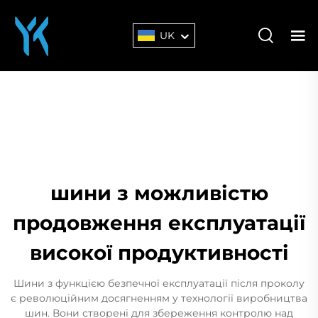
UK
шини з можливістю
продовження експлуатації
високої продуктивності
Шини з функцією безпечної експлуатації після проколу
є революційним досягненням у технології виробництва
шин. Вони створені для збереження контролю над