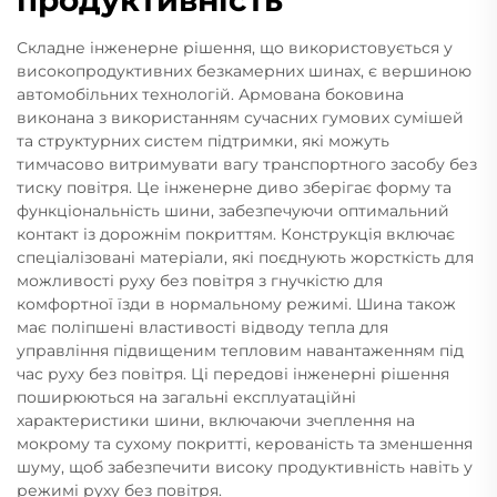
Складне інженерне рішення, що використовується у
високопродуктивних безкамерних шинах, є вершиною
автомобільних технологій. Армована боковина
виконана з використанням сучасних гумових сумішей
та структурних систем підтримки, які можуть
тимчасово витримувати вагу транспортного засобу без
тиску повітря. Це інженерне диво зберігає форму та
функціональність шини, забезпечуючи оптимальний
контакт із дорожнім покриттям. Конструкція включає
спеціалізовані матеріали, які поєднують жорсткість для
можливості руху без повітря з гнучкістю для
комфортної їзди в нормальному режимі. Шина також
має поліпшені властивості відводу тепла для
управління підвищеним тепловим навантаженням під
час руху без повітря. Ці передові інженерні рішення
поширюються на загальні експлуатаційні
характеристики шини, включаючи зчеплення на
мокрому та сухому покритті, керованість та зменшення
шуму, щоб забезпечити високу продуктивність навіть у
режимі руху без повітря.