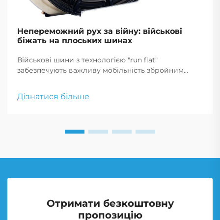
Непереможний рух за війну: військові
біжать на плоських шинах
Військові шини з технологією "run flat"
забезпечують важливу мобільність збройним
силам, дозволяючи транспортним засобам
продовжувати рух після проколу, що є критично
Дізнатися більше
важливим для тактичних маневрів і екстрених
реагувань.
Отримати безкоштовну
пропозицію