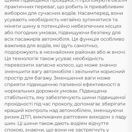
Шини підвищеної прохідності пропонують безліч
практичних переваг, що робить їх привабливим
вибором для сучасних водіїв. Насамперед, вони
усувають необхідність негайно зупинятися та
міняти шину в потенційно небезпечних місцях
або погодних умовах, підвищуючи безпеку для
всіх пасажирів автомобіля. Ця функція особливо
важлива для водіїв, які їдуть самотньо,
подорожують в незнайомих районах або ж вночі.
Ця технологія також усуває необхідність
перевозити запасне колесо, що може значно
зменшити вагу автомобіля і звільнити корисний
простір для багажу. Зменшення ваги може
сприяти підвищенню паливної ефективності в
нормальних дорожніх умовах. Підвищена
стабільність, яку забезпечують шини підвищеної
прохідності під час проколу, допомагає зберігати
кращий контроль над автомобілем, зменшуючи
ризик ДТП, викликаних раптовим виходом з ладу
шин. Ці шини також дають водіям відчуття
спокою, знаючи, що вони не застрягнуть у