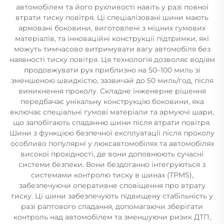
автомобілем та його рухливості навіть у разі повної
втрати тиску повітря. Ці спеціалізовані шини мають
армовані боковини, виготовлені з міцних гумових
матеріалів, та інноваційні конструкції підтримки, які
можуть тимчасово витримувати вагу автомобіля без
наявності тиску повітря. Ця технологія дозволяє водіям
продовжувати рух приблизно на 50–100 миль зі
зменшеною швидкістю, зазвичай до 50 миль/год, після
виникнення проколу. Складне інженерне рішення
передбачає унікальну конструкцію боковини, яка
включає спеціальні гумові матеріали та армуючі шари,
що запобігають спаданню шини після втрати повітря.
Шини з функцією безпечної експлуатації після проколу
особливо популярні у люксавтомобілях та автомобілях
високої прохідності, де вони доповнюють сучасні
системи безпеки. Вони бездоганно інтегруються з
системами контролю тиску в шинах (TPMS),
забезпечуючи оперативне сповіщення про втрату
тиску. Ці шини забезпечують підвищену стабільність у
разі раптового спадання, допомагаючи зберігати
контроль над автомобілем та зменшуючи ризик ДТП,