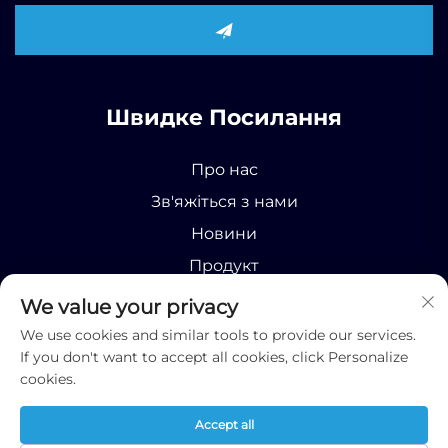
Швидке Посилання
Про нас
Зв'яжіться з нами
Новини
Продукт
We value your privacy
We use cookies and similar tools to provide our services.
If you don't want to accept all cookies, click Personalize
cookies.
Усі права захищені © 2025 Runhao (Shandong)
International Business Co., Ltd;
Політика
Accept all
конфіденційності