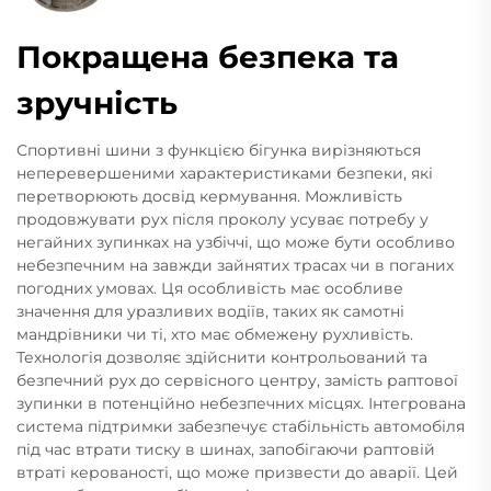
Покращена безпека та
зручність
Спортивні шини з функцією бігунка вирізняються
неперевершеними характеристиками безпеки, які
перетворюють досвід кермування. Можливість
продовжувати рух після проколу усуває потребу у
негайних зупинках на узбіччі, що може бути особливо
небезпечним на завжди зайнятих трасах чи в поганих
погодних умовах. Ця особливість має особливе
значення для уразливих водіїв, таких як самотні
мандрівники чи ті, хто має обмежену рухливість.
Технологія дозволяє здійснити контрольований та
безпечний рух до сервісного центру, замість раптової
зупинки в потенційно небезпечних місцях. Інтегрована
система підтримки забезпечує стабільність автомобіля
під час втрати тиску в шинах, запобігаючи раптовій
втраті керованості, що може призвести до аварії. Цей