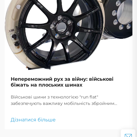
Непереможний рух за війну: військові
біжать на плоських шинах
Військові шини з технологією "run flat"
забезпечують важливу мобільність збройним
силам, дозволяючи транспортним засобам
продовжувати рух після проколу, що є критично
Дізнатися більше
важливим для тактичних маневрів і екстрених
реагувань.