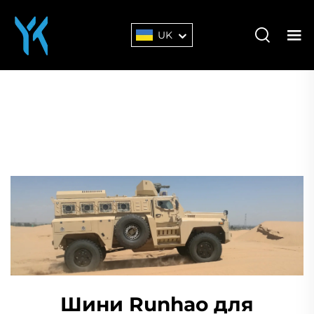
UK
Шини Runhao для