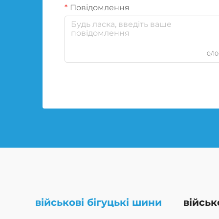
Повідомлення
0/1
військові бігуцькі шини
військ