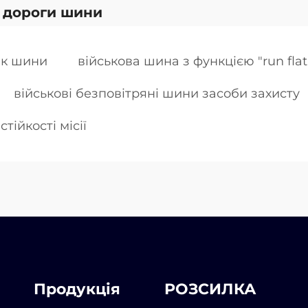
 дороги шини
ик шини
військова шина з функцією "run flat
військові безповітряні шини засоби захисту
тійкості місії
Продукція
РОЗСИЛКА