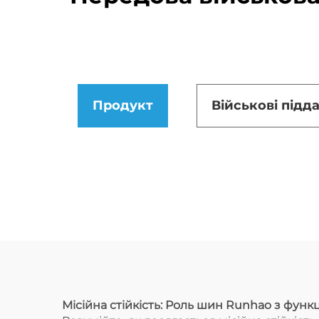
Продукт
Військові підд
Місійна стійкість: Роль шин Runhao з функці