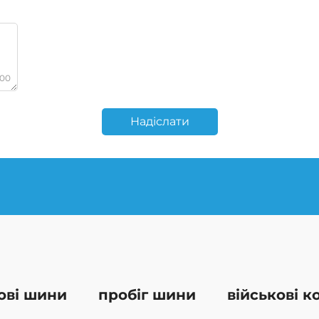
000
Надіслати
ові шини
пробіг шини
військові к