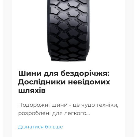
Шини для бездорічжя:
Дослідники невідомих
шляхів
Подорожні шини - це чудо техніки,
розроблені для легкого
пересування по найскладнішим
Дізнатися більше
місцевостям, що дозволяє