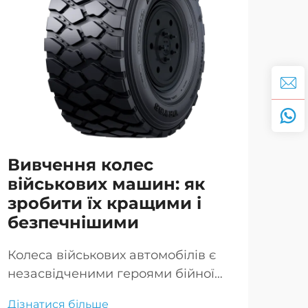
Вивчення колес
Оп
військових машин: як
го
зробити їх кращими і
ві
безпечнішими
Ru
Колеса військових автомобілів є
Бро
незасвідченими героями бійної
вій
мобільності, забезпечуючи
техн
Дізнатися більше
Дізн