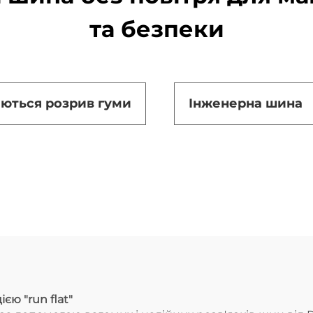
та безпеки
аються розрив гуми
Інженерна шина
єю "run flat"