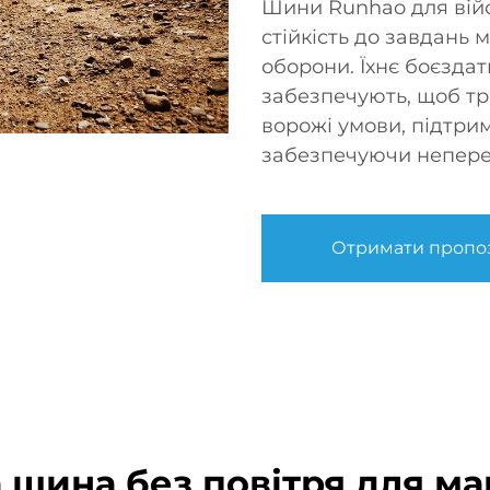
Шини Runhao для війс
стійкість до завдань 
оборони. Їхнє боєздат
забезпечують, щоб т
ворожі умови, підтрим
забезпечуючи неперерв
Отримати пропо
 шина без повітря для ма