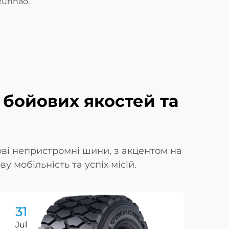
Runhao.
 бойових якостей та
ові непристромні шини, з акцентом на
у мобільність та успіх місій.
31
3
Jul
Ju