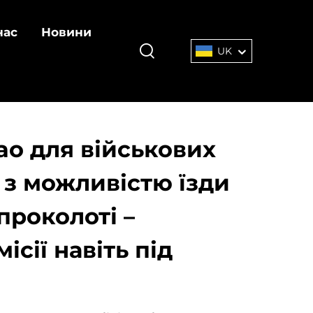
нас
Новини
UK
o для військових
 з можливістю їзди
проколоті –
ісії навіть під