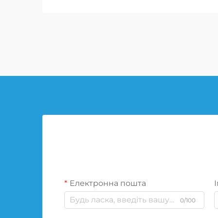
місії та безпеки
військовослужбовців.
Електронна пошта
І
0/100