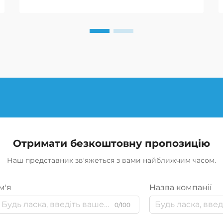
авантюристам впевнено рухатися
по невідомим дорогах.
Отримати безкоштовну пропозицію
Наш представник зв'яжеться з вами найближчим часом.
м'я
Назва компанії
0/100