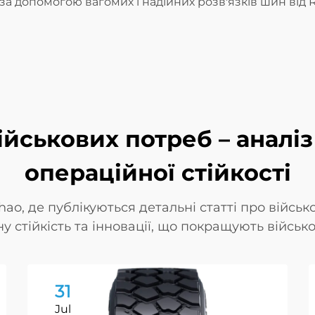
ь за допомогою вагомих і надійних розв'язків шин від 
йськових потреб – аналіз
операційної стійкості
ao, де публікуються детальні статті про військ
 стійкість та інновації, що покращують військов
31
Jul