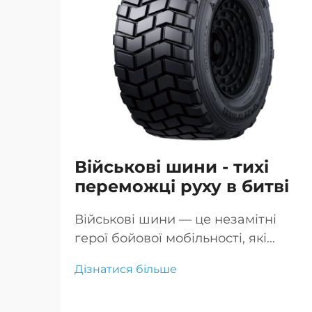
Військові шини - тихі
переможці руху в битві
Військові шини — це незамітні
герої бойової мобільності, які
забезпечують пересування
Дізнатися більше
транспорту по складних теренах
надійно, що критично для успіху