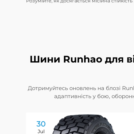
Розумійте, як досягається місійна стійкіст
Шини Runhao для ві
Дотримуйтесь оновлень на блозі Runh
адаптивність у бою, оборонну
30
Jul