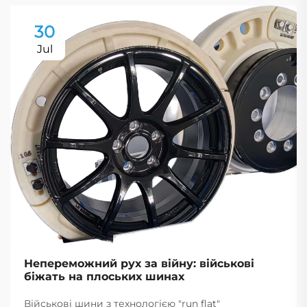
30
Jul
Непереможний рух за війну: військові
біжать на плоських шинах
Військові шини з технологією "run flat"