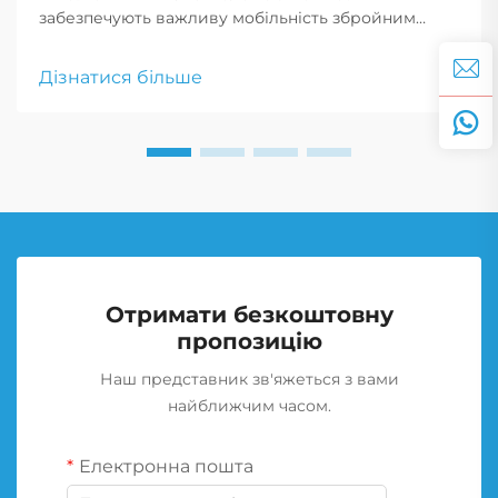
забезпечують важливу мобільність збройним
силам, дозволяючи транспортним засобам
продовжувати рух після проколу, що є критично
Дізнатися більше
важливим для тактичних маневрів і екстрених
реагувань.
Отримати безкоштовну
пропозицію
Наш представник зв'яжеться з вами
найближчим часом.
Електронна пошта