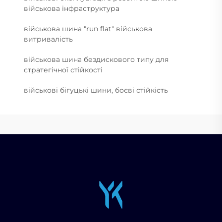
військова інфраструктура
військова шина "run flat" військова
витривалість
військова шина бездискового типу для
стратегічної стійкості
військові бігуцькі шини, боєві стійкість