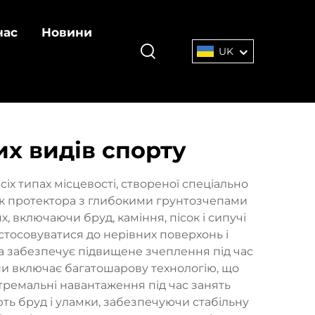
нас
Новини
UK
х видів спорту
х типах місцевості, створеної спеціально
ок протектора з глибокими грунтозчепами
 включаючи бруд, каміння, пісок і сипучі
истосовуватися до нерівних поверхонь і
ра забезпечує підвищене зчеплення під час
шини включає багатошарову технологію, що
стремальні навантаження під час занять
ь бруд і уламки, забезпечуючи стабільну