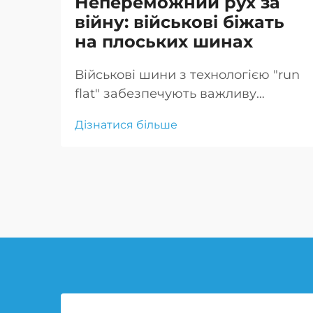
Непереможний рух за
війну: військові біжать
на плоських шинах
Військові шини з технологією "run
flat" забезпечують важливу
мобільність збройним силам,
Дізнатися більше
дозволяючи транспортним
засобам продовжувати рух після
проколу, що є критично важливим
для тактичних маневрів і
екстрених реагувань.