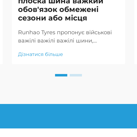
плоска шина важкий
обов'язок обмежені
сезони або місця
Runhao Tyres пропонує військові
важілі важілі важілі шини,
призначені для екстремальних
Дізнатися більше
умов. Наші важкі шини
забезпечують безперервну
рухність навіть після
пошкодження.