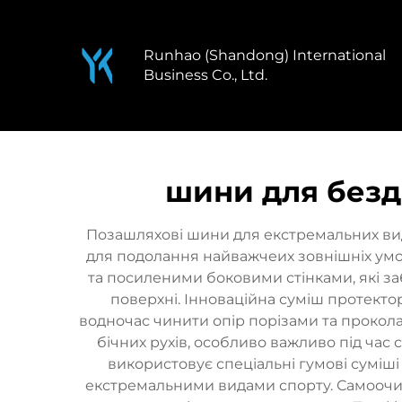
Runhao (Shandong) International
Business Co., Ltd.
шини для безд
Позашляхові шини для екстремальних виді
для подолання найважчеих зовнішніх умо
та посиленими боковими стінками, які за
поверхні. Інноваційна суміш протектор
водночас чинити опір порізами та прокола
бічних рухів, особливо важливо під час 
використовує спеціальні гумові суміші
екстремальними видами спорту. Самоочис