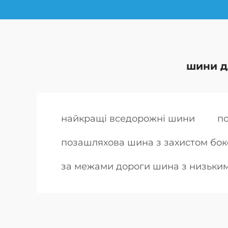
шини д
найкращі вседорожні шини
по
позашляхова шина з захистом бо
за межами дороги шина з низьки