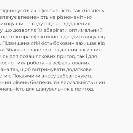
ідвищують як ефективність, так і безпеку
езпечує впевненість на різноманітних
иходу шин з ладу під час віддалених
у, що дозволяє їм зберігати оптимальний
 протектора ефективно відводить воду від
 Підвищена стійкість боковин захищає від
лях. Збалансоване розподілення ваги шин
як для позашляхових пригод, так і для
носно тиху роботу на асфальтованих
ана так, щоб витримувати додаткове
истик. Покажчики зносу забезпечують
ний рівень безпеки. Універсальність шин
ональність для шанувальників пригод.