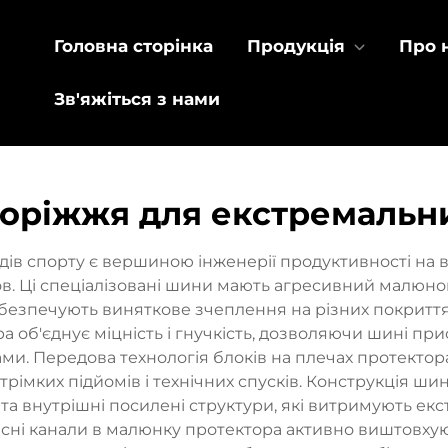
Головна сторінка
Продукція
Про 
Зв'яжіться з нами
оріжжя для екстремальни
в спорту є вершиною інженерії продуктивності на всі
в. Ці спеціалізовані шини мають агресивний малюн
безпечують виняткове зчеплення на різних покриттях,
а об'єднує міцність і гнучкість, дозволяючи шині пр
ми. Передова технологія блоків на плечах протекто
стрімких підйомів і технічних спусків. Конструкція 
 та внутрішні посилені структури, які витримують ек
ні канали в малюнку протектора активно виштовхуют