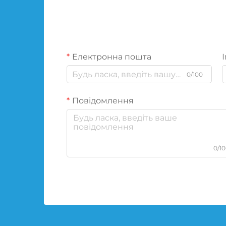
Електронна пошта
І
0/100
Повідомлення
0/1