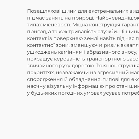
Позашляхові шини для екстремальних видів
під час занять на природі. Найочевиднішо
типах місцевості. Міцна конструкція гаран
пригод, а також тривалість служби. Ці ши
контакт із поверхнею землі навіть під ча
контактної зони, зменшуючи ризик аквапла
ушкоджень камінням і абразивного зносу, 
покращує керованість транспортного засоб
звичайного руху дорогою. Їхня конструкці
покриттях, незважаючи на агресивний мал
спорядження й обладнання, типові для ек
наочну візуальну інформацію про стан ши
у будь-яких погодних умовах усуває потре