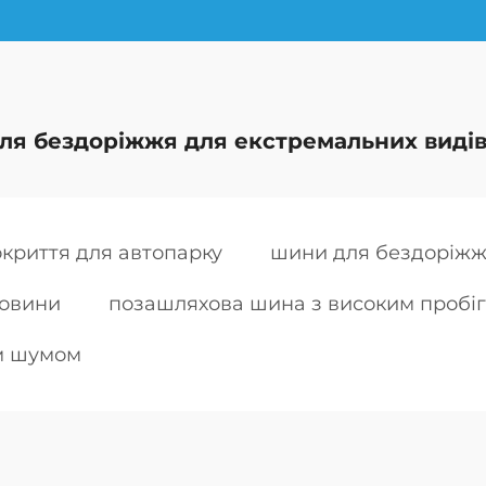
ля бездоріжжя для екстремальних видів
криття для автопарку
шини для бездоріжж
ковини
позашляхова шина з високим пробі
м шумом