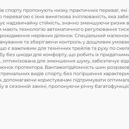
 спорту пропонують низку практичних переваг, які п
ю перевагою є їхня виняткова зчіплюваність, яка заб
тує надзвичайну стійкість, значно зменшуючи ризик в
ни мають технологію автоматичного регулювання тиск
с проходження нерівних ділянок. Спеціальний малюнок
нування та зберігаючи контроль у дощливих умовах.
що є важливим для технічних трейлів та руху по ске
у без шкоди для комфорту, що робить їх придатними 
я, оптимізована для зменшення шуму, забезпечує від
юнок протектора. Вантажопідйомність шин розрахов
стремальних видів спорту, без погіршення характер
н, допомагаючи користувачам підтримувати оптималь
бу в сезонній заміні, пропонуючи річну багатофункці