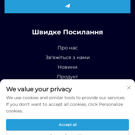
Швидке Посилання
Про нас
Зв'яжіться з нами
Новини
Продукт
We value your privacy
We use cookies and similar tools to provide our services.
If you don't want to accept all cookies, click Personalize
cookies.
Усі права захищені © 2025 Runhao (Shandong)
International Business Co., Ltd;
Політика
Accept all
конфіденційності