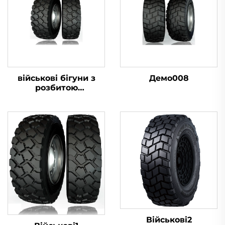
військові бігуни з
Демо008
розбитою
шиною16.00R20
Військові2