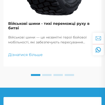
Військові шини - тихі переможці руху в
битві
Військові шини — це незамітні герої бойової
мобільності, які забезпечують пересування
транспорту по складних теренах надійно, що
критично для успіху місії та безпеки
Дізнатися більше
військовослужбовців.