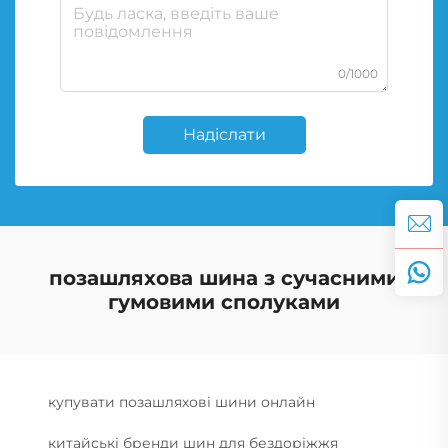
0/1000
Надіслати
позашляхова шина з сучасними
гумовими сполуками
купувати позашляхові шини онлайн
китайські бренди шин для бездоріжжя