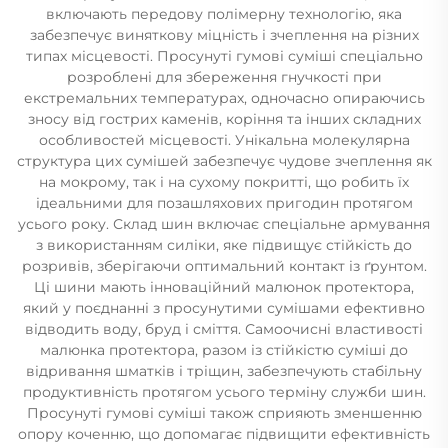
включають передову полімерну технологію, яка
забезпечує виняткову міцність і зчеплення на різних
типах місцевості. Просунуті гумові суміші спеціально
розроблені для збереження гнучкості при
екстремальних температурах, одночасно опираючись
зносу від гострих каменів, коріння та інших складних
особливостей місцевості. Унікальна молекулярна
структура цих сумішей забезпечує чудове зчеплення як
на мокрому, так і на сухому покритті, що робить їх
ідеальними для позашляхових пригодин протягом
усього року. Склад шин включає спеціальне армування
з використанням силіки, яке підвищує стійкість до
розривів, зберігаючи оптимальний контакт із ґрунтом.
Ці шини мають інноваційний малюнок протектора,
який у поєднанні з просунутими сумішами ефективно
відводить воду, бруд і сміття. Самоочисні властивості
малюнка протектора, разом із стійкістю суміші до
відривання шматків і тріщин, забезпечують стабільну
продуктивність протягом усього терміну служби шин.
Просунуті гумові суміші також сприяють зменшенню
опору коченню, що допомагає підвищити ефективність