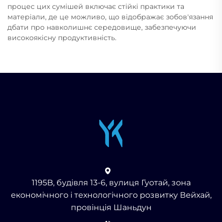
процес цих сумішей включає стійкі практики та
матеріали, де це можливо, що відображає зобов'язання
дбати про навколишнє середовище, забезпечуючи
високоякісну продуктивність.
1195B, будівля 13-6, вулиця Гуотай, зона
економічного і технологічного розвитку Вейхай,
провінція Шаньдун