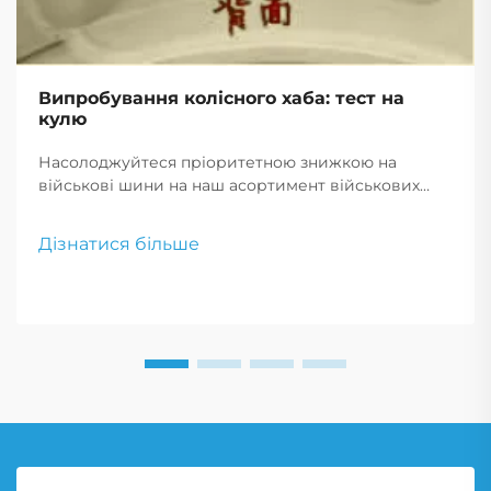
Випробування колісного хаба: тест на
кулю
Насолоджуйтеся пріоритетною знижкою на
військові шини на наш асортимент військових
шин для продажу. Наш вибір включає військові
безповітряні шини, що пропонують
Дізнатися більше
неперевершену довговічність і надійність.
Скористайтеся військовими знижками за
зниженими цінами на шини.