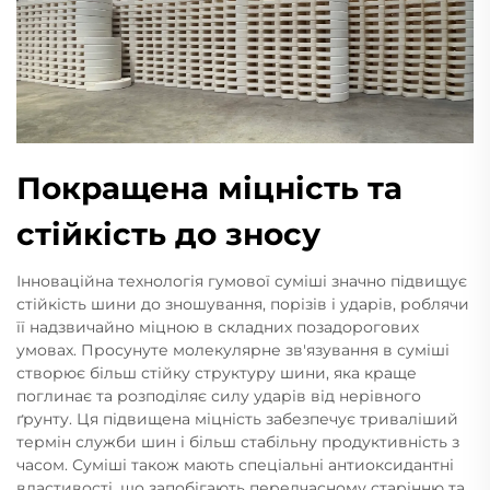
Покращена міцність та
стійкість до зносу
Інноваційна технологія гумової суміші значно підвищує
стійкість шини до зношування, порізів і ударів, роблячи
її надзвичайно міцною в складних позадорогових
умовах. Просунуте молекулярне зв'язування в суміші
створює більш стійку структуру шини, яка краще
поглинає та розподіляє силу ударів від нерівного
ґрунту. Ця підвищена міцність забезпечує триваліший
термін служби шин і більш стабільну продуктивність з
часом. Суміші також мають спеціальні антиоксидантні
властивості, що запобігають передчасному старінню та