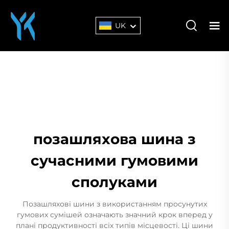
UK
позашляхова шина з
сучасними гумовими
сполуками
Позашляхові шини з використанням просунутих
гумових сумішей означають значний крок вперед у
плані продуктивності всіх типів місцевості. Ці шини