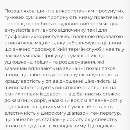
Позашляхові шини з використанням просунутих
гумових сумішей пропонують низку практичних
переваг, що робить їх чудовим вибором як для
ентузіастів активного відпочинку, так і для
професійних користувачів. Головною перевагою
є виняткова міцність, яку забезпечують ці шини,
що значно подовжує їхній термін служби навіть у
важких умовах. Просунуті суміші стійкі до
ушкоджень, тріщин та розшарування, які
зазвичай впливають на звичайні позашляхові
шини, що забезпечує тривалу експлуатацію та
кращу вартість у співвідношенні ціна-якість. Ці
шини забезпечують виняткове зчеплення на
різних типах місцевості — від багнистих стежок
до кам’яних доріг, надаючи водіям впевненості у
подоланні складних умов. Суміші зберігають
еластичність у широкому діапазоні температур,
що забезпечує стабільну роботу як у спекотну
літню погоду, так і в холодну зиму. Ще однією