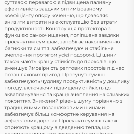
суттєвою перевагою є підвищена паливну
ефективність завдяки оптимізованому
коефіцієнту опору коченню, що дозволяє
знизити витрати на експлуатацію без втрати
продуктивності. Конструкція протектора з
функцією самоочищення, поліпшена завдяки
просунутим сумішам, запобігає накопиченню
багнюки та сміття, забезпечуючи стабільне
зчеплення протягом усієї подорожі. Ці шини
також мають кращу стійкість до проколів, що
зменшує ймовірність раптових простоїв під час
позашляхових пригод. Просунуті суміші
забезпечують чудливу продуктивність у дощливу
погоду, включаючи підвищену стійкість до
аквапланування та краще зчеплення на слизьких
покриттях. Знижений рівень шуму порівняно з
традиційними позашляховими шинами
забезпечує більш комфортне керування на
асфальтових дорогах. Просунуті суміші також
сприяють кращому відведенню тепла, що
допомагає уникнути деградації шин під час