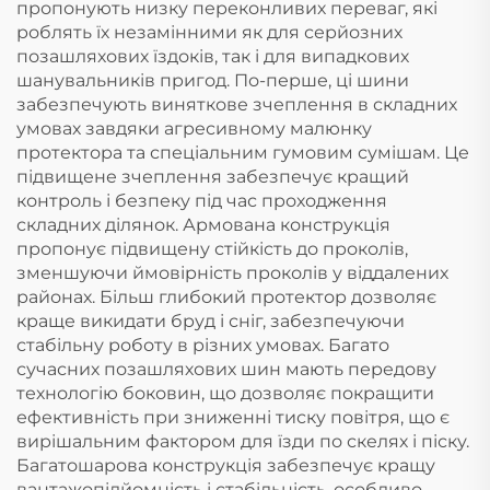
пропонують низку переконливих переваг, які
роблять їх незамінними як для серйозних
позашляхових їздоків, так і для випадкових
шанувальників пригод. По-перше, ці шини
забезпечують виняткове зчеплення в складних
умовах завдяки агресивному малюнку
протектора та спеціальним гумовим сумішам. Це
підвищене зчеплення забезпечує кращий
контроль і безпеку під час проходження
складних ділянок. Армована конструкція
пропонує підвищену стійкість до проколів,
зменшуючи ймовірність проколів у віддалених
районах. Більш глибокий протектор дозволяє
краще викидати бруд і сніг, забезпечуючи
стабільну роботу в різних умовах. Багато
сучасних позашляхових шин мають передову
технологію боковин, що дозволяє покращити
ефективність при зниженні тиску повітря, що є
вирішальним фактором для їзди по скелях і піску.
Багатошарова конструкція забезпечує кращу
вантажопідйомність і стабільність, особливо