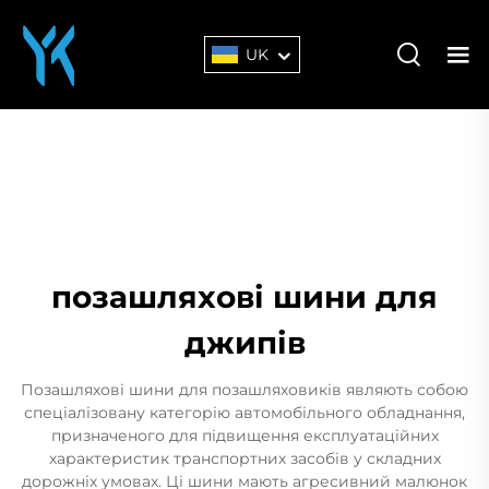
UK
позашляхові шини для
джипів
Позашляхові шини для позашляховиків являють собою
спеціалізовану категорію автомобільного обладнання,
призначеного для підвищення експлуатаційних
характеристик транспортних засобів у складних
дорожніх умовах. Ці шини мають агресивний малюнок