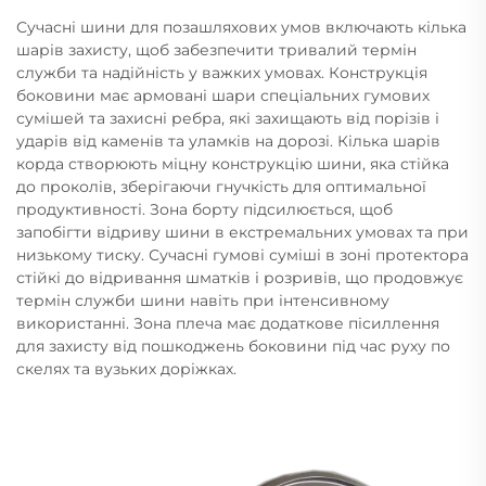
Сучасні шини для позашляхових умов включають кілька
шарів захисту, щоб забезпечити тривалий термін
служби та надійність у важких умовах. Конструкція
боковини має армовані шари спеціальних гумових
сумішей та захисні ребра, які захищають від порізів і
ударів від каменів та уламків на дорозі. Кілька шарів
корда створюють міцну конструкцію шини, яка стійка
до проколів, зберігаючи гнучкість для оптимальної
продуктивності. Зона борту підсилюється, щоб
запобігти відриву шини в екстремальних умовах та при
низькому тиску. Сучасні гумові суміші в зоні протектора
стійкі до відривання шматків і розривів, що продовжує
термін служби шини навіть при інтенсивному
використанні. Зона плеча має додаткове пісиллення
для захисту від пошкоджень боковини під час руху по
скелях та вузьких доріжках.