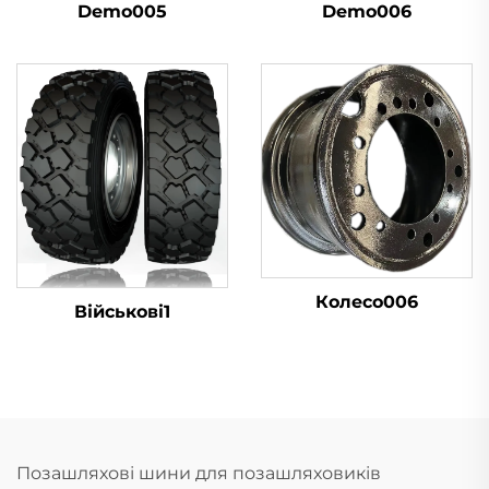
Demo005
Demo006
Колесо006
Військові1
Позашляхові шини для позашляховиків