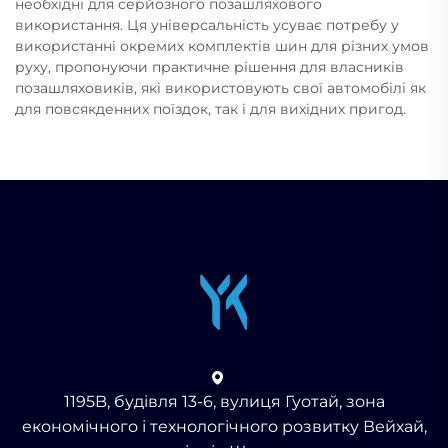
необхідні для серйозного позашляхового
використання. Ця універсальність усуває потребу у
використанні окремих комплектів шин для різних умов
руху, пропонуючи практичне рішення для власників
позашляховиків, які використовують свої автомобілі як
для повсякденних поїздок, так і для вихідних пригод.
1195B, будівля 13-6, вулиця Гуотай, зона
економічного і технологічного розвитку Вейхай,