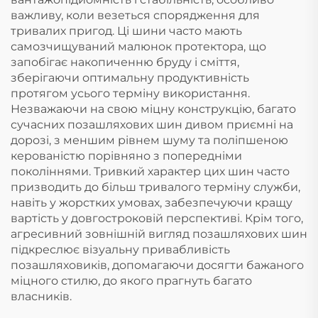
важливу, коли везеться спорядження для
тривалих пригод. Ці шини часто мають
самозчищуваний малюнок протектора, що
запобігає накопиченню бруду і сміття,
зберігаючи оптимальну продуктивність
протягом усього терміну використання.
Незважаючи на свою міцну конструкцію, багато
сучасних позашляхових шин дивом приємні на
дорозі, з меншим рівнем шуму та поліпшеною
керованістю порівняно з попередніми
поколіннями. Тривкий характер цих шин часто
призводить до більш тривалого терміну служби,
навіть у жорстких умовах, забезпечуючи кращу
вартість у довгостроковій перспективі. Крім того,
агресивний зовнішній вигляд позашляхових шин
підкреслює візуальну привабливість
позашляховиків, допомагаючи досягти бажаного
міцного стилю, до якого прагнуть багато
власників.