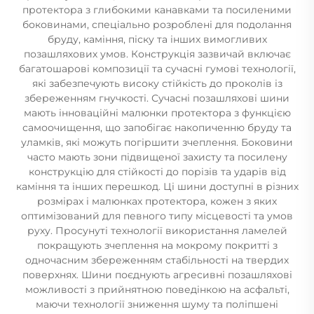
протектора з глибокими канавками та посиленими
боковинами, спеціально розроблені для подолання
бруду, каміння, піску та інших вимогливих
позашляхових умов. Конструкція зазвичай включає
багатошарові композиції та сучасні гумові технології,
які забезпечують високу стійкість до проколів із
збереженням гнучкості. Сучасні позашляхові шини
мають інноваційні малюнки протектора з функцією
самоочищення, що запобігає накопиченню бруду та
уламків, які можуть погіршити зчеплення. Боковини
часто мають зони підвищеної захисту та посилену
конструкцію для стійкості до порізів та ударів від
каміння та інших перешкод. Ці шини доступні в різних
розмірах і малюнках протектора, кожен з яких
оптимізований для певного типу місцевості та умов
руху. Просунуті технології використання ламелей
покращують зчеплення на мокрому покритті з
одночасним збереженням стабільності на твердих
поверхнях. Шини поєднують агресивні позашляхові
можливості з прийнятною поведінкою на асфальті,
маючи технології зниження шуму та поліпшені