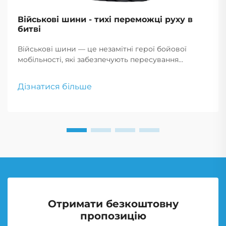
Військові шини - тихі переможці руху в
битві
Військові шини — це незамітні герої бойової
мобільності, які забезпечують пересування
транспорту по складних теренах надійно, що
критично для успіху місії та безпеки
Дізнатися більше
військовослужбовців.
Отримати безкоштовну
пропозицію