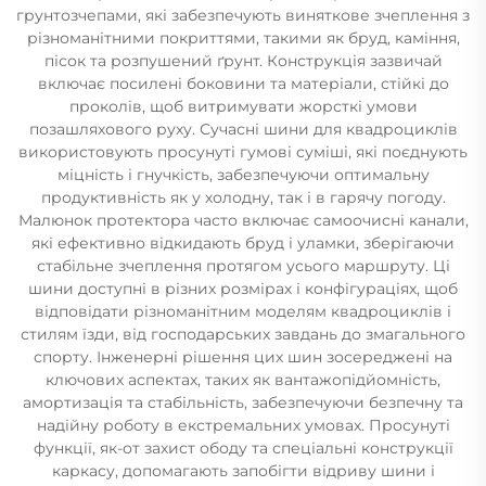
грунтозчепами, які забезпечують виняткове зчеплення з
різноманітними покриттями, такими як бруд, каміння,
пісок та розпушений ґрунт. Конструкція зазвичай
включає посилені боковини та матеріали, стійкі до
проколів, щоб витримувати жорсткі умови
позашляхового руху. Сучасні шини для квадроциклів
використовують просунуті гумові суміші, які поєднують
міцність і гнучкість, забезпечуючи оптимальну
продуктивність як у холодну, так і в гарячу погоду.
Малюнок протектора часто включає самоочисні канали,
які ефективно відкидають бруд і уламки, зберігаючи
стабільне зчеплення протягом усього маршруту. Ці
шини доступні в різних розмірах і конфігураціях, щоб
відповідати різноманітним моделям квадроциклів і
стилям їзди, від господарських завдань до змагального
спорту. Інженерні рішення цих шин зосереджені на
ключових аспектах, таких як вантажопідйомність,
амортизація та стабільність, забезпечуючи безпечну та
надійну роботу в екстремальних умовах. Просунуті
функції, як-от захист ободу та спеціальні конструкції
каркасу, допомагають запобігти відриву шини і