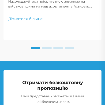
Насолоджуйтеся пріоритетною знижкою на
військові шини на наш асортимент військових
шин для продажу. Наш вибір включає військові
безповітряні шини, що пропонують
Дізнатися більше
неперевершену довговічність і надійність.
Скористайтеся військовими знижками за
зниженими цінами на шини.
Отримати безкоштовну
пропозицію
Наш представник зв'яжеться з вами
найближчим часом.