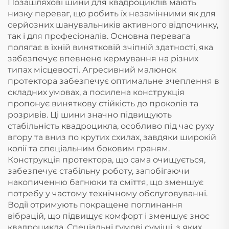
Позашляхові шини для квадроциклів мають
низку переваг, що робить їх незамінними як для
серйозних шанувальників активного відпочинку,
так і для професіоналів. Основна перевага
полягає в їхній винятковій зчіпній здатності, яка
забезпечує впевнене кермування на різних
типах місцевості. Агресивний малюнок
протектора забезпечує оптимальне зчеплення в
складних умовах, а посилена конструкція
пропонує виняткову стійкість до проколів та
розривів. Ці шини значно підвищують
стабільність квадроцикла, особливо під час руху
вгору та вниз по крутих схилах, завдяки широкій
колії та спеціальним боковим граням.
Конструкція протектора, що сама очищується,
забезпечує стабільну роботу, запобігаючи
накопиченню багнюки та сміття, що зменшує
потребу у частому технічному обслуговуванні.
Водії отримують покращене поглинання
вібрацій, що підвищує комфорт і зменшує знос
квадроцикла. Спеціальні гумові суміші, з яких