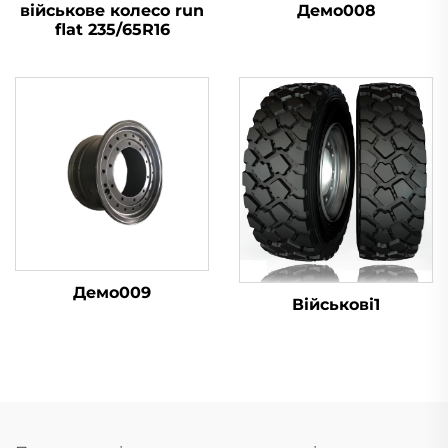
військове колесо run
Демо008
flat 235/65R16
Демо009
Військові1