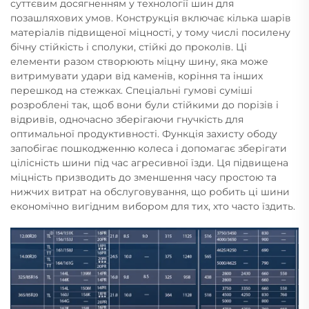
суттєвим досягненням у технології шин для
позашляхових умов. Конструкція включає кілька шарів
матеріалів підвищеної міцності, у тому числі посилену
бічну стійкість і сполуки, стійкі до проколів. Ці
елементи разом створюють міцну шину, яка може
витримувати удари від каменів, коріння та інших
перешкод на стежках. Спеціальні гумові суміші
розроблені так, щоб вони були стійкими до порізів і
відривів, одночасно зберігаючи гнучкість для
оптимальної продуктивності. Функція захисту ободу
запобігає пошкодженню колеса і допомагає зберігати
цілісність шини під час агресивної їзди. Ця підвищена
міцність призводить до зменшення часу простою та
нижчих витрат на обслуговування, що робить ці шини
економічно вигідним вибором для тих, хто часто їздить.