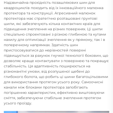
Надзвичайна прохідність позашляхових шин для
квадроциклів походить від їх інноваційного малюнка
протектора та конструкції. Агресивний малюнок
протектора має стратегічно розташовані грунтові
шипи, які забезпечують кілька контактних країв для
підвищення зчеплення на різних поверхнях. Ці шипи
спеціально спроектовані з різною глибиною та кутами
нахилу для оптимізації зчеплення як у прямому, так і в
поперечному напрямках. Здатність шин
пристосовуватися до нерівностей поверхні
підвищується за рахунок гнучкої технології боковин, що
дозволяє краще контактувати з поверхнею та покращує
стабільність. Ця адаптивність поширюється на
різноманітні умови, від розпушеної щебені до
глибокого болота, що робить ці шини багатоцільовими
для використання протягом усього року. Самоочисні
канали між блоками протектора запобігають
погіршенню характеристик, ефективно виштовхуючи
сміття, забезпечуючи стабільне зчеплення протягом
усього проїзду.