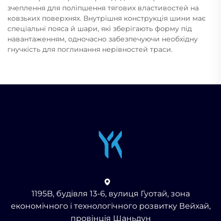
зчеплення для поліпшення тягових властивостей на
ковзьких поверхнях. Внутрішня конструкція шини має
спеціальні пояса й шари, які зберігають форму під
навантаженням, одночасно забезпечуючи необхідну
гнучкість для поглинання нерівностей траси.
1195B, будівля 13-6, вулиця Гуотай, зона
економічного і технологічного розвитку Вейхай,
провінція Шаньдун