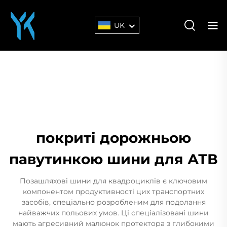
UK
покриті дорожньою
павутинкою шини для АТВ
Позашляхові шини для квадроциклів є ключовим
компонентом продуктивності цих транспортних
засобів, спеціально розробленим для подолання
найважчих польових умов. Ці спеціалізовані шини
мають агресивний малюнок протектора з глибокими