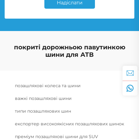
Надіслати
покриті дорожньою павутинкою
шини для АТВ
позашляхові колеса та шини
важкі позашляхові шини
типи позашляхових шин
експортер високоякісних позашляхових шинок
преміум позашляхові шини для SUV