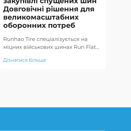
закупівлі спущених шин
бе
Довговічні рішення для
дл
великомасштабних
тр
оборонних потреб
Run
вис
Runhao Tire спеціалізується на
шин
міцних військових шинах Run Flat,
Дізн
вик
які ідеально підходять для оптових
Дізнатися більше
ура
закупівель, щоб відповідати
зад
вимогам великомасштабної
так
оборони та розроблені для важких
Run
умов
пот
та 