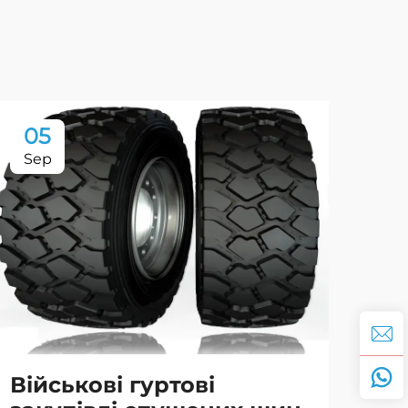
05
2
Sep
Oc
Військові гуртові
Пе