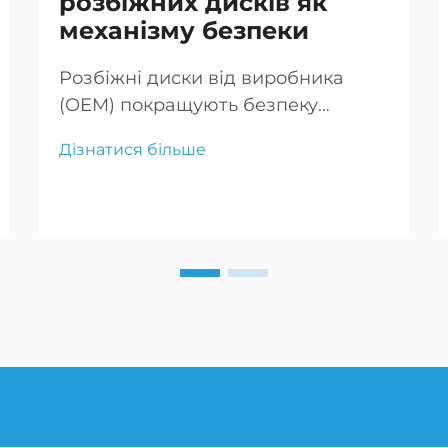
розбіжних дисків як
механізму безпеки
Розбіжні диски від виробника
(OEM) покращують безпеку
автомобілів завдяки своєму
Дізнатися більше
міцному багаточастковому
дизайну, забезпечуючи
покращену структурну цілісність
та краще управління.