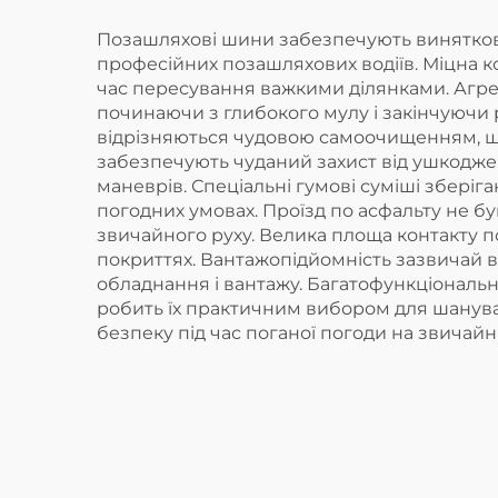
Позашляхові шини забезпечують виняткові 
професійних позашляхових водіїв. Міцна к
час пересування важкими ділянками. Агре
починаючи з глибокого мулу і закінчуючи 
відрізняються чудовою самоочищенням, що
забезпечують чуданий захист від ушкоджен
маневрів. Спеціальні гумові суміші зберіг
погодних умовах. Проїзд по асфальту не б
звичайного руху. Велика площа контакту по
покриттях. Вантажопідйомність зазвичай в
обладнання і вантажу. Багатофункціональні
робить їх практичним вибором для шанува
безпеку під час поганої погоди на звичайн