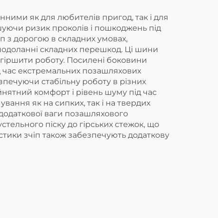
ними як для любителів пригод, так і для
шуючи ризик проколів і пошкоджень під
 з дорогою в складних умовах,
 подоланні складних перешкод. Ці шини
огіршити роботу. Посилені боковини
ід час екстремальних позашляхових
езпечуючи стабільну роботу в різних
йнятний комфорт і рівень шуму під час
вання як на сипких, так і на твердих
 додаткової ваги позашляхового
стельного піску до гірських стежок, що
стики зчіп також забезпечують додаткову