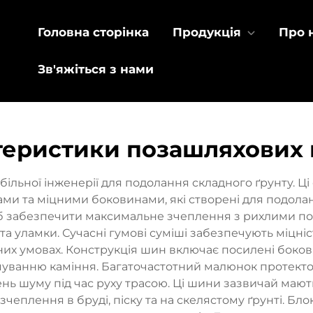
Головна сторінка
Продукція
Про 
Зв'яжіться з нами
теристики позашляхових
льної інженерії для подолання складного ґрунту. Ці
ми та міцними боковинами, які створені для подолан
об забезпечити максимальне зчеплення з рихлими п
а уламки. Сучасні гумові суміші забезпечують міцніст
них умовах. Конструкція шин включає посилені боков
муванню каміння. Багаточастотний малюнок протекто
ень шуму під час руху трасою. Ці шини зазвичай маю
чеплення в бруді, піску та на скелястому ґрунті. Бло