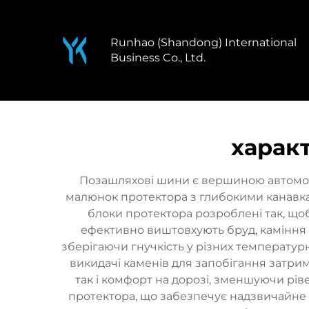
Runhao (Shandong) International
Business Co., Ltd.
харак
Позашляхові шини є вершиною автомобі
малюнок протектора з глибокими канавка
блоки протектора розроблені так, щ
ефективно виштовхують бруд, каміння т
зберігаючи гнучкість у різних температур
викидачі каменів для запобігання затри
так і комфорт на дорозі, зменшуючи рів
протектора, що забезпечує надзвичайне з