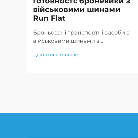
готовності: броневики з
військовими шинами
Run Flat
Броньовані транспортні засоби з
військовими шинами з
технологією "run flat"
Дізнатися більше
забезпечують безперервну
мобільність і захист у бою, що є
критично важливим для успіху
місії та безпеки екіпажу.