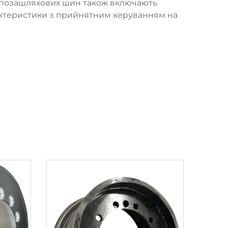
их позашляхових шин також включають
актеристики з прийнятним керуванням на