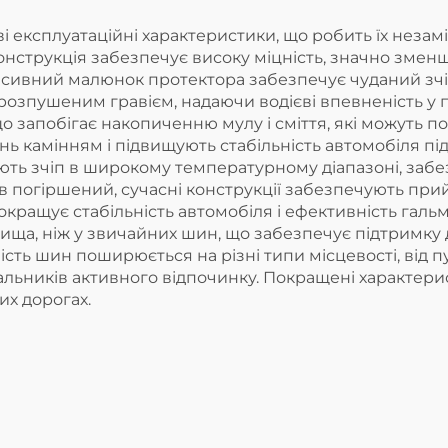
експлуатаційні характеристики, що робить їх незамін
онструкція забезпечує високу міцність, значно змен
сивний малюнок протектора забезпечує чуданий зчіп
розпушеним гравієм, надаючи водієві впевненість у
 запобігає накопиченню мулу і сміття, які можуть п
ь камінням і підвищують стабільність автомобіля п
ають зчіп в широкому температурному діапазоні, заб
ув погіршений, сучасні конструкції забезпечують при
кращує стабільність автомобіля і ефективність гальму
ища, ніж у звичайних шин, що забезпечує підтримку
сть шин поширюється на різні типи місцевості, від пу
льників активного відпочинку. Покращені характери
их дорогах.