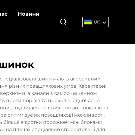
нас
Новини
UK
 шинок
 спеціалізовані шини мають агресивний
ня різних позашляхових умов. Характерні
оверхнями, а канали з самоочищенням
ь проти порізів та проколів, одночасно
ини з підвищеною стійкістю до проколів та
ра оптимізує як позашляхові можливості,
ть більші відсотки порожнеч між блоками
ки на плечах спеціально спроектовані для