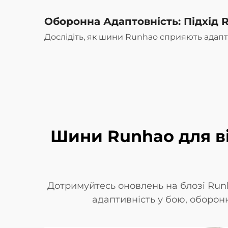
Оборонна Адаптовність: Підхід R
Дослідіть, як шини Runhao сприяють адап
Шини Runhao для ві
Дотримуйтесь оновлень на блозі Runh
адаптивність у бою, оборонну