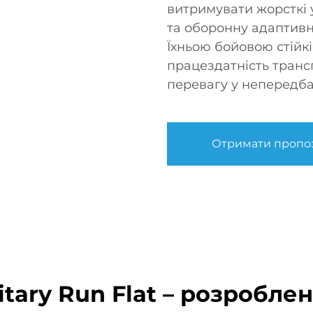
витримувати жорсткі 
та оборонну адаптивні
Їхньою бойовою стійк
працездатність транс
перевагу у непередб
Отримати пропо
ary Run Flat – розроблен