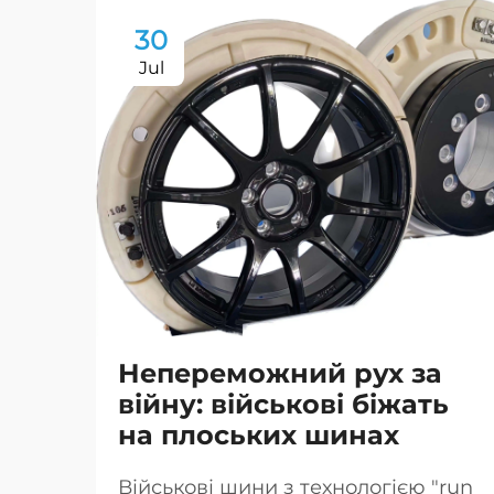
30
Jul
Непереможний рух за
війну: військові біжать
на плоських шинах
Військові шини з технологією "run