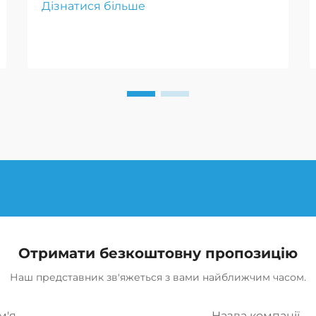
Дізнатися більше
транспорту по складних теренах
надійно, що критично для успіху
місії та безпеки
військовослужбовців.
Отримати безкоштовну пропозицію
Наш представник зв'яжеться з вами найближчим часом.
м'я
Назва компанії