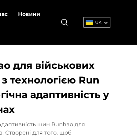
нас
Новини
UK
o для військових
 з технологією Run
егічна адаптивність у
нах
 адаптивність шин Runhao для
в. Створені для того, щоб