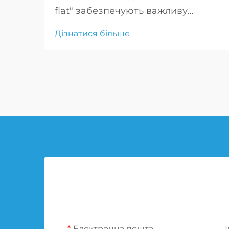
flat" забезпечують важливу
мобільність збройним силам,
Дізнатися більше
дозволяючи транспортним
засобам продовжувати рух після
проколу, що є критично важливим
для тактичних маневрів і
екстрених реагувань.
Електронна пошта
І