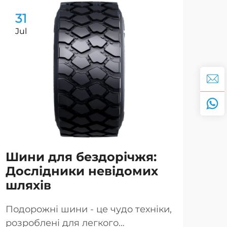
31
3
Jul
Ju
Шини для бездорічжя:
Ви
Дослідники невідомих
ві
шляхів
зр
бе
Подорожні шини - це чудо техніки,
розроблені для легкого
Кол