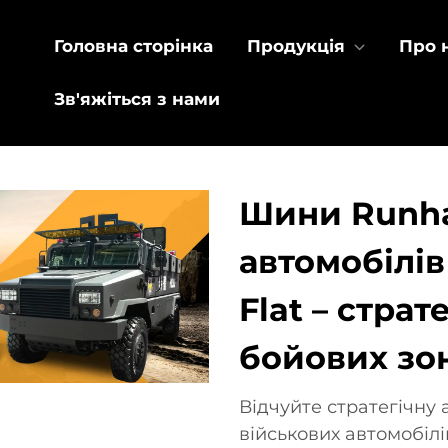
Головна сторінка
Продукція
Про 
Зв'яжіться з нами
Шини Runha
автомобілів
Flat – страт
бойових зо
Відчуйте стратегічну
військових автомобілі