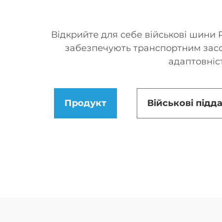
Відкрийте для себе військові шини R
забезпечують транспортним засоб
адаптовніст
Продукт
Військові підд