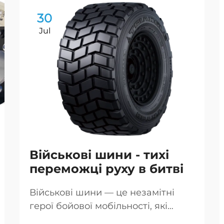
30
Jul
Військові шини - тихі
переможці руху в битві
Військові шини — це незамітні
герої бойової мобільності, які
забезпечують пересування