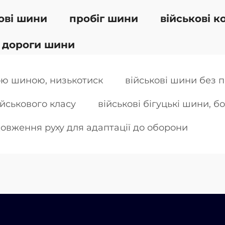
ові шини
пробіг шини
військові к
 дороги шини
ою шиною, низькотиск
військові шини без 
йськового класу
військові бігуцькі шини, бо
овження руху для адаптації до оборони