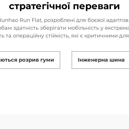
стратегічної переваги
unhao Run Flat, розроблені для боєвої адаптовн
ам здатність зберігати мобільність у екстрем
ь та операційну стійкість, які є критичними для у
аються розрив гуми
Інженерна шина