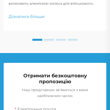
включають алюмінієві колеса для військового
застосування та легкосплавні диски для важких
навантажень. Створені для максимальної міцності
Дізнатися більше
та продуктивності, ці колеса ідеально підходять
для вимогливого військового використання.
Отримати безкоштовну
пропозицію
Наш представник зв'яжеться з вами
найближчим часом.
Електронна пошта