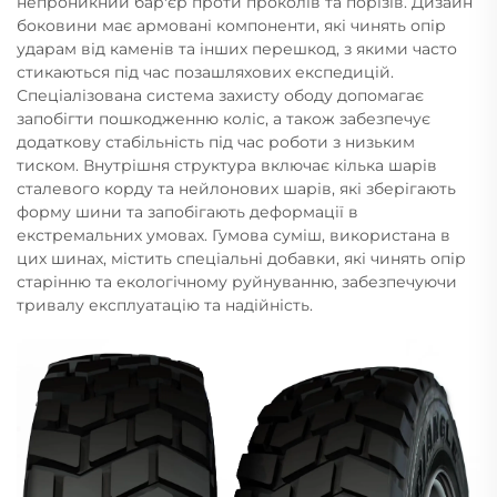
непроникний бар'єр проти проколів та порізів. Дизайн
боковини має армовані компоненти, які чинять опір
ударам від каменів та інших перешкод, з якими часто
стикаються під час позашляхових експедицій.
Спеціалізована система захисту ободу допомагає
запобігти пошкодженню коліс, а також забезпечує
додаткову стабільність під час роботи з низьким
тиском. Внутрішня структура включає кілька шарів
сталевого корду та нейлонових шарів, які зберігають
форму шини та запобігають деформації в
екстремальних умовах. Гумова суміш, використана в
цих шинах, містить спеціальні добавки, які чинять опір
старінню та екологічному руйнуванню, забезпечуючи
тривалу експлуатацію та надійність.