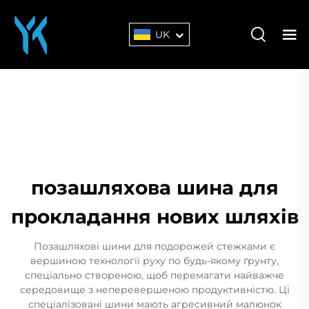
UK
позашляхова шина для
прокладання нових шляхів
Позашляхові шини для подорожей стежками є
вершиною технології руху по будь-якому ґрунту,
спеціально створеною, щоб перемагати найважче
середовище з неперевершеною продуктивністю. Ці
спеціалізовані шини мають агресивний малюнок