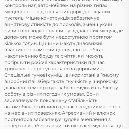
контроль над автомобілем на різних типах
місцевості — від скелястих доріг до піщаних
пустель. Міцна конструкція забезпечує
виняткову стійкість до проколів, зменшуючи
ризик пошкодження шин у віддалених місцях, де
допомога може бути недоступною протягом
кількох годин. Ці шини мають дивовижні
властивості самоочищення, що запобігає
накопиченню бруду та сміття, які можуть
погіршити робочі характеристики під час
тривалого пересування поза дорогами.
Спеціальні гумові суміші, використані в їхньому
виробництві, зберігають гнучкість у широкому
діапазоні температур, забезпечуючи стабільну
роботу в різних погодних умовах. Вони
забезпечують покращену стабільність
автомобіля, особливо під час складних маневрів
на нерівних поверхнях. Агресивний малюнок
протектора забезпечує чудове зчеплення з
поверхнею, зберігаючи точність кермування, що