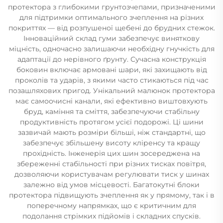
протектора з глибокими грунтозчепами, призначеними
для підтримки оптимального зчеплення на різних
покриттях — від розпушеної щебені до брудних стежок.
Інноваційний склад гуми забезпечує виняткову
міцність, одночасно залишаючи необхідну гнучкість для
адаптації до нерівного ґрунту. Сучасна конструкція
боковин включає армовані шари, які захищають від
проколів та ударів, з якими часто стикаються під час
позашляхових пригод. Унікальний малюнок протектора
має самоочисні канали, які ефективно виштовхують
бруд, каміння та сміття, забезпечуючи стабільну
продуктивність протягом усієї подорожі. Ці шини
зазвичай мають розміри більші, ніж стандартні, що
забезпечує збільшену висоту кліренсу та кращу
прохідність. Інженерія цих шин зосереджена на
збереженні стабільності при різних тисках повітря,
дозволяючи користувачам регулювати тиск у шинах
залежно від умов місцевості. Багатокутні блоки
протектора підвищують зчеплення як у прямому, так і в
поперечному напрямках, що є критичним для
подолання стрімких підйомів і складних спусків.