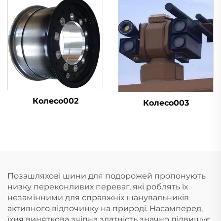
Колесо002
Колесо003
Позашляхові шини для подорожей пропонують
низку переконливих переваг, які роблять їх
незамінними для справжніх шанувальників
активного відпочинку на природі. Насамперед,
їхня виняткова зчіпна здатність значно підвищує