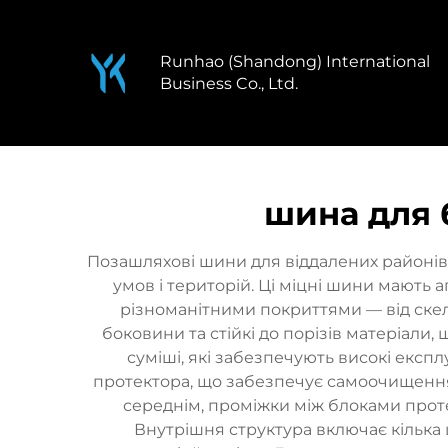
Runhao (Shandong) International
Business Co., Ltd.
шина для 
Позашляхові шини для віддалених районів
умов і територій. Ці міцні шини мают
різноманітними покриттями — від скел
боковини та стійкі до порізів матеріали,
суміші, які забезпечують високі експ
протектора, що забезпечує самоочищення 
середнім, проміжки між блоками проте
Внутрішня структура включає кілька 