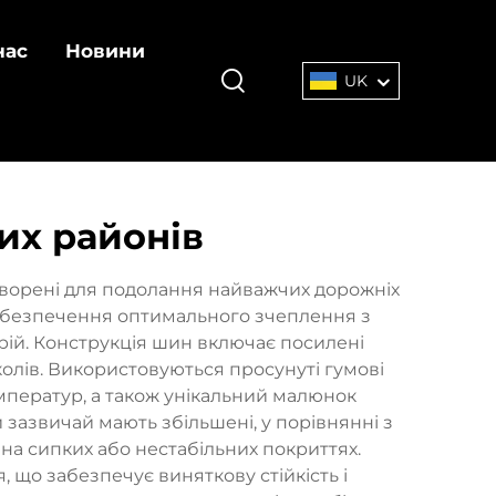
нас
Новини
UK
их районів
творені для подолання найважчих дорожніх
забезпечення оптимального зчеплення з
рій. Конструкція шин включає посилені
околів. Використовуються просунуті гумові
емператур, а також унікальний малюнок
зазвичай мають збільшені, у порівнянні з
на сипких або нестабільних покриттях.
 що забезпечує виняткову стійкість і