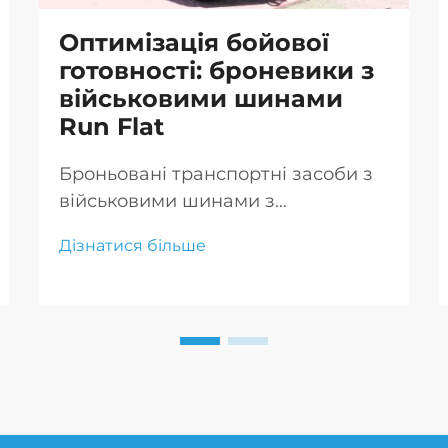
Оптимізація бойової
готовності: броневики з
військовими шинами
Run Flat
Броньовані транспортні засоби з
військовими шинами з
технологією "run flat"
Дізнатися більше
забезпечують безперервну
мобільність і захист у бою, що є
критично важливим для успіху
місії та безпеки екіпажу.