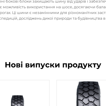
ні бокові блоки захищають шину від ударів і забезпе
ує можливість використання на шосе, досягаючи ба
огах. Ці шини є незамінними для різноманітних заст
спедицій, досліджень дикої природи та будівництва в
Нові випуски продукту