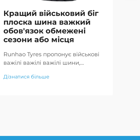
Кращий військовий біг
Ві
плоска шина важкий
ши
обов'язок обмежені
ва
сезони або місця
пр
на
Runhao Tyres пропонує військові
важілі важілі важілі шини,
Run
призначені для екстремальних
війс
Дізнатися більше
умов. Наші важкі шини
заб
Дізн
забезпечують безперервну
ада
рухність навіть після
про
пошкодження.
на 