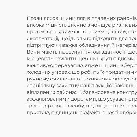
Позашляхові шини для віддалених районів 
висока міцність значно зменшує ризик вих
протектора, який часто на 25% довший, ні
експлуатації, що ідеально підходить для 
підтримуючи важке обладнання й матеріали,
Вони мають просунуті тягові здатності, щ
місцевість, схилити щебінь і круті підйо
важливою перевагою, адже ці шини зберіга
холодних умовах, що робить їх придатними
ручному очищенні та технічному обслугову
спеціальну захистну конструкцію боковин
віддалених районах. Збалансована констр
асфальтованими дорогами, що усуває потреб
транспортного засобу, підвищуючи безпеку
простою, підвищення ефективності операці