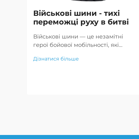
Військові шини - тихі
переможці руху в битві
Військові шини — це незамітні
герої бойової мобільності, які
забезпечують пересування
Дізнатися більше
транспорту по складних теренах
надійно, що критично для успіху
місії та безпеки
військовослужбовців.