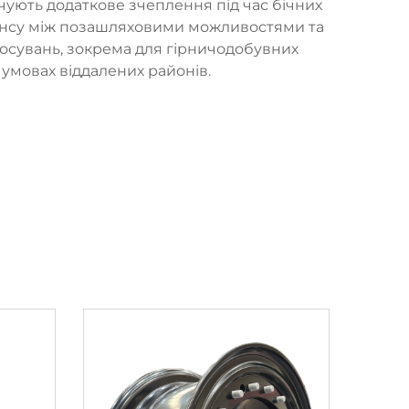
чують додаткове зчеплення під час бічних
лансу між позашляховими можливостями та
осувань, зокрема для гірничодобувних
 умовах віддалених районів.