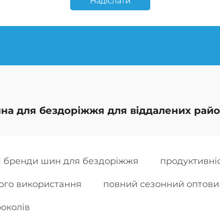
Надіслати
на для бездоріжжя для віддалених райо
і бренди шин для бездоріжжя
продуктивні
ого використання
повний сезонний оптов
околів