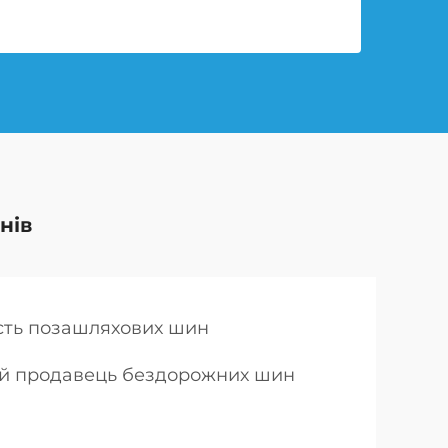
нів
сть позашляхових шин
ий продавець бездорожних шин