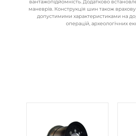
вантажопідйомність. Додатково встановле
маневрів. Конструкція шин також врахов
допустимими характеристиками на дор
операцій, археологічних ек