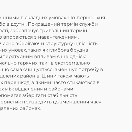
інними в складних умовах. По-перше, їхня
або відсутні. Покращений термін служби
ості, забезпечує триваліший термін
ово впораються з навантаженням,
асно зберігаючи структурну цілісність.
их умовах, таких як глибока брудна
 температурним впливам є ще однією
ально гарячих, так і в екстремально
а, що сама очищується, зменшує потребу в
ддалених районів. Шини також мають
х перешкод, з якими часто стикаються в
ках між віддаленими районами
помагає зберігати стабільність
актеристик призводить до зменшення часу
далених районах.