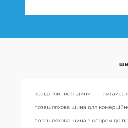
ши
кращі глинисті шини
китайськ
позашляхова шина для комерційн
позашляхова шина з опором до пр