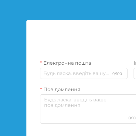
Електронна пошта
І
0/100
Повідомлення
0/1