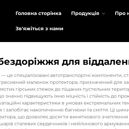
Головна сторінка
Продукція
Про 
Зв'яжіться з нами
бездоріжжя для віддален
 — це спеціалізовані автотранспортні компоненти, с
ь агресивний малюнок протектора, призначений для 
ястих гірських стежок до піщаних пустельних терито
 що значно підвищують їхню міцність і стійкість до пр
луатаційні характеристики в умовах екстремальних т
і запобігає накопиченню багнюки та сміття. Ці шини 
ктора, що дозволяє досягти виняткового зчеплення 
шарів сталевих сердечників і нейлонового армування,