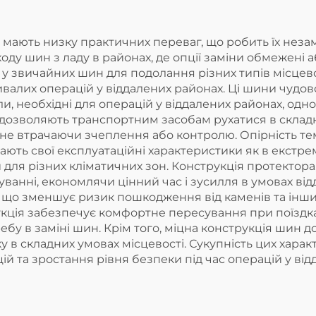
мають низку практичних переваг, що робить їх незам
оду шин з ладу в районах, де опції заміни обмежені 
ж у звичайних шин для подолання різних типів місцев
тривалих операцій у віддалених районах. Ці шини чуд
 необхідні для операцій у віддалених районах, одноч
о дозволяють транспортним засобам рухатися в складн
ми, не втрачаючи зчеплення або контролю. Опірність
ють свої експлуатаційні характеристики як в екстрем
 для різних кліматичних зон. Конструкція протектор
ванні, економлячи цінний час і зусилля в умовах ві
, що зменшує ризик пошкодження від каменів та інши
укція забезпечує комфортне пересування при поїзд
у в заміні шин. Крім того, міцна конструкція шин до
 в складних умовах місцевості. Сукупність цих хар
й та зростання рівня безпеки під час операцій у від