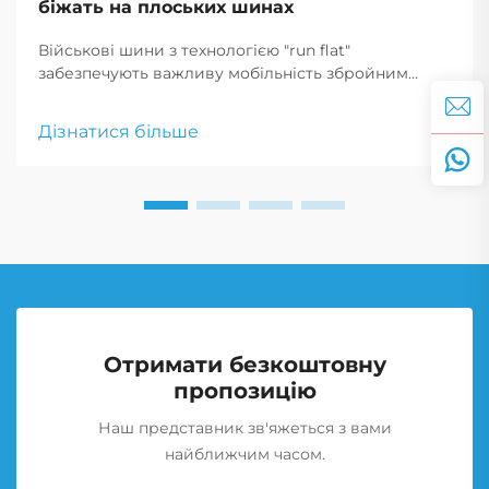
біжать на плоських шинах
Військові шини з технологією "run flat"
забезпечують важливу мобільність збройним
силам, дозволяючи транспортним засобам
продовжувати рух після проколу, що є критично
Дізнатися більше
важливим для тактичних маневрів і екстрених
реагувань.
Отримати безкоштовну
пропозицію
Наш представник зв'яжеться з вами
найближчим часом.