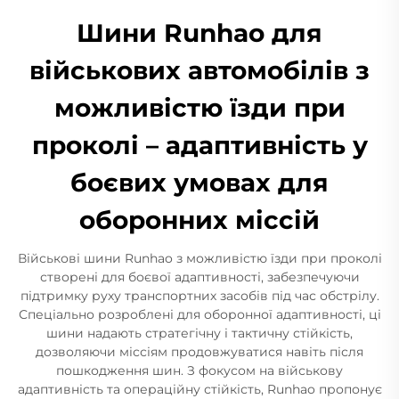
Шини Runhao для
військових автомобілів з
можливістю їзди при
проколі – адаптивність у
боєвих умовах для
оборонних міссій
Військові шини Runhao з можливістю їзди при проколі
створені для боєвої адаптивності, забезпечуючи
підтримку руху транспортних засобів під час обстрілу.
Спеціально розроблені для оборонної адаптивності, ці
шини надають стратегічну і тактичну стійкість,
дозволяючи міссіям продовжуватися навіть після
пошкодження шин. З фокусом на військову
адаптивність та операційну стійкість, Runhao пропонує