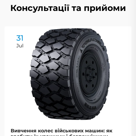
Консультації та прийоми
31
Jul
Вивчення колес військових машин: як