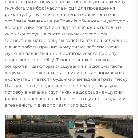
повної втрати тиску в шинах, забезпечуючи важливу
гнучкість у виборі часу та місця для проведення
ремонту. Ця функція підвищеної мобільності має
особливе значення в районах із обмеженим доступом
до сервісних послуг або під час складних погодних
умов. Конструкція системи включає спеціальні
термостійкі матеріали, які запобігають пошкодженню
під час роботи при низькому тиску, забезпечуючи
функціональність шини протягом усього періоду
подовженого пробігу. Технологія також включає
конкретні індикатори зношування, які допомагають
водіям контролювати стан шини під час нормальної
експлуатації та після будь-яких випадків втрати тиску.
Ця здатність до подовженого переміщення усуває
потребу в негайних зупинках на дорозі, зменшуючи
ризик потрапляння в небезпечні ситуації та надаючи
впевненість під час тривалих поїздок.