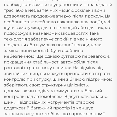
необхідність заміни спущеної шини на завжданій
трасі або в небезпечних місцях, оскільки вони
дозволяють продовжувати рух після проколу. Ця
особливість є особливо важливою для водіїв, які
їдуть самотужки, для літніх людей або для тих, хто
подорожує в незнайомих місцевостях. Така
технологія забезпечує спокій під час нічного
вождення або в умовах поганої погоди, коли
заміна шини могла б бути особливо
небезпечною. Ще однією суттєвою перевагою є
покращення стабільності автомобіля після
раптової втрати тиску в шинах. На відміну від
звичайних шин, які можуть призвести до втрати
контролю при спуску, шини з бічною підтримкою
зберігають свою структурну цілісність,
допомагаючи водіям утримувати стабільний
контроль над автомобілем. Відсутність запасної
шини і відповідних інструментів створює
додатковий багажний простір і зменшує
загальну вагу автомобіля, що сприяє економії