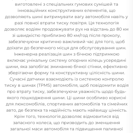
виготовлені з спеціальних гумових сумішей та
інноваційних конструктивних елементів, що
дозволяють шині витримувати вагу автомобіля навіть у
разі повної втрати тиску повітря. Ця технологія
дозволяє водіям продовжувати рух на відстань до 80 км
зі швидкістю приблизно 80 км/год після проколу,
забезпечуючи критично важливий час для того, щоб
доїхати до безпечного місця для обслуговування шин.
Інженерна реалізація шин з бічною підтримкою
включає унікальну систему опорних кілець усередині
шини, яка запобігає зминанню бічної стінки, ефективно
зберігаючи форму та конструктивну цілісність шини.
Сучасні датчики взаємодіють із системою контролю
тиску в шинах (TPMS) автомобіля, щоб повідомити водія
про втрату тиску, забезпечуючи уважність щодо будь-
якого пошкодження шини. Ці шини особливо корисні
для люксомобілів, спортивних автомобілів та сімейних
авто, де безпека та надійність мають найвищу цінність.
Крім того, технологія дозволяє відмовитися від
запасного колеса, що призводить до зменшення
загальної маси автомобіля та підвищення паливної