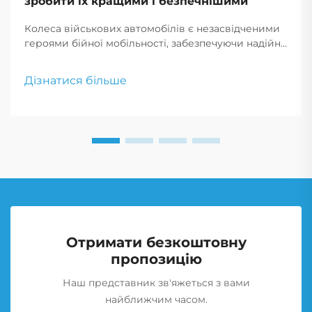
зробити їх кращими і безпечнішими
Колеса військових автомобілів є незасвідченими
героями бійної мобільності, забезпечуючи надійну
і довговічну роботу в екстремальних умовах,
критичних
Дізнатися більше
Отримати безкоштовну
пропозицію
Наш представник зв'яжеться з вами
найближчим часом.