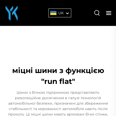
UK
міцні шини з функцією
"run flat"
Шини з бічною підтримкою представляють
революційне досягнення в галузі технологій
автомобільної безпеки, призначені для збереження
стабільності та керованості автомобіля навіть після
проколу. Ці міцні шини мають армовані бічні стінки,