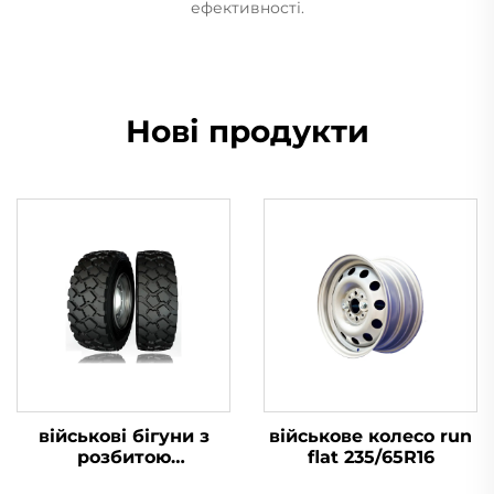
ефективності.
Нові продукти
військові бігуни з
військове колесо run
розбитою
flat 235/65R16
шиною16.00R20