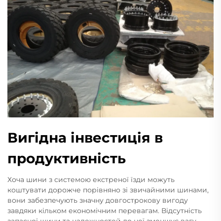
Вигідна інвестиція в
продуктивність
Хоча шини з системою екстреної їзди можуть
коштувати дорожче порівняно зі звичайними шинами,
вони забезпечують значну довгострокову вигоду
завдяки кільком економічним перевагам. Відсутність
запасної шини та належностей до неї зменшує вагу