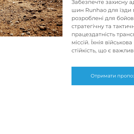
Забезпечте захисну а
шин Runhao для їзди 
розроблені для бойово
стратегічну та такти
працездатність транс
міссій. Їхнія військо
стійкість, що є важли
Отримати пропо