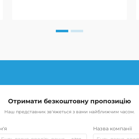
надійно, що критично для успіху
місії та безпеки
військовослужбовців.
Отримати безкоштовну пропозицію
Наш представник зв'яжеться з вами найближчим часом.
м'я
Назва компанії