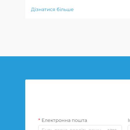
мобільність збройним силам,
Дізнатися більше
дозволяючи транспортним
засобам продовжувати рух після
проколу, що є критично важливим
для тактичних маневрів і
екстрених реагувань.
Електронна пошта
І