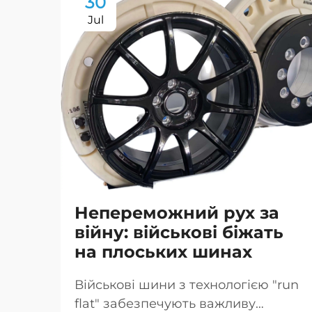
30
Jul
Непереможний рух за
війну: військові біжать
на плоських шинах
Військові шини з технологією "run
flat" забезпечують важливу