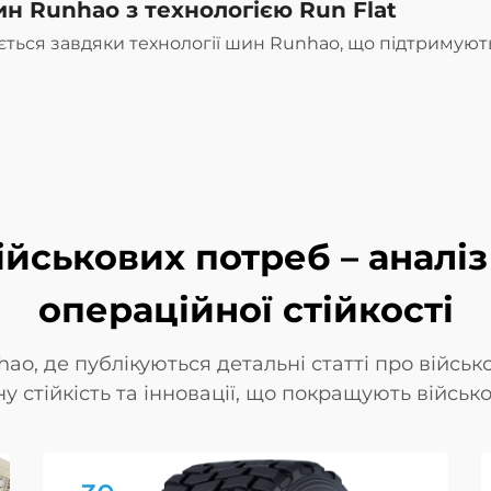
ин Runhao з технологією Run Flat
ється завдяки технології шин Runhao, що підтримують
йськових потреб – аналіз
операційної стійкості
ao, де публікуються детальні статті про військ
 стійкість та інновації, що покращують військов