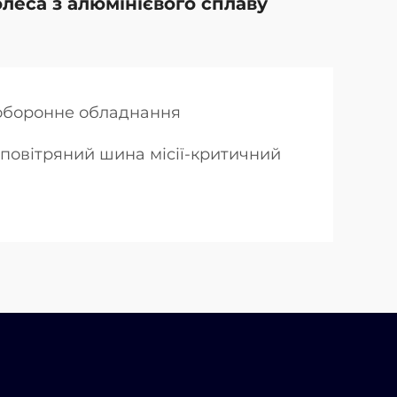
олеса з алюмінієвого сплаву
" оборонне обладнання
зповітряний шина місії-критичний