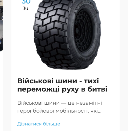
30
Jul
Військові шини - тихі
переможці руху в битві
Військові шини — це незамітні
герої бойової мобільності, які
забезпечують пересування
Дізнатися більше
транспорту по складних теренах