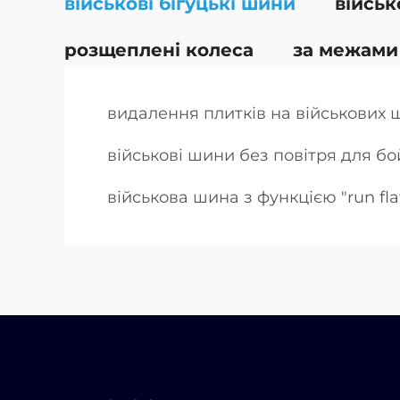
військові бігуцькі шини
військ
розщеплені колеса
за межами
видалення плитків на військових 
військові шини без повітря для б
військова шина з функцією "run fla