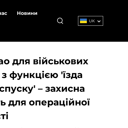
нас
Новини
UK
o для військових
 з функцією 'їзда
спуску' – захисна
ь для операційної
ті