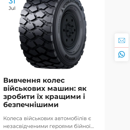
31
3
Jul
Ju
Вивчення колес
Оп
військових машин: як
го
зробити їх кращими і
ві
безпечнішими
Ru
Колеса військових автомобілів є
Бро
незасвідченими героями бійної
вій