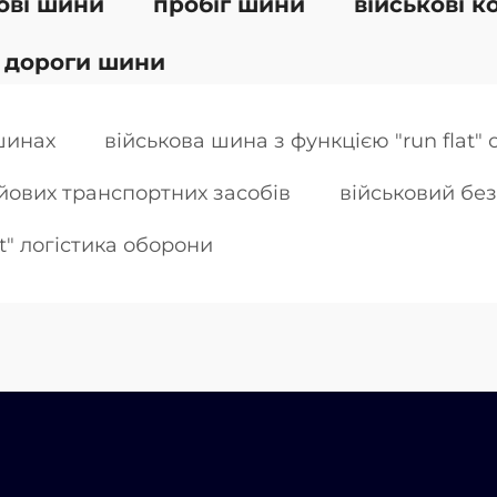
ові шини
пробіг шини
військові к
 дороги шини
шинах
військова шина з функцією "run flat
ойових транспортних засобів
військовий бе
t" логістика оборони