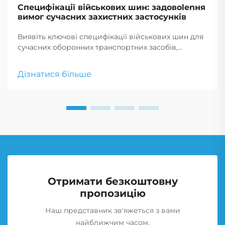
Специфікації військових шин: задовolenня
вимог сучасних захистних застосунків
Виявіть ключові специфікації військових шин для
сучасних оборонних транспортних засобів,
включаючи навантажувальну здатність, міцність,
пристосованість до рельєfu та передові
Дізнатися більше
матеріали. Отримайте інформацію про розгляди
щодо закупівлі та глобальні виклики ланцюга
постачання.
Отримати безкоштовну
пропозицію
Наш представник зв'яжеться з вами
найближчим часом.