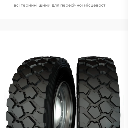
всі тери́нні ши́ни для пересі́чної мі́сцевості