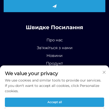
Швидке Посилання
Про нас
Зв'яжіться з нами
Новини
Продукт
We value your privacy
We use cookies and similar tools to provide our services.
If you don't want to accept all cookies, click Personalize
cookies.
Усі права захищені © 2025 Runhao (Shandong)
International Business Co., Ltd;
Політика
Accept all
конфіденційності