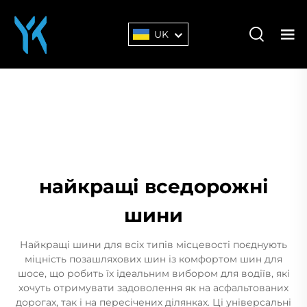
UK
найкращі вседорожні
шини
Найкращі шини для всіх типів місцевості поєднують
міцність позашляхових шин із комфортом шин для
шосе, що робить їх ідеальним вибором для водіїв, які
хочуть отримувати задоволення як на асфальтованих
дорогах, так і на пересічених ділянках. Ці універсальні