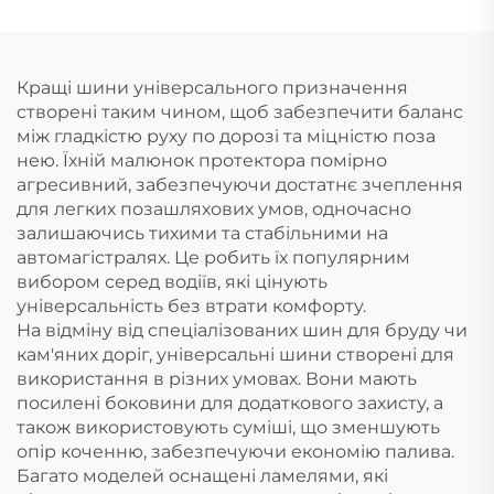
ТЕРАНІ 275/80R18
305/80R18 335/80R18
MPT ШИНА
Кращі шини універсального призначення
створені таким чином, щоб забезпечити баланс
між гладкістю руху по дорозі та міцністю поза
нею. Їхній малюнок протектора помірно
агресивний, забезпечуючи достатнє зчеплення
для легких позашляхових умов, одночасно
залишаючись тихими та стабільними на
автомагістралях. Це робить їх популярним
вибором серед водіїв, які цінують
універсальність без втрати комфорту.
На відміну від спеціалізованих шин для бруду чи
кам'яних доріг, універсальні шини створені для
використання в різних умовах. Вони мають
посилені боковини для додаткового захисту, а
також використовують суміші, що зменшують
опір коченню, забезпечуючи економію палива.
Багато моделей оснащені ламелями, які