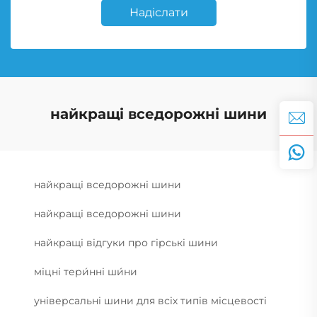
Надіслати
найкращі вседорожні шини
найкращі вседорожні шини
найкращі вседорожні шини
найкращі відгуки про гірські шини
міцні тери́нні ши́ни
універсальні шини для всіх типів місцевості