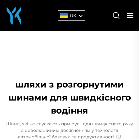
UK
шляхи з розгорнутими
шинами для швидкісного
водіння
Шини, які не спускають при русі, для швидкісного руху
є революційним досягненням у технології
автомобільної безпеки та продуктивності. Ці