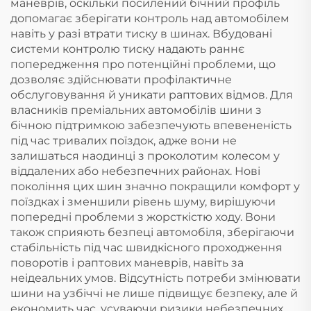
маневрів, оскільки посилений бічний профіль
допомагає зберігати контроль над автомобілем
навіть у разі втрати тиску в шинах. Вбудовані
системи контролю тиску надають раннє
попередження про потенційні проблеми, що
дозволяє здійснювати профілактичне
обслуговування й уникати раптових відмов. Для
власників преміальних автомобілів шини з
бічною підтримкою забезпечують впевененість
під час тривалих поїздок, адже вони не
залишаться наодинці з проколотим колесом у
віддалених або небезпечних районах. Нові
покоління цих шин значно покращили комфорт у
поїздках і зменшили рівень шуму, вирішуючи
попередні проблеми з жорсткістю ходу. Вони
також сприяють безпеці автомобіля, зберігаючи
стабільність під час швидкісного проходження
поворотів і раптових маневрів, навіть за
неідеальних умов. Відсутність потреби змінювати
шини на узбіччі не лише підвищує безпеку, але й
економить час, усуваючи ризики небезпечних