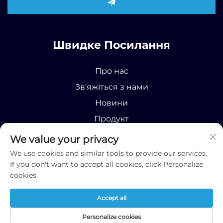
Швидке Посилання
Про нас
Зв'яжіться з нами
Новини
Продукт
We value your privacy
We use cookies and similar tools to provide our services.
If you don't want to accept all cookies, click Personalize
cookies.
Усі права захищені © 2025 Runhao (Shandong)
International Business Co., Ltd;
Політика
Accept all
конфіденційності
Про нас
Контакт
Новини
Продукт
Personalize cookies