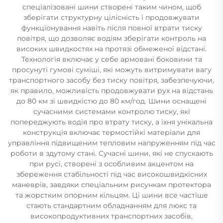
спеціалізовані шини створені таким чином, щоб
зберігати структурну цілісність і продовжувати
функціонування навіть після повної втрати тиску
повітря, що дозволяє водіям зберігати контроль на
високих швидкостях на протязі обмеженої відстані.
Технологія включає у себе армовані боковини та
просунуті гумові суміші, які можуть витримувати вагу
транспортного засобу без тиску повітря, забезпечуючи,
як правило, можливість продовжувати рух на відстань
до 80 км зі швидкістю до 80 км/год. Шини оснащені
сучасними системами контролю тиску, які
попереджують водія про втрату тиску, а їхня унікальна
конструкція включає термостійкі матеріали для
управління підвищеним тепловим напруженням під час
роботи в здутому стані. Сучасні шини, які не спускають
при русі, створені з особливим акцентом на
збереження стабільності під час високошвидкісних
маневрів, завдяки спеціальним рисункам протектора
та жорстким опорним кільцям. Ці шини все частіше
стають стандартним обладнанням для люкс та
високопродуктивних транспортних засобів,