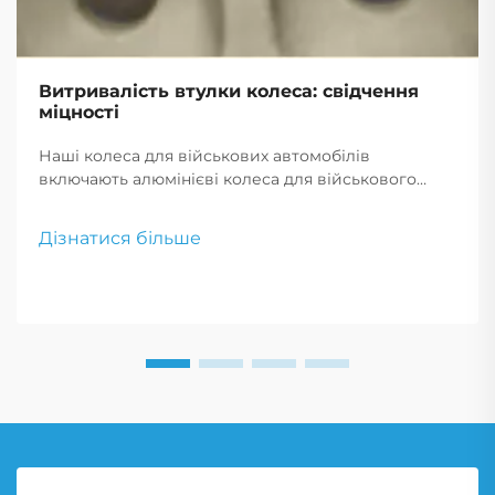
Витривалість втулки колеса: свідчення
міцності
Наші колеса для військових автомобілів
включають алюмінієві колеса для військового
застосування та легкосплавні диски для важких
навантажень. Створені для максимальної міцності
Дізнатися більше
та продуктивності, ці колеса ідеально підходять
для вимогливого військового використання.