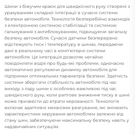
Шини з біжучим краєм для швидкісного руху створені з
урахуванням складної інтеграції в сучасні системи
безпеки автомобіля. Технологія безперебійно взаємодіє
з електронною системою стабілізації та системою
гальмування з антиблокуванням, підвищуючи загальну
безпеку автомобіля. Сучасні датчики безперервно
відстежують тиск і температуру в шинах, передаючи
дані в реальному часі в комп'ютерні системи
автомобіля. Ця інтеграція дозволяє негайно
повідомляти водія про будь-які проблеми, одночасно
автоматично регулюючи динаміку автомобіля для
підтримки оптимальних параметрів безпеки. Здатність
системи зберігати стабільність автомобіля під час
виходу з ладу шини є особливо важливою під час
швидкісного руху, коли раптове зниження тиску в шині
може призвести до втрати керованості. Технологія
включає адаптивні механізми реагування, які змінюють
характеристики керування автомобілем залежно від
стану шин, забезпечуючи максимальну безпеку навіть у
надзвичайних ситуаціях.