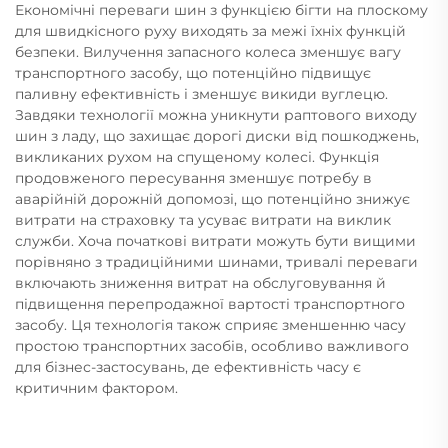
Економічні переваги шин з функцією бігти на плоскому
для швидкісного руху виходять за межі їхніх функцій
безпеки. Вилучення запасного колеса зменшує вагу
транспортного засобу, що потенційно підвищує
паливну ефективність і зменшує викиди вуглецю.
Завдяки технології можна уникнути раптового виходу
шин з ладу, що захищає дорогі диски від пошкоджень,
викликаних рухом на спущеному колесі. Функція
продовженого пересування зменшує потребу в
аварійній дорожній допомозі, що потенційно знижує
витрати на страховку та усуває витрати на виклик
служби. Хоча початкові витрати можуть бути вищими
порівняно з традиційними шинами, тривалі переваги
включають зниження витрат на обслуговування й
підвищення перепродажної вартості транспортного
засобу. Ця технологія також сприяє зменшенню часу
простою транспортних засобів, особливо важливого
для бізнес-застосувань, де ефективність часу є
критичним фактором.