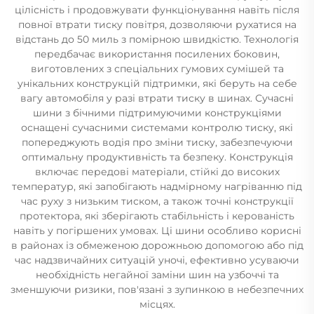
цілісність і продовжувати функціонування навіть після
повної втрати тиску повітря, дозволяючи рухатися на
відстань до 50 миль з помірною швидкістю. Технологія
передбачає використання посилених боковин,
виготовлених з спеціальних гумових сумішей та
унікальних конструкцій підтримки, які беруть на себе
вагу автомобіля у разі втрати тиску в шинах. Сучасні
шини з бічними підтримуючими конструкціями
оснащені сучасними системами контролю тиску, які
попереджують водія про зміни тиску, забезпечуючи
оптимальну продуктивність та безпеку. Конструкція
включає передові матеріали, стійкі до високих
температур, які запобігають надмірному нагріванню під
час руху з низьким тиском, а також точні конструкції
протектора, які зберігають стабільність і керованість
навіть у погіршених умовах. Ці шини особливо корисні
в районах із обмеженою дорожньою допомогою або під
час надзвичайних ситуацій уночі, ефективно усуваючи
необхідність негайної заміни шин на узбоччі та
зменшуючи ризики, пов'язані з зупинкою в небезпечних
місцях.