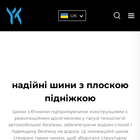
UK
надійні шини з плоскою
підніжкою
Шини з бічними підтримуючими конструкціями є
революційним досягненням у галузі технологій
автомобільної безпеки, забезпечуючи водіям спокій і
підвищену безпеку на дорозі. Ці інноваційні шини
створені таким чином, щоб зберігати структурну