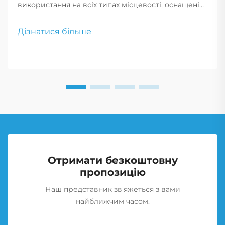
використання на всіх типах місцевості, оснащені
технологією, що запобігає проколам, та
посиленими боковинами. Ці шини з високою
Дізнатися більше
міцністю забезпечують максимальну надійність та
продуктивність у найскладніших умовах.
Отримати безкоштовну
пропозицію
Наш представник зв'яжеться з вами
найближчим часом.