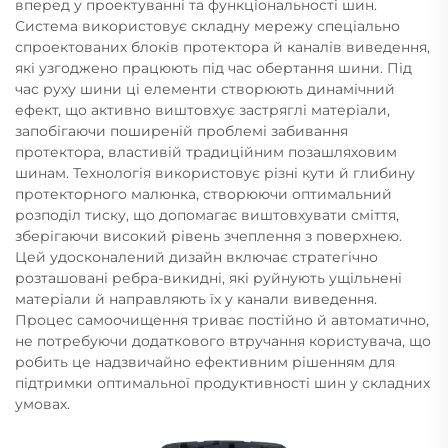
вперед у проектуванні та функціональності шин.
Система використовує складну мережу спеціально
спроектованих блоків протектора й каналів виведення,
які узгоджено працюють під час обертання шини. Під
час руху шини ці елементи створюють динамічний
ефект, що активно виштовхує застряглі матеріали,
запобігаючи поширеній проблемі забивання
протектора, властивій традиційним позашляховим
шинам. Технологія використовує різні кути й глибину
протекторного малюнка, створюючи оптимальний
розподіл тиску, що допомагає виштовхувати сміття,
зберігаючи високий рівень зчеплення з поверхнею.
Цей удосконалений дизайн включає стратегічно
розташовані ребра-викидні, які руйнують ущільнені
матеріали й направляють їх у канали виведення.
Процес самоочищення триває постійно й автоматично,
не потребуючи додаткового втручання користувача, що
робить це надзвичайно ефективним рішенням для
підтримки оптимальної продуктивності шин у складних
умовах.