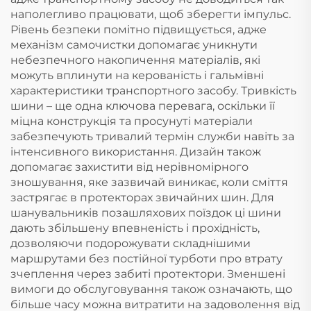
наполегливо працювати, щоб зберегти імпульс.
Рівень безпеки помітно підвищується, адже
механізм самочистки допомагає уникнути
небезпечного накопичення матеріалів, які
можуть вплинути на керованість і гальмівні
характеристики транспортного засобу. Тривкість
шини – ще одна ключова перевага, оскільки її
міцна конструкція та просунуті матеріали
забезпечують тривалий термін служби навіть за
інтенсивного використання. Дизайн також
допомагає захистити від нерівномірного
зношування, яке зазвичай виникає, коли сміття
застрягає в протекторах звичайних шин. Для
шанувальників позашляхових поїздок ці шини
дають збільшену впевненість і прохідність,
дозволяючи подорожувати складнішими
маршрутами без постійної турботи про втрату
зчеплення через забиті протектори. Зменшені
вимоги до обслуговування також означають, що
більше часу можна витратити на задоволення від