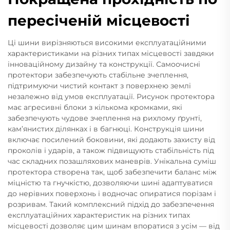
пересіченій місцевості
Ці шини вирізняються високими експлуатаційними
характеристиками на різних типах місцевості завдяки
інноваційному дизайну та конструкції. Самоочисні
протектори забезпечують стабільне зчеплення,
підтримуючи чистий контакт з поверхнею землі
незалежно від умов експлуатації. Рисунок протектора
має агресивні блоки з кількома кромками, які
забезпечують чудове зчеплення на рихлому ґрунті,
кам’янистих ділянках і в багнюці. Конструкція шини
включає посилений боковини, які додають захисту від
проколів і ударів, а також підвищують стабільність під
час складних позашляхових маневрів. Унікальна суміш
протектора створена так, щоб забезпечити баланс між
міцністю та гнучкістю, дозволяючи шині адаптуватися
до нерівних поверхонь і водночас опиратися порізам і
розривам. Такий комплексний підхід до забезпечення
експлуатаційних характеристик на різних типах
місцевості дозволяє цим шинам впоратися з усім — від