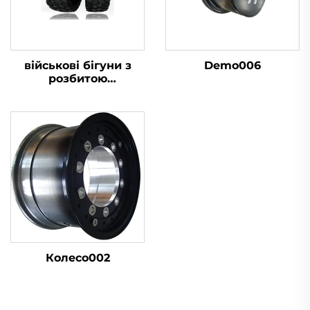
військові бігуни з
Demo006
розбитою
шиною16.00R20
Колесо002