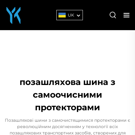
UK
позашляхова шина з
самоочисними
протекторами
Позашляхові шини з самочистящимися протекторами є
революційним досягненням у технології всіх
позашляхових транспортних засобів, створених для