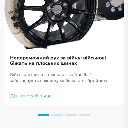
Непереможний рух за війну: військові
біжать на плоських шинах
Військові шини з технологією "run flat"
забезпечують важливу мобільність збройним
силам, дозволяючи транспортним засобам
продовжувати рух після проколу, що є критично
Дізнатися більше
важливим для тактичних маневрів і екстрених
реагувань.