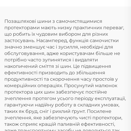
Позашляхові шини з самочистящимися
протекторами мають низку практичних переваг,
що робить їх чудовим вибором для різних
застосувань. Насамперед, функція самочистки
значно зменшує час і зусилля, необхідні для
обслуговування, адже користувачам більше не
потрібно часто зупинятися і видаляти
накопичений сміття зі шин. Це підвищення
ефективності призводить до збільшення
продуктивності та скорочення часу простоїв у
комерційних операціях. Просунутий малюнок
протектора цих шин забезпечує постійне
зчеплення протягом усього періоду експлуатації,
гарантуючи надійну роботу в складних умовах,
таких як бруд, сніг і рихлий ґрунт. Посилене
зчеплення, яке забезпечують чисті протектори,
також сприяє кращій паливній ефективності,
адже транспортному засобу не доводиться так