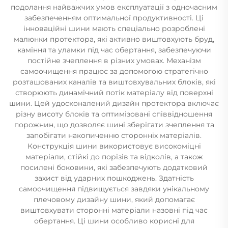
подолання найважчих умов експлуатації з одночасним
забезпеченням оптимальної продуктивності. Ці
інноваційні шини мають спеціально розроблені
малюнки протектора, які активно виштовхують бруд,
каміння та уламки під час обертання, забезпечуючи
постійне зчеплення в різних умовах. Механізм
самоочищення працює за допомогою стратегічно
розташованих каналів та виштовхувальних блоків, які
створюють динамічний потік матеріалу від поверхні
шини. Цей удосконалений дизайн протектора включає
різну висоту блоків та оптимізовані співвідношення
порожнин, що дозволяє шині зберігати зчеплення та
запобігати накопиченню сторонніх матеріалів.
Конструкція шини використовує високоміцні
матеріали, стійкі до порізів та відколів, а також
посилені боковини, які забезпечують додатковий
захист від ударних пошкоджень. Здатність
самоочищення підвищується завдяки унікальному
плечовому дизайну шини, який допомагає
виштовхувати сторонні матеріали назовні під час
обертання. Ці шини особливо корисні для