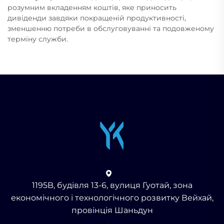
розумним вкладенням коштів, яке приносить
дивіденди завдяки покращеній продуктивності,
зменшенню потреби в обслуговуванні та подовженому
терміну служби.
1195B, будівля 13-6, вулиця Гуотай, зона
економічного і технологічного розвитку Вейхай,
провінція Шаньдун