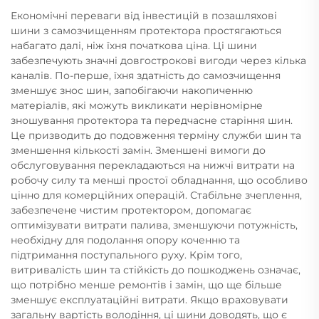
Економічні переваги від інвестицій в позашляхові
шини з самозчищенням протектора простягаються
набагато далі, ніж їхня початкова ціна. Ці шини
забезпечують значні довгострокові вигоди через кілька
каналів. По-перше, їхня здатність до самозчищення
зменшує знос шин, запобігаючи накопиченню
матеріалів, які можуть викликати нерівномірне
зношування протектора та передчасне старіння шин.
Це призводить до подовження терміну служби шин та
зменшення кількості замін. Зменшені вимоги до
обслуговування перекладаються на нижчі витрати на
робочу силу та менші простої обладнання, що особливо
цінно для комерційних операцій. Стабільне зчеплення,
забезпечене чистим протектором, допомагає
оптимізувати витрати палива, зменшуючи потужність,
необхідну для подолання опору коченню та
підтримання поступального руху. Крім того,
витривалість шин та стійкість до пошкоджень означає,
що потрібно менше ремонтів і замін, що ще більше
зменшує експлуатаційні витрати. Якщо враховувати
загальну вартість володіння, ці шини доводять, що є