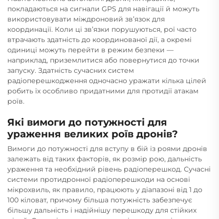
покладаються на сигнали GPS для навігації й можуть
використовувати міждроновий зв’язок для
координації. Коли ці зв’язки порушуються, рої часто
втрачають здатність до координованої дії, а окремі
одиниці можуть перейти в режим безпеки —
наприклад, приземлитися або повернутися до точки
запуску. Здатність сучасних систем
радіоперешкодження одночасно уражати кілька цілей
робить їх особливо придатними для протидії атакам
роїв.
Які вимоги до потужності для
ураження великих роїв дронів?
Вимоги до потужності для вступу в бій із роями дронів
залежать від таких факторів, як розмір рою, дальність
ураження та необхідний рівень радіоперешкод. Сучасні
системи протидронної радіоперешкоди на основі
мікрохвиль, як правило, працюють у діапазоні від 1 до
100 кіловат, причому більша потужність забезпечує
більшу дальність і надійнішу перешкоду для стійких