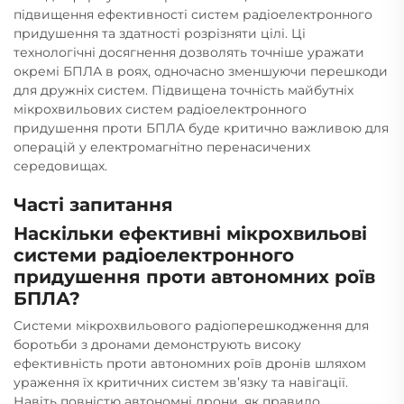
підвищення ефективності систем радіоелектронного
придушення та здатності розрізняти цілі. Ці
технологічні досягнення дозволять точніше уражати
окремі БПЛА в роях, одночасно зменшуючи перешкоди
для дружніх систем. Підвищена точність майбутніх
мікрохвильових систем радіоелектронного
придушення проти БПЛА буде критично важливою для
операцій у електромагнітно перенасичених
середовищах.
Часті запитання
Наскільки ефективні мікрохвильові
системи радіоелектронного
придушення проти автономних роїв
БПЛА?
Системи мікрохвильового радіоперешкодження для
боротьби з дронами демонструють високу
ефективність проти автономних роїв дронів шляхом
ураження їх критичних систем зв’язку та навігації.
Навіть повністю автономні дрони, як правило,