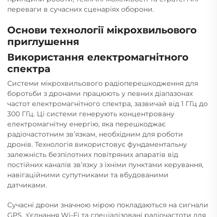
переваги в сучасних сценаріях оборони.
Основи технології мікрохвильового
приглушення
Використання електромагнітного
спектра
Системи мікрохвильового радіоперешкодження для
боротьби з дронами працюють у певних діапазонах
частот електромагнітного спектра, зазвичай від 1 ГГц до
300 ГГц. Ці системи генерують концентровану
електромагнітну енергію, яка перешкоджає
радіочастотним зв’язкам, необхідним для роботи
дронів. Технологія використовує фундаментальну
залежність безпілотних повітряних апаратів від
постійних каналів зв’язку з їхніми пунктами керування,
навігаційними супутниками та вбудованими
датчиками.
Сучасні дрони значною мірою покладаються на сигнали
GPS, з’єднання Wi-Fi та спеціалізовані радіочастоти для