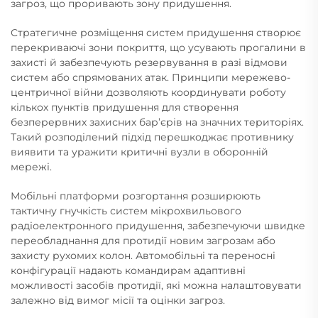
загроз, що проривають зону придушення.
Стратегичне розміщення систем придушення створює
перекриваючі зони покриття, що усувають прогалини в
захисті й забезпечують резервування в разі відмови
систем або спрямованих атак. Принципи мережево-
центричної війни дозволяють координувати роботу
кількох пунктів придушення для створення
безперервних захисних бар’єрів на значних територіях.
Такий розподілений підхід перешкоджає противнику
виявити та уражити критичні вузли в оборонній
мережі.
Мобільні платформи розгортання розширюють
тактичну гнучкість систем мікрохвильового
радіоелектронного придушення, забезпечуючи швидке
переобладнання для протидії новим загрозам або
захисту рухомих колон. Автомобільні та переносні
конфігурації надають командирам адаптивні
можливості засобів протидії, які можна налаштовувати
залежно від вимог місії та оцінки загроз.