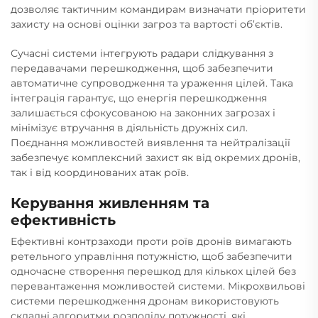
дозволяє тактичним командирам визначати пріоритети
захисту на основі оцінки загроз та вартості об’єктів.
Сучасні системи інтегрують радари слідкування з
передавачами перешкодження, щоб забезпечити
автоматичне супроводження та ураження цілей. Така
інтеграція гарантує, що енергія перешкодження
залишається сфокусованою на законних загрозах і
мінімізує втручання в діяльність дружніх сил.
Поєднання можливостей виявлення та нейтралізації
забезпечує комплексний захист як від окремих дронів,
так і від координованих атак роїв.
Керування живленням та
ефективність
Ефективні контрзаходи проти роїв дронів вимагають
ретельного управління потужністю, щоб забезпечити
одночасне створення перешкод для кількох цілей без
перевантаження можливостей системи. Мікрохвильові
системи перешкодження дронам використовують
складні алгоритми розподілу потужності, які