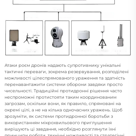
Атаки роєм дронів надають супротивнику унікальні
тактичні переваги, зокрема резервування, розподілені
можливості цілеспрямованого ураження та здатність
перенавантажити системи оборони завдяки просто
чисельності. Традиційні протидронні рішення часто
неспроможні протистояти таким координованим
загрозам, оскільки вони, як правило, спрямовані на
окремі цілі, а не на кілька одночасних уражень. Щоб
зрозуміти, як системи протидронної боротьби з
використанням мікрохвильового приглушення
вирішують ці завдання, необхідно розглянути їхні
принципи роботи, технічні можливості та стратегічні