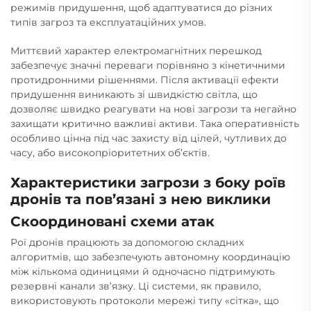
режимів придушення, щоб адаптуватися до різних
типів загроз та експлуатаційних умов.
Миттєвий характер електромагнітних перешкод
забезпечує значні переваги порівняно з кінетичними
протидронними рішеннями. Після активації ефекти
придушення виникають зі швидкістю світла, що
дозволяє швидко реагувати на нові загрози та негайно
захищати критично важливі активи. Така оперативність
особливо цінна під час захисту від цілей, чутливих до
часу, або високопріоритетних об’єктів.
Характеристики загрози з боку роїв
дронів та пов’язані з нею виклики
Скоординовані схеми атак
Рої дронів працюють за допомогою складних
алгоритмів, що забезпечують автономну координацію
між кількома одиницями й одночасно підтримують
резервні канали зв’язку. Ці системи, як правило,
використовують протоколи мережі типу «сітка», що