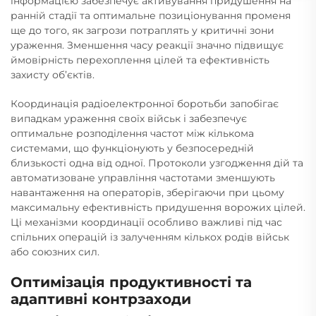
інформацією забезпечує активування придушення на
ранній стадії та оптимальне позиціонування променя
ще до того, як загрози потраплять у критичні зони
ураження. Зменшення часу реакції значно підвищує
ймовірність перехоплення цілей та ефективність
захисту об’єктів.
Координація радіоелектронної боротьби запобігає
випадкам ураження своїх військ і забезпечує
оптимальне розподілення частот між кількома
системами, що функціонують у безпосередній
близькості одна від одної. Протоколи узгодження дій та
автоматизоване управління частотами зменшують
навантаження на операторів, зберігаючи при цьому
максимальну ефективність придушення ворожих цілей.
Ці механізми координації особливо важливі під час
спільних операцій із залученням кількох родів військ
або союзних сил.
Оптимізація продуктивності та
адаптивні контрзаходи