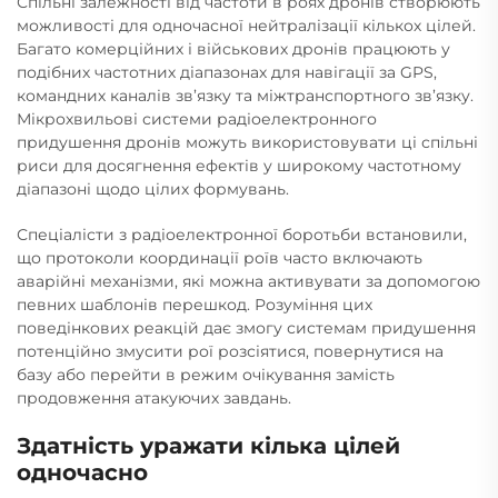
Спільні залежності від частоти в роях дронів створюють
можливості для одночасної нейтралізації кількох цілей.
Багато комерційних і військових дронів працюють у
подібних частотних діапазонах для навігації за GPS,
командних каналів зв’язку та міжтранспортного зв’язку.
Мікрохвильові системи радіоелектронного
придушення дронів
можуть використовувати ці спільні
риси для досягнення ефектів у широкому частотному
діапазоні щодо цілих формувань.
Спеціалісти з радіоелектронної боротьби встановили,
що протоколи координації роїв часто включають
аварійні механізми, які можна активувати за допомогою
певних шаблонів перешкод. Розуміння цих
поведінкових реакцій дає змогу системам придушення
потенційно змусити рої розсіятися, повернутися на
базу або перейти в режим очікування замість
продовження атакуючих завдань.
Здатність уражати кілька цілей
одночасно