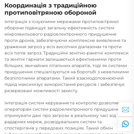
Координація з традиційною
протиповітряною обороной
Інтеграція з існуючими мережами протиповітряної
оборони підвищує загальну ефективність систем
мікрохвильового радіоелектронного придушення
проти дронів, забезпечуючи комплексне виявлення та
ураження загроз у всіх висотних діапазонах та проти
всіх типів загроз. Традиційні зенітно-ракетні комплекси
та зенітні гармати залишаються ефективними проти
більших, звичайних літальних апаратів, тоді як системи
придушення спеціалізуються на боротьбі з невеликими
безпілотними апаратами. Такий взаємодоповнюючий
підхід максимізує використання ресурсів і забезпечує
резервовані можливості захисту.
Інтеграція систем керування та контролю дозволяє
операторам систем радіоелектронного придушення
отримувати дані про загрози в реальному часі від
радарних мереж, розвідувальних систем та
спостерігачів у передових позиціях. Такий обмін