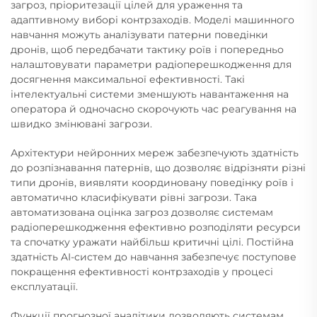
загроз, пріоритезації цілей для ураження та
адаптивному виборі контрзаходів. Моделі машинного
навчання можуть аналізувати патерни поведінки
дронів, щоб передбачати тактику роїв і попередньо
налаштовувати параметри радіоперешкодження для
досягнення максимальної ефективності. Такі
інтелектуальні системи зменшують навантаження на
оператора й одночасно скорочують час реагування на
швидко змінювані загрози.
Архітектури нейронних мереж забезпечують здатність
до розпізнавання патернів, що дозволяє відрізняти різні
типи дронів, виявляти координовану поведінку роїв і
автоматично класифікувати рівні загрози. Така
автоматизована оцінка загроз дозволяє системам
радіоперешкодження ефективно розподіляти ресурси
та спочатку уражати найбільш критичні цілі. Постійна
здатність AI-систем до навчання забезпечує поступове
покращення ефективності контрзаходів у процесі
експлуатації.
Функції прогнозної аналітики дозволяють системам