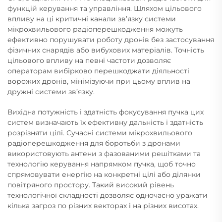
функцій керування та управління. Шляхом цільового
впливу на ці критичні канали зв’язку системи
мікрохвильового радіоперешкодження можуть
ефективно порушувати роботу дронів без застосування
фізичних снарядів або вибухових матеріалів. Точність
цільового впливу на певні частоти дозволяє
операторам вибірково перешкоджати діяльності
ворожих дронів, мінімізуючи при цьому вплив на
дружні системи зв’язку.
Вихідна потужність і здатність фокусування пучка цих
систем визначають їх ефективну дальність і здатність
розрізняти цілі. Сучасні системи мікрохвильового
радіоперешкодження для боротьби з дронами
використовують антени з фазованими решітками та
технологію керування напрямком пучка, щоб точно
спрямовувати енергію на конкретні цілі або ділянки
повітряного простору. Такий високий рівень
технологічної складності дозволяє одночасно уражати
кілька загроз по різних векторах і на різних висотах.