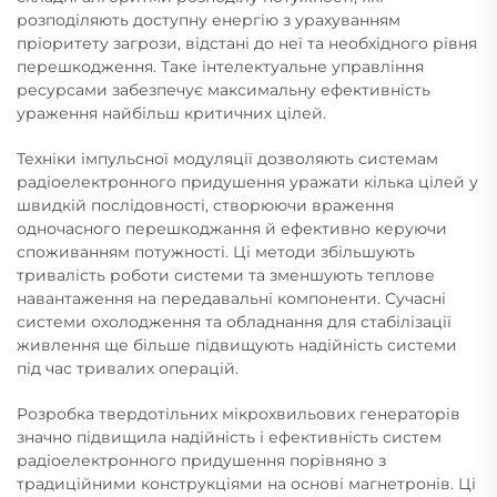
розподіляють доступну енергію з урахуванням
пріоритету загрози, відстані до неї та необхідного рівня
перешкодження. Таке інтелектуальне управління
ресурсами забезпечує максимальну ефективність
ураження найбільш критичних цілей.
Техніки імпульсної модуляції дозволяють системам
радіоелектронного придушення уражати кілька цілей у
швидкій послідовності, створюючи враження
одночасного перешкоджання й ефективно керуючи
споживанням потужності. Ці методи збільшують
тривалість роботи системи та зменшують теплове
навантаження на передавальні компоненти. Сучасні
системи охолодження та обладнання для стабілізації
живлення ще більше підвищують надійність системи
під час тривалих операцій.
Розробка твердотільних мікрохвильових генераторів
значно підвищила надійність і ефективність систем
радіоелектронного придушення порівняно з
традиційними конструкціями на основі магнетронів. Ці