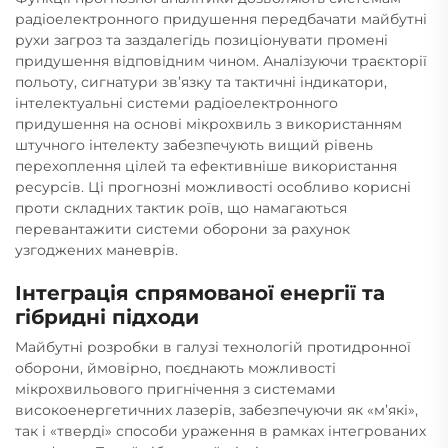
радіоелектронного придушення передбачати майбутні
рухи загроз та заздалегідь позиціонувати промені
придушення відповідним чином. Аналізуючи траєкторії
польоту, сигнатури зв’язку та тактичні індикатори,
інтелектуальні системи радіоелектронного
придушення на основі мікрохвиль з використанням
штучного інтелекту забезпечують вищий рівень
перехоплення цілей та ефективніше використання
ресурсів. Ці прогнозні можливості особливо корисні
проти складних тактик роїв, що намагаються
перевантажити системи оборони за рахунок
узгоджених маневрів.
Інтеграція спрямованої енергії та
гібридні підходи
Майбутні розробки в галузі технологій протидронної
оборони, ймовірно, поєднають можливості
мікрохвильового пригнічення з системами
високоенергетичних лазерів, забезпечуючи як «м’які»,
так і «тверді» способи ураження в рамках інтегрованих