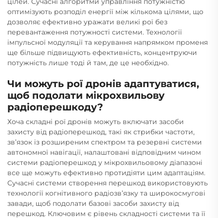
цілей. Сучасні алгоритми управління потужністю
оптимізують розподіл енергії між кількома цілями, що
дозволяє ефективно уражати великі рої без
перевантаження потужності системи. Технології
імпульсної модуляції та керування напрямком променя
ще більше підвищують ефективність, концентруючи
потужність лише тоді й там, де це необхідно.
Чи можуть рої дронів адаптуватися,
щоб подолати мікрохвильову
радіоперешкоду?
Хоча складні рої дронів можуть включати засоби
захисту від радіоперешкод, такі як стрибки частоти,
зв’язок із розширеним спектром та резервні системи
автономної навігації, налаштовані відповідним чином
системи радіоперешкод у мікрохвильовому діапазоні
все ще можуть ефективно протидіяти цим адаптаціям.
Сучасні системи створення перешкод використовують
технології когнітивного радіозв’язку та широкосмугові
завади, щоб подолати базові засоби захисту від
перешкод. Ключовим є рівень складності системи та її