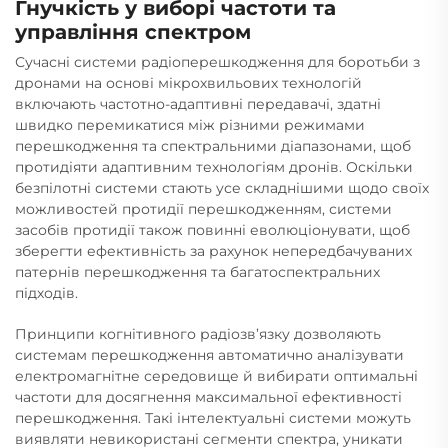
Гнучкість у виборі частоти та
управління спектром
Сучасні системи радіоперешкодження для боротьби з
дронами на основі мікрохвильових технологій
включають частотно-адаптивні передавачі, здатні
швидко перемикатися між різними режимами
перешкодження та спектральними діапазонами, щоб
протидіяти адаптивним технологіям дронів. Оскільки
безпілотні системи стають усе складнішими щодо своїх
можливостей протидії перешкодженням, системи
засобів протидії також повинні еволюціонувати, щоб
зберегти ефективність за рахунок непередбачуваних
патернів перешкодження та багатоспектральних
підходів.
Принципи когнітивного радіозв’язку дозволяють
системам перешкодження автоматично аналізувати
електромагнітне середовище й вибирати оптимальні
частоти для досягнення максимальної ефективності
перешкодження. Такі інтелектуальні системи можуть
виявляти невикористані сегменти спектра, уникати