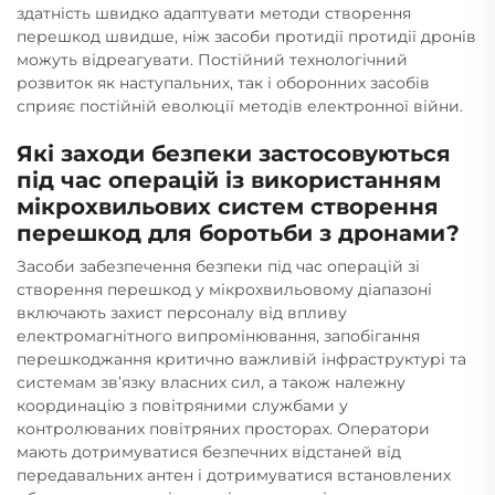
здатність швидко адаптувати методи створення
перешкод швидше, ніж засоби протидії протидії дронів
можуть відреагувати. Постійний технологічний
розвиток як наступальних, так і оборонних засобів
сприяє постійній еволюції методів електронної війни.
Які заходи безпеки застосовуються
під час операцій із використанням
мікрохвильових систем створення
перешкод для боротьби з дронами?
Засоби забезпечення безпеки під час операцій зі
створення перешкод у мікрохвильовому діапазоні
включають захист персоналу від впливу
електромагнітного випромінювання, запобігання
перешкоджання критично важливій інфраструктурі та
системам зв’язку власних сил, а також належну
координацію з повітряними службами у
контролюваних повітряних просторах. Оператори
мають дотримуватися безпечних відстаней від
передавальних антен і дотримуватися встановлених