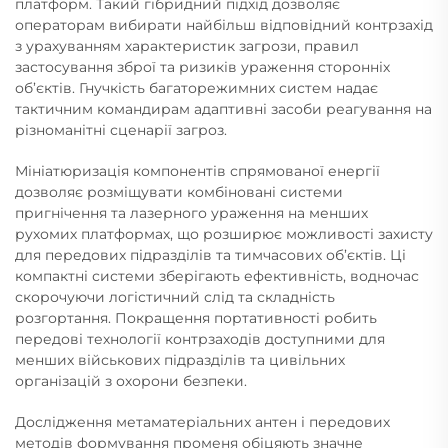
платформ. Такий гібридний підхід дозволяє
операторам вибирати найбільш відповідний контрзахід
з урахуванням характеристик загрози, правил
застосування зброї та ризиків ураження сторонніх
об’єктів. Гнучкість багаторежимних систем надає
тактичним командирам адаптивні засоби реагування на
різноманітні сценарії загроз.
Мініатюризація компонентів спрямованої енергії
дозволяє розміщувати комбіновані системи
пригнічення та лазерного ураження на менших
рухомих платформах, що розширює можливості захисту
для передових підразділів та тимчасових об’єктів. Ці
компактні системи зберігають ефективність, водночас
скорочуючи логістичний слід та складність
розгортання. Покращення портативності робить
передові технології контрзаходів доступними для
менших військових підразділів та цивільних
організацій з охорони безпеки.
Дослідження метаматеріальних антен і передових
методів формування променя обіцяють значне