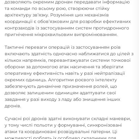
дозволяють окремим дронам передавати інформацію
та команди по всьому рою, створюючи стійку
архітектуру зв’язку. Розуміння цих механізмів
координації є обов’язковим для розробки ефективних
контрзаходів із застосуванням систем протидронного
пригнічення мікрохвильовим випромінюванням.
Тактичні переваги операцій із застосуванням роїв
включають здатність одночасно наближатися до цілей з
кількох напрямків, перевантажувати системи точкової
оборони за допомогою атак насичення та зберігати
оперативну ефективність навіть у разі нейтралізації
окремих одиниць. Алгоритми роєвого інтелекту
забезпечують динамічне призначення ролей, що
дозволяє залишеним одиницям адаптувати свої
завдання у разі виходу з ладу або знищення інших
дронів.
Сучасні рої дронів здатні виконувати складні маневри,
у тому числі польоти у формуванні, синхронізовані
атаки та координовані розвідувальні патерни. Ці
можливості роблять їх особливо складними для