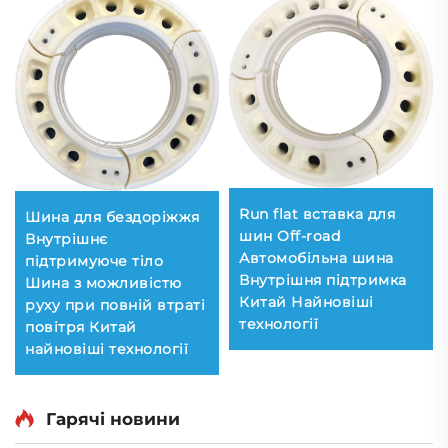
Run flat вставка для
Шина для бездоріжжя
шин Off-road
Внутрішнє
Автомобільна шина
підтримуюче тіло
Внутрішня підтримка
Шина з можливістю
Китай Найновіші
руху при повній втраті
технології
повітря Китай
найновіші технології
Гарячі новини