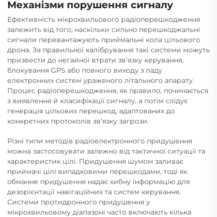
Механізми порушення сигналу
Ефективність мікрохвильового радіоперешкодження
залежить від того, наскільки сильно перешкоджальні
сигнали перевантажують приймальні кола цільового
дрона. За правильної калібрування такі системи можуть
призвести до негайної втрати зв’язку керування,
блокування GPS або повного виходу з ладу
електронних систем ураженого літального апарату.
Процес радіоперешкодження, як правило, починається
з виявлення й класифікації сигналу, а потім слідує
генерація цільових перешкод, адаптованих до
конкретних протоколів зв’язку загрози.
Різні типи методів радіоелектронного придушення
можна застосовувати залежно від тактичної ситуації та
характеристик цілі. Придушення шумом заливає
приймачі цілі випадковими перешкодами, тоді як
обманне придушення надає хибну інформацію для
дезорієнтації навігаційних та систем керування.
Системи протидронного придушення у
мікрохвильовому діапазоні часто включають кілька