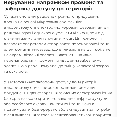
Керування напрямком променя та
заборона доступу до території
Сучасні системи радіоелектронного придушення
дронів на основі мікрохвильової техніки
використовують електронно керовані фазовані антені
решітки, здатні одночасно уражати кілька цілей під
різними азимутами та кутами місця. Ця технологія
дозволяє операторам створювати перекриваючі зони
електромагнітних завад, що впливають на цілі рої, а не
на окремі літальні апарати. Здатність швидко
перенаправляти промені придушення забезпечує
адаптацію в реальному часі до змін у характері загроз
та руху роїв.
У застосуваннях заборони доступу до території
використовуються широкопроменеві режими
придушення для створення захисних електромагнітних
бар’єрів навколо критично важливої інфраструктури
або особового складу. Такі захисні зони можна
підтримувати безперервно або активувати за потреби
після виявлення загроз. Масштабованість зон покриття