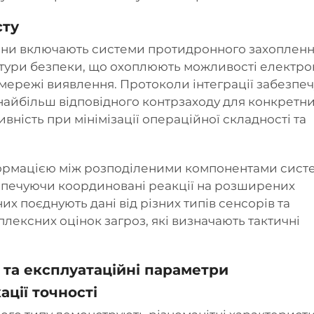
сту
рони включають системи протидронного захопленн
ктури безпеки, що охоплюють можливості електро
і мережі виявлення. Протоколи інтеграції забезпе
найбільш відповідного контрзаходу для конкретн
вність при мінімізації операційної складності та
формацією між розподіленими компонентами сист
зпечуючи координовані реакції на розширених
х поєднують дані від різних типів сенсорів та
ексних оцінок загроз, які визначають тактичні
 та експлуатаційні параметри
ції точності