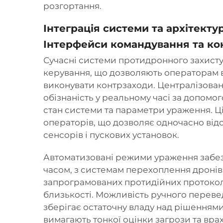
розгортання.
Інтеграція системи та архітекту
Інтерфейси командування та к
Сучасні системи протидронного захист
керування, що дозволяють операторам в
виконувати контрзаходи. Централізован
обізнаність у реальному часі за допомог
стан системи та параметри ураження. Ці
операторів, що дозволяє одночасно ві
сенсорів і пускових установок.
Автоматизовані режими ураження забезп
часом, з
системам перехоплення дроні
запрограмованих протидійних протоколів
близькості. Можливість ручного переве
зберігає остаточну владу над рішенням
вимагають тонкої оцінки загрози та вра