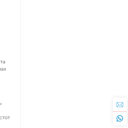
 та
нах
ь
стот