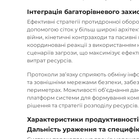
Інтеграція багаторівневого захи
Ефективні стратегії протидронної обо
допомогою сіток у більш широкі архіте
війни, кінетичні контрзаходи та пасивн
координовані реакції з використанням 
сценаріїв загрози, що максимізує ефекти
витрат ресурсів.
Протоколи зв’язку сприяють обміну ін
та зовнішніми мережами безпеки, забе
периметрах. Можливості об’єднання дани
платформ системи для формування компл
рішення та стратегії розподілу ресурсів.
Характеристики продуктивності
Дальність ураження та специфіка