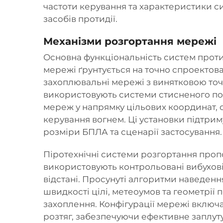
частоти керування та характеристики си
засобів протидії.
Механізми розгортання мережі
Основна функціональність систем прот
мережі ґрунтується на точно спроектова
захоплювальні мережі з винятковою точ
використовують системи стисненого по
мереж у напрямку цільових координат,
керування вогнем. Ці установки підтриму
розміри БПЛА та сценарії застосування.
Піротехнічні системи розгортання проп
використовують контрольовані вибухові
відстані. Просунуті алгоритми наведенн
швидкості цілі, метеоумов та геометрії
захоплення. Конфігурації мережі включ
розтяг, забезпечуючи ефективне заплутув