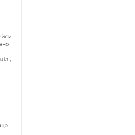
ейси
ивно
цілі,
 що