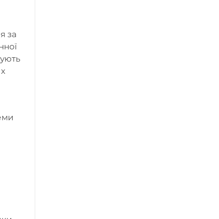
я за
нної
чують
их
еми