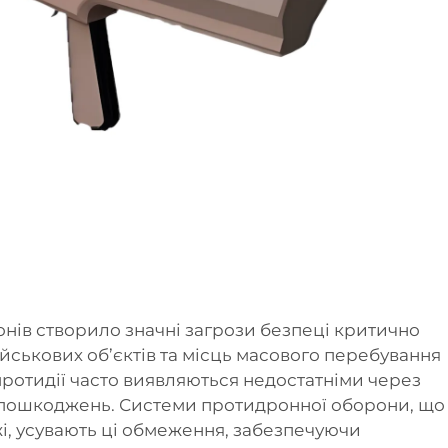
ів створило значні загрози безпеці критично
ійськових об’єктів та місць масового перебування
протидії часто виявляються недостатніми через
 пошкоджень. Системи протидронної оборони, що
, усувають ці обмеження, забезпечуючи