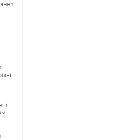
вання
и
ізні
чні
ям
а
ї