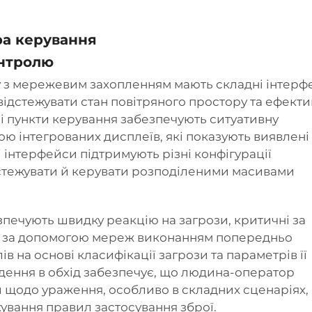
ра керування
онтролю
у з мережевим захопленням мають складні інтерф
ідстежувати стан повітряного простору та ефект
і пункти керування забезпечують ситуативну
ою інтегрованих дисплеїв, які показують виявлені 
 інтерфейси підтримують різні конфігурації
дстежувати й керувати розподіленими масивами
ечують швидку реакцію на загрози, критичні за
в за допомогою мереж
виконанням попередньо
 на основі класифікації загрози та параметрів її
дення в обхід забезпечує, що людина-оператор
и щодо ураження, особливо в складних сценаріях,
хування правил застосування зброї.