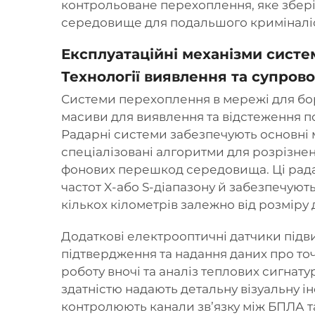
контрольоване перехоплення, яке збері
середовище для подальшого криміналіст
Експлуатаційні механізми сист
Технології виявлення та супров
Системи перехоплення в мережі для бо
масиви для виявлення та відстеження по
Радарні системи забезпечують основні
спеціалізовані алгоритми для розрізненн
фонових перешкод середовища. Ці рада
частот X-або S-діапазону й забезпечують
кількох кілометрів залежно від розмір
Додаткові електрооптичні датчики підви
підтвердження та надання даних про то
роботу вночі та аналіз теплових сигнату
здатністю надають детальну візуальну і
контролюють канали зв’язку між БПЛА т