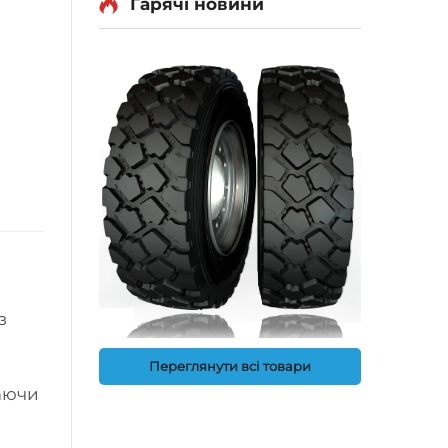
Гарячі новини
з
Переглянути всі товари
аючи