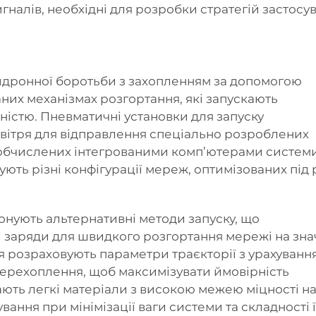
гналів, необхідні для розробки стратегій застосу
идронної боротьби з захопленням за допомогою
них механізмах розгортання, які запускають
ністю. Пневматичні установки для запуску
вітря для відправлення спеціально розроблених
 обчислених інтегрованими комп’ютерами систем
ють різні конфігурації мереж, оптимізованих під р
онують альтернативні методи запуску, що
 заряди для швидкого розгортання мережі на зна
я розраховують параметри траєкторії з урахуванн
 перехоплення, щоб максимізувати ймовірність
ають легкі матеріали з високою межею міцності н
ання при мінімізації ваги системи та складності ї