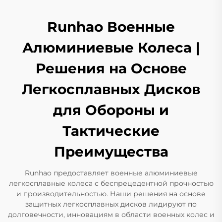
Runhao Военные
Алюминиевые Колеса |
Решения на Основе
Легкосплавных Дисков
для Обороны и
Тактические
Преимущества
Runhao предоставляет военные алюминиевые
легкосплавные колеса с беспрецедентной прочностью
и производительностью. Наши решения на основе
защитных легкосплавных дисков лидируют по
долговечности, инновациям в области военных колес и