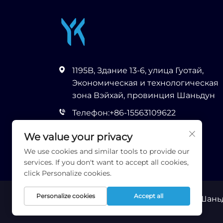
1195B, Здание 13-6, улица Гуотай,
Экономическая и технологическая
зона Вэйхай, провинция Шаньдун
Телефон:
+86-15563109622
Эл. почта:
[email protected]
We value your privacy
We use cookies and similar tools to provide our
services. If you don't want to accept all cookies,
click Personalize cookies.
Personalize cookies
Accept all
Авторские права © 2026 Runhao (Шан
конфиденциальности