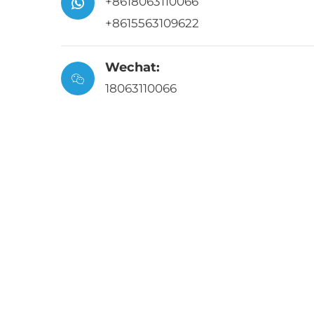
+8618063110066
+8615563109622
Wechat:
18063110066