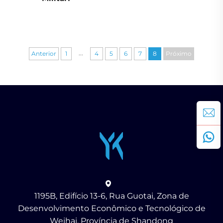
...
Anterior
1
4
5
6
7
8
Próximo
1195B, Edifício 13-6, Rua Guotai, Zona de
Desenvolvimento Econômico e Tecnológico de
Weihai, Província de Shandong