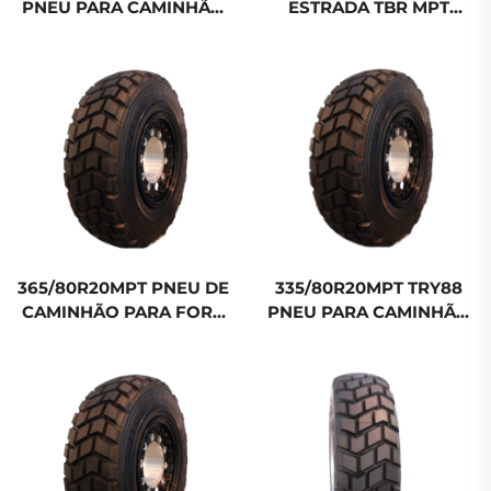
PNEU PARA CAMINHÃO
ESTRADA TBR MPT
RUN-FLAT TBR Pneu
PNEU PARA CAMINHÃO
fora-de-estrada
RUN-FLAT
365/80R20MPT PNEU DE
335/80R20MPT TRY88
CAMINHÃO PARA FORA
PNEU PARA CAMINHÃO
DE ESTRADA TBR MPT
RUN-FLAT TBR Pneu
RUN-FLAT RODAS
fora-de-estrada