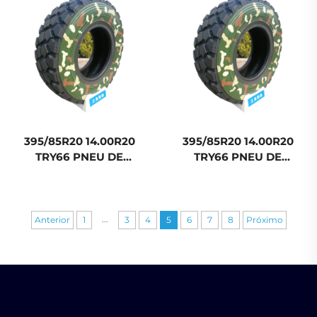
FLAT CHINA AVANÇADA
RUN-FLAT RODAS
395/85R20 14.00R20
395/85R20 14.00R20
TRY66 PNEU DE
TRY66 PNEU DE
CAMINHÃO PARA FORA
CAMINHÃO PARA FORA
DE ESTRADA TBR RUN-
DE ESTRADA TBR RUN-
FLAT CHINA AVANÇADA
FLAT CHINA AVANÇADA
...
Anterior
1
3
4
5
6
7
8
Próximo