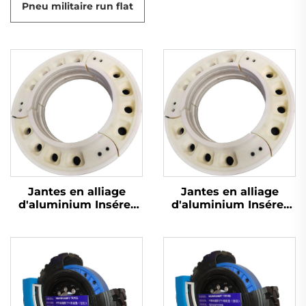
Pneu militaire run flat
Jantes en alliage
Jantes en alliage
d'aluminium Insérer
d'aluminium Insérer
pneu anti-crevaison
pneu anti-crevaison
Pneu hors route Corps
Pneu hors route Corps
de soutien interne
de soutien interne
Chine Technologie de
Chine Technologie de
pointe
pointe