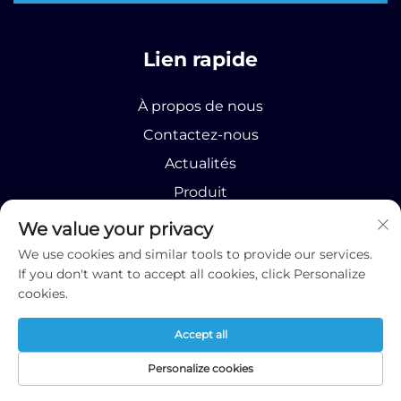
Lien rapide
À propos de nous
Contactez-nous
Actualités
Produit
We value your privacy
We use cookies and similar tools to provide our services.
If you don't want to accept all cookies, click Personalize
cookies.
Droits d'auteur © 2025 Runhao (Shandong)
International Business Co., Ltd;
Politique de
Accept all
confidentialité
À propos
Contact
Actualités
Produit
Personalize cookies