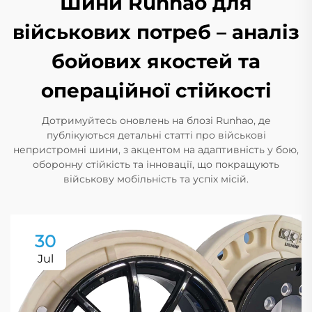
Шини Runhao для
військових потреб – аналіз
бойових якостей та
операційної стійкості
Дотримуйтесь оновлень на блозі Runhao, де
публікуються детальні статті про військові
непристромні шини, з акцентом на адаптивність у бою,
оборонну стійкість та інновації, що покращують
військову мобільність та успіх місій.
30
Jul