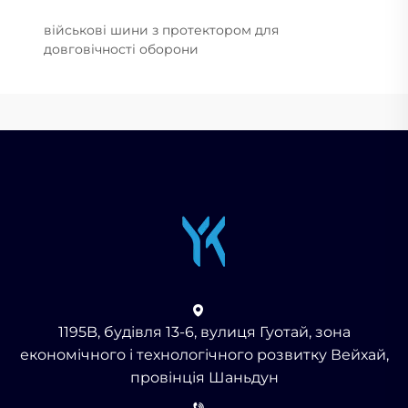
військові шини з протектором для
довговічності оборони
1195B, будівля 13-6, вулиця Гуотай, зона
економічного і технологічного розвитку Вейхай,
провінція Шаньдун